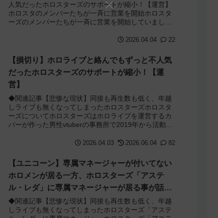
人気だったホロスターズのサポートが縮小！【運営】
ホロスタのメンバーたちが一斉に営業を開始ホロスタ
ーズのメンバーたちが一斉に営業を開始していまし
た。ホロスターズはサポート縮小で全体イベ、
AGF、...
2026.04.04
22
【損切り】ホロライブと絡んでもずっと不人気
だったホロスターズのサポートが縮小！【運
営】
◆関連記事【悲惨な現状】同接も再生数も低く、年越
しライブも無くなってしまったホロスターズホロスタ
ーズについてホロスターズはホロライブを運営するカ
バーが作った男性vtuberの事務所で2019年から活動し
ています。しかし、どんどん人気になって...
2026.04.03
2026.06.04
82
【ユニコーン】専属マネージャーが付いてない
ホロメンが居る一方、ホロスターズ「アステ
ル・レダ」に専属マネージャーが居る事が話題
に
◆関連記事【悲惨な現状】同接も再生数も低く、年越
しライブも無くなってしまったホロスターズ「アステ