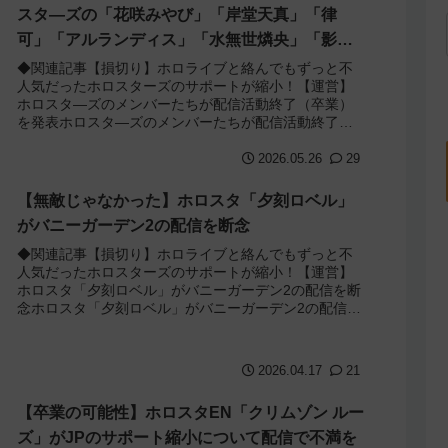
スタ―ズの「花咲みやび」「岸堂天真」「律
可」「アルランディス」「水無世燐央」「影山
シエン」が配信活動終了（卒業）を発表！
◆関連記事【損切り】ホロライブと絡んでもずっと不
人気だったホロスターズのサポートが縮小！【運営】
ホロスタ―ズのメンバーたちが配信活動終了（卒業）
を発表ホロスタ―ズのメンバーたちが配信活動終了
（卒業）を発表して話題になっていました。ホロスタ
ー...
2026.05.26
29
【無敵じゃなかった】ホロスタ「夕刻ロベル」
がバニーガーデン2の配信を断念
◆関連記事【損切り】ホロライブと絡んでもずっと不
人気だったホロスターズのサポートが縮小！【運営】
ホロスタ「夕刻ロベル」がバニーガーデン2の配信を断
念ホロスタ「夕刻ロベル」がバニーガーデン2の配信を
断念したと投稿していました。配信をするために...
2026.04.17
21
【卒業の可能性】ホロスタEN「クリムゾン ルー
ズ」がJPのサポート縮小について配信で不満を