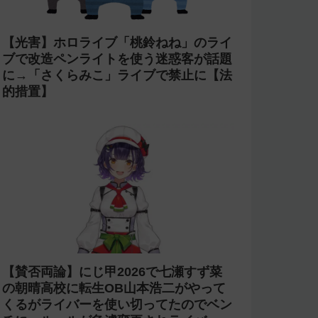
【光害】ホロライブ「桃鈴ねね」のライ
ブで改造ペンライトを使う迷惑客が話題
に→「さくらみこ」ライブで禁止に【法
的措置】
【賛否両論】にじ甲2026で七瀬すず菜
の朝晴高校に転生OB山本浩二がやって
くるがライバーを使い切ってたのでベン