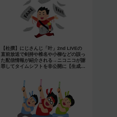
【杜撰】にじさんじ「叶」2nd LIVEの
直前放送で剣持や椎名や小柳などの誤っ
た配信情報が紹介される→ニコニコが謝
罪してタイムシフトを非公開に【生成
AI?】