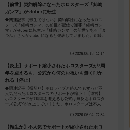
【前世】契約解除になったホロスターズ「緋崎
ガンマ」がvtuberに転生
◆関連記事【転生ではない】契約解除になったホロス
ターズ「緋崎ガンマ」の前世が配信で謝罪「緋崎ガン
マ」がvtuberに転生か「緋崎ガンマ」の前世である「ま
つん」さんがvtuberになると発表していました。緋崎ガ
ンマは原因不明のままホロスターズ...
2026.06.18
14
【炎上】サポート縮小されたホロスターズが7周
年を迎えるも、公式から何のお祝いも無く叩か
れる【停止】
◆関連記事【損切り】ホロライブと絡んでもずっと不
人気だったホロスターズのサポートが縮小！【運営】
ホロスターズが7周年を迎えるも公式は無反応ホロスタ
ーズ公式Xが炎上していました。ホロスターズは不人気
だったせいかサポートを縮小され更に速攻で6名...
2026.06.04
34
【転生か】不人気でサポートが縮小されたホロ