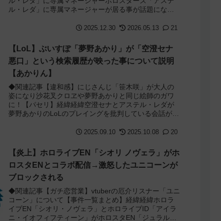
ル・レダ」に専属マネージャーホロスターズ「アステ
ル・レダ」に専属マネージャーが居る事が話題になっ
ていました。6周年記念歌枠での話によるとアステル...
2025.12.30
2026.05.13
21
【LoL】ぶいすぽ「夢野あかり」が「空澄セナ
悪口」という検索履歴が映った事について説明
【あかりん】
◆関連記事【違和感】にじさんじ「笹木咲」が大人の
姿になり沙花叉クロヱや夢野あかりと同じ絵師のガワ
に！【パセリ】経緯経緯空澄セナとアステル・レダが
夢野あかりのLoLのプレイングを批判している会話が配
信に乗る↓それが鳩か何かで伝わってしまったせ...
2025.09.10
2025.10.08
20
【炎上】ホロライブEN「シオリ ノヴェラ」がホ
ロスタENとコラボ配信→激怒したユニコーンが
ブロックされる
◆関連記事【ガチ恋営業】vtuberの厄介リスナー「ユニ
コーン」について【事件一覧まとめ】経緯経緯ホロラ
イブEN「シオリ・ノヴェラ」とホロライブID「アイラ
ニ・イオフィフティーン」がホロスタEN「ジュラル