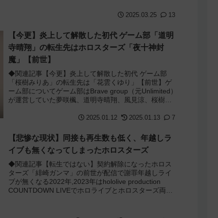
ド・ティー・レクスフォード」とコラボ...
2025.03.25
13
【今更】炎上して解散した初代 ゲーム部「道明
寺晴翔」の転生先はホロスターズ「夜十神封
魔」【前世】
◆関連記事【今更】炎上して解散した初代 ゲーム部
「桜樹みりあ」の転生先は「花雲くゆり」【前世】ゲ
ーム部についてゲーム部はBrave group（元Unlimited）
が運営していた夢咲楓、道明寺晴翔、風見涼、桜樹み
りあの4人からなるvtub...
2025.01.12
2025.01.13
7
【悲惨な現状】同接も再生数も低く、年越しラ
イブも無くなってしまったホロスターズ
◆関連記事【転生ではない】契約解除になったホロス
ターズ「緋崎ガンマ」の前世が配信で謝罪年越しライ
ブが無くなる2022年,2023年はhololive production
COUNTDOWN LIVEでホロライブとホロスターズ両方
のライブが...