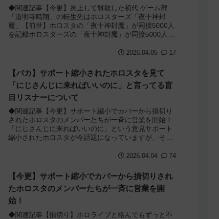
◆関連記事【今更】炎上して解散した初代 ゲーム部
「道明寺晴翔」の転生先はホロスターズ「夜十神封
魔」【前世】ホロスタの「夜十神封魔」が同接5000人
を記録ホロスターズの「夜十神封魔」が同接5000人を
記録していました。ホロスタは先日サポート縮...
2026.04.05
17
【バカ】サポート縮小されたホロスタを見て
「にじさんじに来ればいいのに」と言ってる盲
目リスナーについて
◆関連記事【今更】サポート縮小でカバーから損切り
されたホロスタのメンバーたちが一斉に営業を開始！
「にじさんじに来ればいいのに」という意見サポート
縮小されたホロスタが今話題になっていますが、それ
を見て「にじさんじに来ればいいのに」と言ってるリ...
2026.04.04
74
【今更】サポート縮小でカバーから損切りされ
たホロスタのメンバーたちが一斉に営業を開
始！
◆関連記事【損切り】ホロライブと絡んでもずっと不