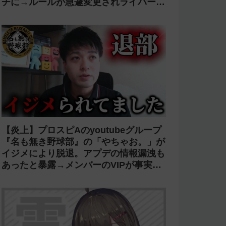
チに→ルールが急遽変更されライバーの
転生が可能に
【炎上】プロスピAのyoutubeグループ
『名も無き野球部』の「やちゃお。」が
イジメにより脱退。アプデの情報漏洩も
あったと暴露→メンバーのVIPが事実無
根だと否定