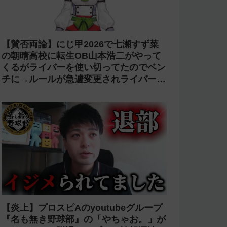
【賛否両論】にじ甲2026で七瀬すず菜
の朝晴高校に転生OB山本浩二がやって
くるがライバーを使い切ってたのでベン
チに→ルールが急遽変更されライバーの
転生が可能に
【炎上】プロスピAのyoutubeグループ
『名も無き野球部』の「やちゃお。」が