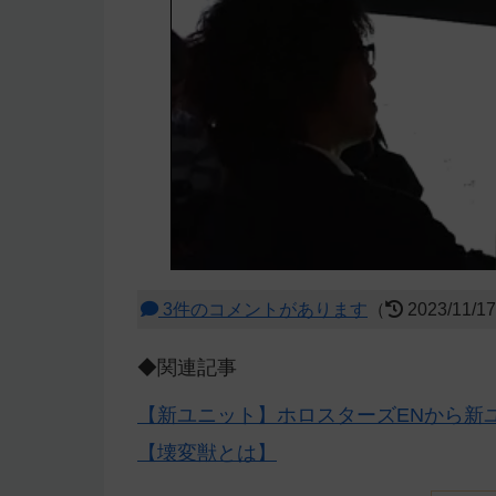
3件のコメントがあります
（
2023/11/1
◆関連記事
【新ユニット】ホロスターズENから新ユ
【壊変獣とは】