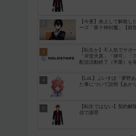
【今更】炎上して解散し
ーズ「夜十神封魔」【前
【転生か】不人気でサポ
「岸堂天真」「律可」「
配信活動終了（卒業）を
【LoL】ぶいすぽ「夢野
た事について説明【あか
【転生ではない】契約解
信で謝罪