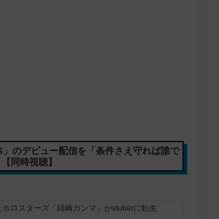
IS」のデビュー配信を「条件さえ守れば誰で
！【同時視聴】
ホロスターズ「緋崎ガンマ」がvtuberに転生