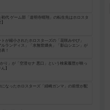
た初代 ゲーム部「道明寺晴翔」の転生先はホロスタ
世】
ートが縮小されたホロスタ―ズの「花咲みやび」
アルランディス」「水無世燐央」「影山シエン」が
発表！
あかり」が「空澄セナ 悪口」という検索履歴が映っ
りん】
除になったホロスターズ「緋崎ガンマ」の前世が配