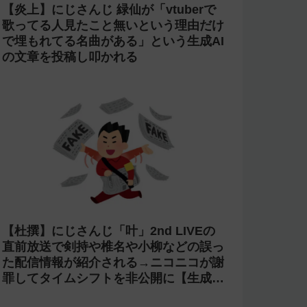
【炎上】にじさんじ 緑仙が「vtuberで
歌ってる人見たこと無いという理由だけ
で埋もれてる名曲がある」という生成AI
の文章を投稿し叩かれる
【杜撰】にじさんじ「叶」2nd LIVEの
直前放送で剣持や椎名や小柳などの誤っ
た配信情報が紹介される→ニコニコが謝
罪してタイムシフトを非公開に【生成
AI?】