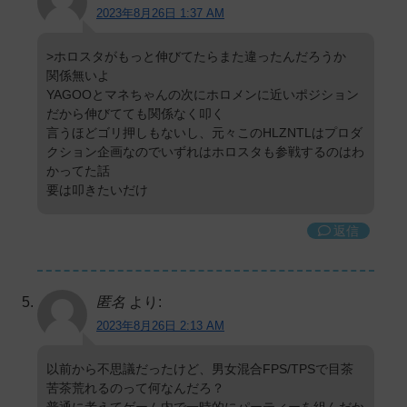
2023年8月26日 1:37 AM
>ホロスタがもっと伸びてたらまた違ったんだろうか
関係無いよ
YAGOOとマネちゃんの次にホロメンに近いポジション
だから伸びてても関係なく叩く
言うほどゴリ押しもないし、元々このHLZNTLはプロダ
クション企画なのでいずれはホロスタも参戦するのはわ
かってた話
要は叩きたいだけ
返信
匿名
より:
2023年8月26日 2:13 AM
以前から不思議だったけど、男女混合FPS/TPSで目茶
苦茶荒れるのって何なんだろ？
普通に考えてゲーム内で一時的にパーティーを組んだか