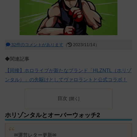
32件のコメントがあります
（
2023/11/14）
◆関連記事
【同接】ホロライブが新たなブランド「HLZNTL（ホリゾ
ンタル）」の先駆けとしてヴァロラントと公式コラボ！
目次
ホリゾンタルとオーバーウォッチ2
✉運営レター更新✉