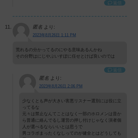
返信
匿名
より:
2023年8月26日 1:11 PM
荒れるの分かってるのにやる意味あるんかね
その分野はにじやぶいすぽに任せとけば良いのでは
返信
匿名
より:
2023年8月26日 2:06 PM
少なくとも声が大きい害悪リスナー選別には役に立
ってるな
元々は禁止なんてことはなく一部のホロメンは昔か
ら普通に絡んでるし運営の押し付けじゃなく演者個
人が選べるならいいとは思うで
男コラボまったくなしってのが健全とはどうしても