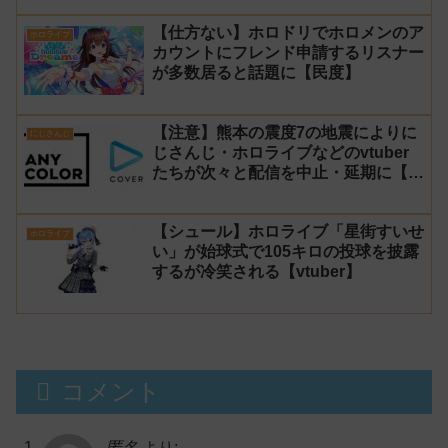
【仕方ない】ホロドリでホロメンのア
ホロライブ
カウントにフレンド申請するリスナー
が多数居ると話題に【民度】
【注意】熊本の震度7の地震によりに
にじさんじ
じさんじ・ホロライブなどのvtuber
たちが次々と配信を中止・延期に【不
謹慎厨】
【シュール】ホロライブ「星街すいせ
ホロライブ
い」が始球式で105キロの投球を披露
するが冷笑される【vtuber】
コメント
匿名
より: