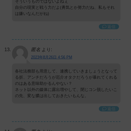
そういうものではないよねぇ
自分の現実と戦う力だよ(勇気とか努力だね、私もそれ
は嫌いなんだがね)
返信
匿名
より:
2023年8月26日 4:56 PM
各社法務部も用意して、連携していきましょうとなって
る折、アンチだろうが厄介オタクだろうが暴れてくれる
のはある意味助かるんやない？
ネット以外の媒体に露出増やして、閉じコン脱したいこ
の先、変な膿は出しておきたいもんな。
返信