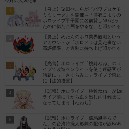
今月の人気記事
【炎上】兎田ぺこらが『パワプロケモ
ミミリーグ』を開催→「博衣こよりの
ホロライブ甲子園に名前貸しNGだっ
たのに似た企画をやるな」と叩かれる
【炎上】めたんのホロ業界観測という
アカウントが「ホロドリは見た事ない
高評価率」と過剰に持ち上げ叩かれる
【光害】ホロライブ「桃鈴ねね」のラ
イブで改造ペンライトを使う迷惑客が
話題に→「さくらみこ」ライブで禁止
に【法的措置】
【悲報】ホロライブ「桃鈴ねね」が1st
ライブ前に耳から血を出し両耳難聴に
なってしまう【ねねち】
【悲報】ホロライブ「儒烏風亭らで
ん」の台湾特撮人形劇の配信が誤BAN