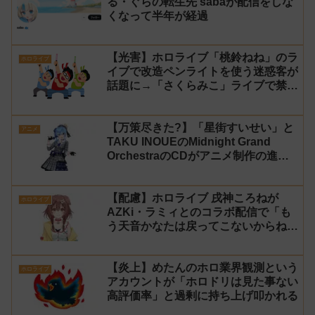
る・ぐらの転生先 sabaが配信をしな
くなって半年が経過
【光害】ホロライブ「桃鈴ねね」のラ
ホロライブ
イブで改造ペンライトを使う迷惑客が
話題に→「さくらみこ」ライブで禁止
に【法的措置】
【万策尽きた?】「星街すいせい」と
アニメ
TAKU INOUEのMidnight Grand
OrchestraのCDがアニメ制作の進行
問題で発売中止に
【配慮】ホロライブ 戌神ころねが
ホロライブ
AZKi・ラミィとのコラボ配信で「も
う天音かなたは戻ってこないからね」
と発言した事について謝罪
【炎上】めたんのホロ業界観測という
ホロライブ
アカウントが「ホロドリは見た事ない
高評価率」と過剰に持ち上げ叩かれる