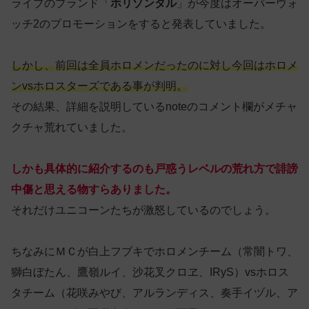
ライブのブランド「
ホリゾンタル
」が今度はオーバーウォ
ッチ2のプロモーションをすると発表していました。
しかし、前回は全員ホロメンだったのに対し今回はホロメ
ンvsホロスターズである事が判明。
その結果、詳細を説明しているnoteのコメント欄がメチャ
クチャ荒れていました。
しかも具体的に紹介するのも戸惑うレベルの荒れ方で誹謗
中傷と思える物すらありました。
それだけユニコーンたちが激怒しているのでしょう。
ちなみにＭＣが白上フブキでホロメンチーム（常闇トワ、
獅白ぼたん、鷹嶺ルイ、沙花叉クロヱ、IRyS）vsホロス
タチーム（花咲みやび、アルランディス、奏手イヅル、ア