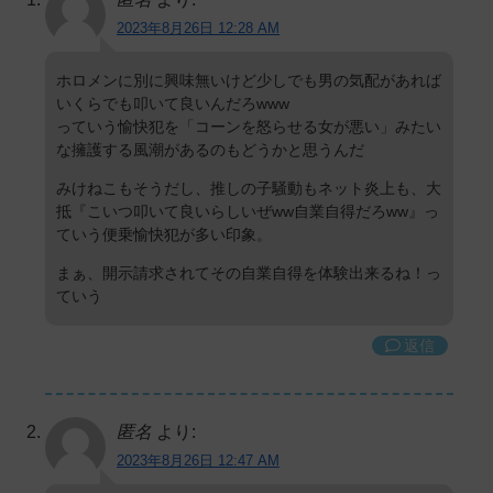
2023年8月26日 12:28 AM
ホロメンに別に興味無いけど少しでも男の気配があれば
いくらでも叩いて良いんだろwww
っていう愉快犯を「コーンを怒らせる女が悪い」みたい
な擁護する風潮があるのもどうかと思うんだ
みけねこもそうだし、推しの子騒動もネット炎上も、大
抵『こいつ叩いて良いらしいぜww自業自得だろww』っ
ていう便乗愉快犯が多い印象。
まぁ、開示請求されてその自業自得を体験出来るね！っ
ていう
返信
匿名
より:
2023年8月26日 12:47 AM