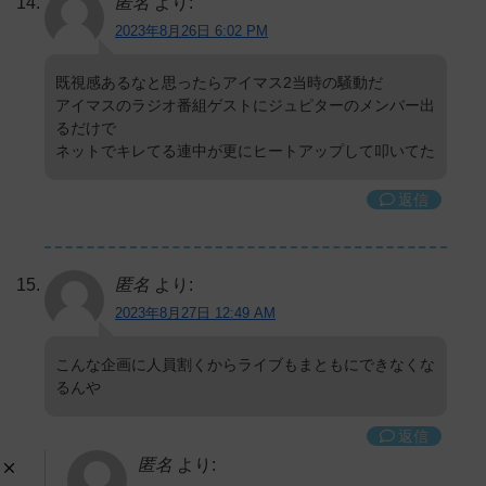
匿名
より:
2023年8月26日 6:02 PM
既視感あるなと思ったらアイマス2当時の騒動だ
アイマスのラジオ番組ゲストにジュピターのメンバー出
るだけで
ネットでキレてる連中が更にヒートアップして叩いてた
返信
匿名
より:
2023年8月27日 12:49 AM
こんな企画に人員割くからライブもまともにできなくな
るんや
返信
匿名
より: