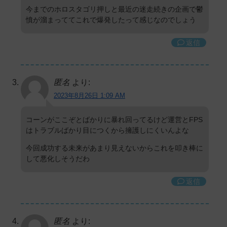
今までのホロスタゴリ押しと最近の迷走続きの企画で鬱
憤が溜まっててこれで爆発したって感じなのでしょう
返信
匿名
より:
2023年8月26日 1:09 AM
コーンがここぞとばかりに暴れ回ってるけど運営とFPS
はトラブルばかり目につくから擁護しにくいんよな
今回成功する未来があまり見えないからこれを叩き棒に
して悪化しそうだわ
返信
匿名
より: