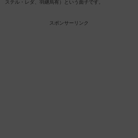
ステル・レダ、羽継烏有）という面子です。
スポンサーリンク