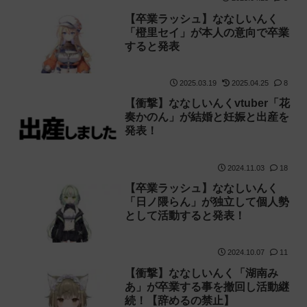
【卒業ラッシュ】ななしいんく
「橙里セイ」が本人の意向で卒業
すると発表
2025.03.19
2025.04.25
8
【衝撃】ななしいんくvtuber「花
奏かのん」が結婚と妊娠と出産を
発表！
2024.11.03
18
【卒業ラッシュ】ななしいんく
「日ノ隈らん」が独立して個人勢
として活動すると発表！
2024.10.07
11
【衝撃】ななしいんく「湖南み
あ」が卒業する事を撤回し活動継
続！【辞めるの禁止】