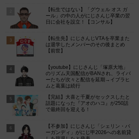
【転生ではない】「グウェル オス ガ
ール」の中の人がにじさんじ卒業の翌
日に会社を設立！【コンサル】
【転生先】にじさんじVTAを卒業また
は退学したメンバーのその後まとめ
【前世】
【youtube】にじさんじ「塚原大地」
のリズム天国配信がBANされ、ライバ
ーたちが次々と配信を延期→イブラヒ
ムと葛葉は続行
【完結】大喜と千夏がセックスしたと
話題になった『アオのハコ』が250話
で最終回を迎える！
【不参加】にじさんじ「シェリン・バ
ーガンディ」がにじ甲2026への名前貸
しを辞退したと発表