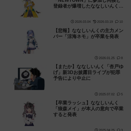
「NEWTOWN」に参加し同接と
登録者が爆増したななしいんく
「家入ポポ」【イブラヒム】
2026.03.04
2026.03.19
10
【悲報】ななしいんくの主力メン
バー「涼海ネモ」が卒業を発表
2026.01.25
8
【またか】ななしいんく「杏戸ゆ
げ」新3Dお披露目ライブが犯罪
予告により中止に
2025.07.02
5
【卒業ラッシュ】ななしいんく
「狼森メイ」が本人の意向で卒業
すると発表
2025.04.25
3