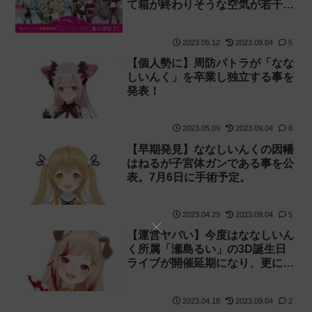
て箱が終わりそうな空気が若干漂
ってきました【移籍・独立】
2023.05.12
2023.09.04
5
【個人勢に】周防パトラが「なな
しいんく」を卒業し独立する事を
発表！
2023.05.09
2023.09.04
8
【早期発見】ななしいんくの因幡
はねるが子宮体ガンである事を公
表。7月6日に手術予定。
2023.04.29
2023.09.04
5
【運営ヤバい】今度はななしいん
く所属「瀬島るい」の3D誕生日
ライブが開催延期になり、更にし
ばらく活動休止する事を発表【周
防パトラ】
2023.04.18
2023.09.04
2