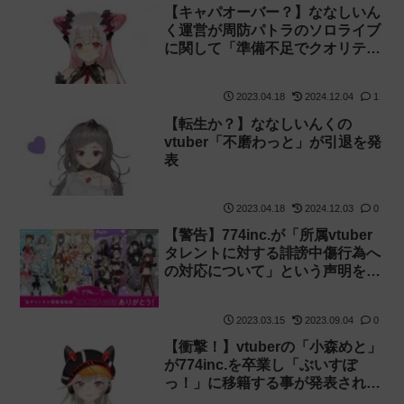
【キャパオーバー？】ななしいん
く運営が周防パトラのソロライブ
に関して「準備不足でクオリティ
が下がります」と事前に発表！
2023.04.18
2024.12.04
1
【転生か？】ななしいんくの
vtuber「不磨わっと」が引退を発
表
2023.04.18
2024.12.03
0
【警告】774inc.が「所属vtuber
タレントに対する誹謗中傷行為へ
の対応について」という声明を発
表していました【開示・法的措
置】
2023.03.15
2023.09.04
0
【衝撃！】vtuberの「小森めと」
が774inc.を卒業し「ぶいすぽ
っ！」に移籍する事が発表されま
した