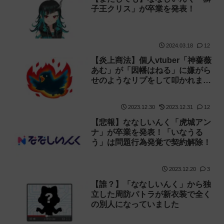
子王クリス」が卒業を発表！
2024.03.18
12
【炎上商法】個人vtuber「神薔薇
あむ」が「因幡はねる」に嫌がら
せのようなリプをして叩かれまく
り所属グループが謝罪！後に本人
も謝罪へ
2023.12.30
2023.12.31
12
【悲報】ななしいんく「虎城アン
ナ」が卒業を発表！「いなうる
う」は問題行為発覚で契約解除！
2023.12.20
3
【誰？】「ななしいんく」から独
立した周防パトラが新衣装で全く
の別人になっていました