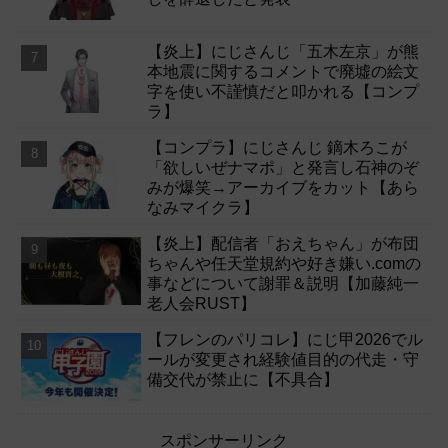
【炎上】にじさんじ「五木左京」が熊
本地震に関するコメントで廃墟の絵文
字を使い不謹慎だと叩かれる【コンプ
ラ】
【コンプラ】にじさんじ 鏑木ろこが
「欲しいぜナマポ」と発言し石神のぞ
みが爆笑→アーカイブをカット【あら
なみマイクラ】
【炎上】配信者「おえちゃん」が布団
ちゃんや任天堂規約や好き嫌い.comの
事などについて謝罪＆説明【加藤純一
老人会RUST】
【フレンのパリコレ】にじ甲2026でル
ールが変更され経験値目的の代走・守
備交代が禁止に【不具合】
スポンサーリンク