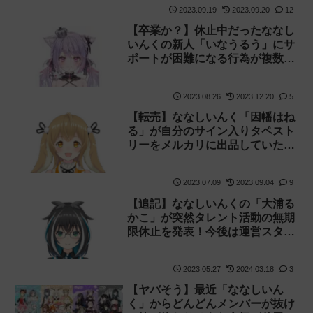
2023.09.19
2023.09.20
12
【卒業か？】休止中だったななし
いんくの新人「いなうるう」にサ
ポートが困難になる行為が複数確
認されたと公式が発表【原因不
明】
2023.08.26
2023.12.20
5
【転売】ななしいんく「因幡はね
る」が自分のサイン入りタペスト
リーをメルカリに出品していたフ
ァンをtwitterで晒していました
2023.07.09
2023.09.04
9
【追記】ななしいんくの「大浦る
かこ」が突然タレント活動の無期
限休止を発表！今後は運営スタッ
フとして業務に携わるとの事
2023.05.27
2024.03.18
3
【ヤバそう】最近「ななしいん
く」からどんどんメンバーが抜け