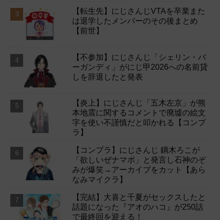
【転生先】にじさんじVTAを卒業また
は退学したメンバーのその後まとめ
【前世】
【不参加】にじさんじ「シェリン・バ
ーガンディ」がにじ甲2026への名前貸
しを辞退したと発表
【炎上】にじさんじ「五木左京」が熊
本地震に関するコメントで廃墟の絵文
字を使い不謹慎だと叩かれる【コンプ
ラ】
【コンプラ】にじさんじ 鏑木ろこが
「欲しいぜナマポ」と発言し石神のぞ
みが爆笑→アーカイブをカット【あら
なみマイクラ】
【完結】大喜と千夏がセックスしたと
話題になった『アオのハコ』が250話
で最終回を迎える！