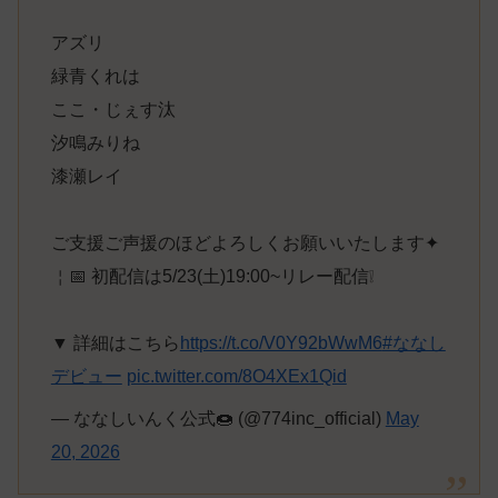
アズリ
緑青くれは
ここ・じぇす汰
汐鳴みりね
漆瀬レイ
ご支援ご声援のほどよろしくお願いいたします✦
￤📅 初配信は5/23(土)19:00~リレー配信❕
▼ 詳細はこちら
https://t.co/V0Y92bWwM6
#ななし
デビュー
pic.twitter.com/8O4XEx1Qid
— ななしいんく公式🍩 (@774inc_official)
May
20, 2026