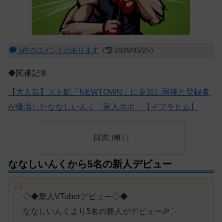
5件のコメントがあります
（
2026/05/25）
◆関連記事
【大人気】スト鯖「NEWTOWN」に参加し同接と登録者
が爆増したななしいんく「家入ポポ」【イブラヒム】
目次
ななしいんくから5名の新人デビュー
◇◆新人VTuberデビュー◇◆
ななしいんくより5名の新人がデビュー🎉 ̖´-