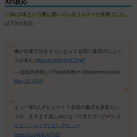
Xの反応
一気に5名という数に驚いているリスナーが多数でした。
以下Xの反応。
俺が仕事で泣きそうになってる間に最高のニュー
スが来た
https://t.co/fhy8nE1PvP
— 超筋肉@推しVTuber布教ch (@supermuscles)
May 20, 2026
えっ一挙5人デビュー！？名前の書式も多彩とい
うか、ますます楽しみになってきたで＼(^o^)／
#
ななしいんく
#ななしデビュー
https://t.co/je6c4i7hSf