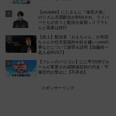
【youtube】にじさんじ「塚原大地」
のリズム天国配信がBANされ、ライバ
ーたちが次々と配信を延期→イブラヒ
ムと葛葉は続行
【炎上】配信者「おえちゃん」が布団
ちゃんや任天堂規約や好き嫌い.comの
事などについて謝罪＆説明【加藤純一
老人会RUST】
【フレンのパリコレ】にじ甲2026でル
ールが変更され経験値目的の代走・守
備交代が禁止に【不具合】
スポンサーリンク