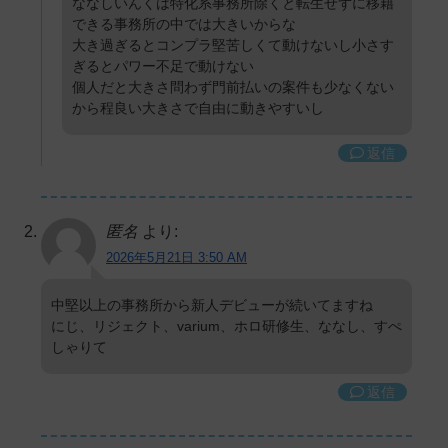
ななしいんくは特化系事務所除くと転生せずに移籍
できる事務所の中では大きいからな
大き過ぎるとコンプラ堅苦しくて動けないし小さす
ぎるとパワー不足で動けない
個人だと大きさ問わず門前払いの案件も少なくない
から程良い大きさで自由に動きやすいし
返信
匿名
より:
2026年5月21日 3:50 AM
中堅以上の事務所から新人デビューが続いてますね
にじ、リジェクト、varium、ホロ研修生、ななし、すぺ
しゃりて
返信