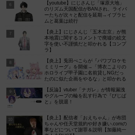
【youtube】にじさんじ「塚原大地」
のリズム天国配信がBANされ、ライバ
ーたちが次々と配信を延期→イブラヒ
ムと葛葉は続行
【炎上】にじさんじ「五木左京」が熊
本地震に関するコメントで廃墟の絵文
字を使い不謹慎だと叩かれる【コンプ
ラ】
【炎上】兎田ぺこらが『パワプロケモ
ミミリーグ』を開催→「博衣こよりの
ホロライブ甲子園に名前貸しNGだっ
たのに似た企画をやるな」と叩かれる
【反論】vtuber「ナガレ」が情報漏洩
やグループの輪を乱す行為で『びじぱ
と』を脱退！
【炎上】配信者「おえちゃん」が布団
ちゃんや任天堂規約や好き嫌い.comの
事などについて謝罪＆説明【加藤純一