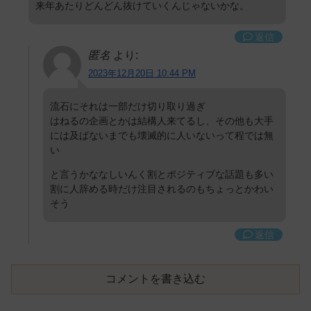
来年あたりどんどん抜けていくんじゃないかな。
返信
匿名
より:
2023年12月20日 10:44 PM
流石にそれは一部だけ切り取り過ぎ
はねるの企画とかは結構人来てるし、その他も大手
には及ばないまでも壊滅的に人いないって程では無
い
と言うかななしいんく割とポジティブな話題も多い
割に人辞める時だけ注目されるのもちょっとかわい
そう
返信
コメントを書き込む