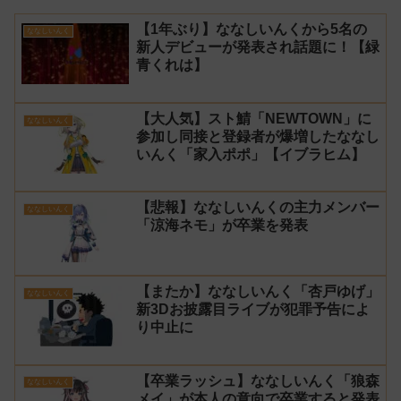
【1年ぶり】ななしいんくから5名の
ななしいんく
新人デビューが発表され話題に！【緑
青くれは】
【大人気】スト鯖「NEWTOWN」に
ななしいんく
参加し同接と登録者が爆増したななし
いんく「家入ポポ」【イブラヒム】
【悲報】ななしいんくの主力メンバー
ななしいんく
「涼海ネモ」が卒業を発表
【またか】ななしいんく「杏戸ゆげ」
ななしいんく
新3Dお披露目ライブが犯罪予告によ
り中止に
【卒業ラッシュ】ななしいんく「狼森
ななしいんく
メイ」が本人の意向で卒業すると発表