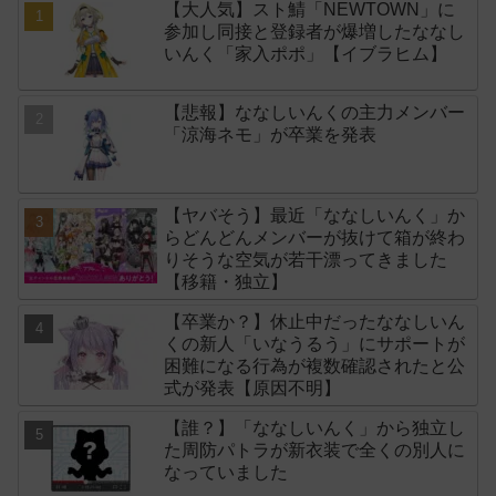
【大人気】スト鯖「NEWTOWN」に
参加し同接と登録者が爆増したななし
いんく「家入ポポ」【イブラヒム】
【悲報】ななしいんくの主力メンバー
「涼海ネモ」が卒業を発表
【ヤバそう】最近「ななしいんく」か
らどんどんメンバーが抜けて箱が終わ
りそうな空気が若干漂ってきました
【移籍・独立】
【卒業か？】休止中だったななしいん
くの新人「いなうるう」にサポートが
困難になる行為が複数確認されたと公
式が発表【原因不明】
【誰？】「ななしいんく」から独立し
た周防パトラが新衣装で全くの別人に
なっていました