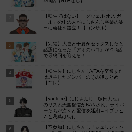
248話【NTRなし】
【転生ではない】「グウェル オス ガ
ール」の中の人がにじさんじ卒業の翌
日に会社を設立！【コンサル】
【完結】大喜と千夏がセックスしたと
話題になった『アオのハコ』が250話
で最終回を迎える！
【転生先】にじさんじVTAを卒業また
は退学したメンバーのその後まとめ
【前世】
【youtube】にじさんじ「塚原大地」
のリズム天国配信がBANされ、ライバ
ーたちが次々と配信を延期→イブラヒ
ムと葛葉は続行
【不参加】にじさんじ「シェリン・バ