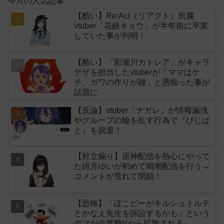
今月の人気記事
【酷い】Re:Act（リアクト）所属
vtuber「花鋏キョウ」が半年前に卒業
していた事が判明！
【酷い】「彩瀬川カトレア」がキャラ
デザを担当したvtuberが「ママはケ
チ、ガワの作りが雑」と愚痴った事が
話題に
【反論】vtuber「ナガレ」が情報漏洩
やグループの輪を乱す行為で『びじぱ
と』を脱退！
【対立煽り】原神配信を熱心にやって
た緋月ゆいが初めて鳴潮配信を行う→
コメントが荒れて閉鎖！
【恐怖】「ぽこピーがキルシュトルテ
とかなえ先生を訴訟するかも」という
デマが企業勢Vから拡散される