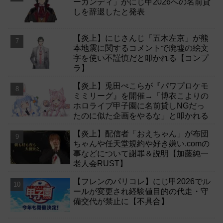
ーガンディ」がにじ甲2026への名前貸
しを辞退したと発表
【炎上】にじさんじ「五木左京」が熊
本地震に関するコメントで廃墟の絵文
字を使い不謹慎だと叩かれる【コンプ
ラ】
【炎上】兎田ぺこらが『パワプロケモ
ミミリーグ』を開催→「博衣こよりの
ホロライブ甲子園に名前貸しNGだっ
たのに似た企画をやるな」と叩かれる
【炎上】配信者「おえちゃん」が布団
ちゃんや任天堂規約や好き嫌い.comの
事などについて謝罪＆説明【加藤純一
老人会RUST】
【フレンのパリコレ】にじ甲2026でル
ールが変更され経験値目的の代走・守
備交代が禁止に【不具合】