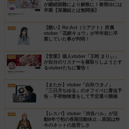
が継続困難により解散に！春雨ゆには
卒業【深層組とは無関係】
【酷い】Re:Act（リアクト）所属
vtuber
vtuber「花鋏キョウ」が半年前に卒
業していた事が判明！
【営業】個人vtuber「王蛇 まりぃ」
vtuber
が自分のリスナーを横取りしようとす
るvtuberたちに警告！
【またか】vtuber「白玖ウタノ」
vtuber
「三日月ちゆる」のオフイベに脅迫予
告→手荷物検査をして予定通り開催
【レスバ】vtuber「渋谷ハル」が活
vtuber
動8年で初の長期活動休止→原因は昨
今のネットの息苦しさ