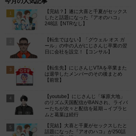
今月の人気記事
【完結？】遂に大喜と千夏がセックス
したと話題になった『アオのハコ』
248話【NTRなし】
【転生ではない】「グウェル オス ガ
ール」の中の人がにじさんじ卒業の翌
日に会社を設立！【コンサル】
【転生先】にじさんじVTAを卒業また
は退学したメンバーのその後まとめ
【前世】
【youtube】にじさんじ「塚原大地」
のリズム天国配信がBANされ、ライバ
ーたちが次々と配信を延期→イブラヒ
ムと葛葉は続行
【完結】大喜と千夏がセックスしたと
話題になった『アオのハコ』が250話