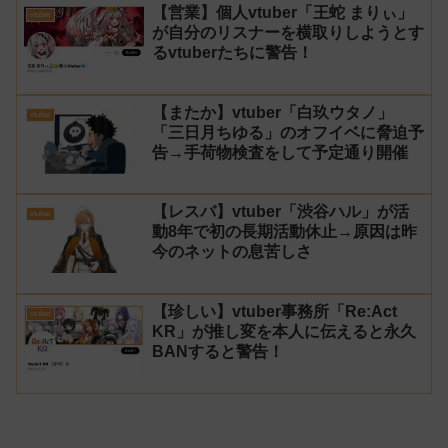
【営業】個人vtuber「王蛇 まりぃ」
vtuber
が自分のリスナーを横取りしようとす
るvtuberたちに警告！
【またか】vtuber「白玖ウタノ」
vtuber
「三日月ちゆる」のオフイベに脅迫予
告→手荷物検査をして予定通り開催
【レスバ】vtuber「渋谷ハル」が活
vtuber
動8年で初の長期活動休止→原因は昨
今のネットの息苦しさ
【珍しい】vtuber事務所「Re:Act
vtuber
KR」が推し変を本人に伝えると永久
BANすると警告！