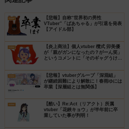
【悲報】自称“世界初の男性
vtuber
VTuber”「ばあちゃる」が引退を発表
【アイドル部】
【炎上商法】個人vtuber 欖式 卯美優
vtuber
が「親がガンになったの？がーん笑」
というコメントに「そのギャグうけ
る！」と返せないとvtuberになるの
はオススメしないと投稿し叩かれる
【悲報】vtuberグループ「深淵組」
vtuber
が継続困難により解散に！春雨ゆには
卒業【深層組とは無関係】
【酷い】Re:Act（リアクト）所属
vtuber
vtuber「花鋏キョウ」が半年前に卒
業していた事が判明！