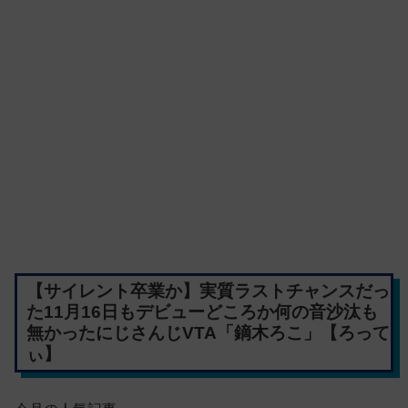
【サイレント卒業か】実質ラストチャンスだっ
た11月16日もデビューどころか何の音沙汰も
無かったにじさんじVTA「鏑木ろこ」【ろって
ぃ】