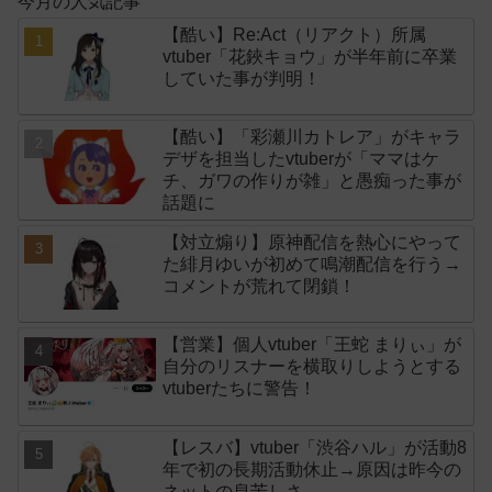
今月の人気記事
【酷い】Re:Act（リアクト）所属
vtuber「花鋏キョウ」が半年前に卒業
していた事が判明！
【酷い】「彩瀬川カトレア」がキャラ
デザを担当したvtuberが「ママはケ
チ、ガワの作りが雑」と愚痴った事が
話題に
【対立煽り】原神配信を熱心にやって
た緋月ゆいが初めて鳴潮配信を行う→
コメントが荒れて閉鎖！
【営業】個人vtuber「王蛇 まりぃ」が
自分のリスナーを横取りしようとする
vtuberたちに警告！
【レスバ】vtuber「渋谷ハル」が活動8
年で初の長期活動休止→原因は昨今の
ネットの息苦しさ