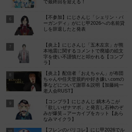
で最終回を迎える！
【不参加】にじさんじ「シェリン・バ
ーガンディ」がにじ甲2026への名前貸
しを辞退したと発表
【炎上】にじさんじ「五木左京」が熊
本地震に関するコメントで廃墟の絵文
字を使い不謹慎だと叩かれる【コンプ
ラ】
【炎上】配信者「おえちゃん」が布団
ちゃんや任天堂規約や好き嫌い.comの
事などについて謝罪＆説明【加藤純一
老人会RUST】
【コンプラ】にじさんじ 鏑木ろこが
「欲しいぜナマポ」と発言し石神のぞ
みが爆笑→アーカイブをカット【あら
なみマイクラ】
【フレンのパリコレ】にじ甲2026でル