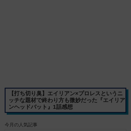
【打ち切り臭】エイリアン×プロレスというニ
ッチな題材で終わり方も微妙だった『エイリア
ンヘッドバット』1話感想
今月の人気記事