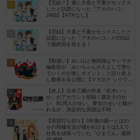
【完結？】遂に大喜と千夏がセックス
したと話題になった『アオのハコ』
248話【NTRなし】
【完結】大喜と千夏がセックスしたと
話題になった『アオのハコ』が250話
で最終回を迎える！
【勘違い】みい山と無関係なヤンマガ
編集部が「みいちゃんが人として堕ち
ていくのが推しポイント」と語り炎上
し動画を非公開に【マガポケ シリウ
ス】
【炎上】日本三國の作者「松木いっ
か」がアカウント削除！腐女子のせ
い、BL同人のせい、夢女のせいと騒が
れるが、決定的な原因は不明
【実質打ち切り】5年後の殿一とほの
かの同棲生活が描かれひまりは1人で
社長を頑張っていた『ひまてん』最終
回 感想