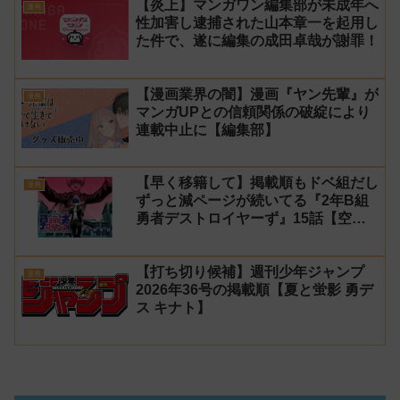
【炎上】マンガワン編集部が未成年へ
漫画
性加害し逮捕された山本章一を起用し
た件で、遂に編集の成田卓哉が謝罪！
【漫画業界の闇】漫画『ヤン先輩』が
漫画
マンガUPとの信頼関係の破綻により
連載中止に【編集部】
【早く移籍して】掲載順もドベ組だし
漫画
ずっと減ページが続いてる『2年B組
勇者デストロイヤーず』15話【空
知】
【打ち切り候補】週刊少年ジャンプ
漫画
2026年36号の掲載順【夏と蛍影 勇デ
ス キナト】