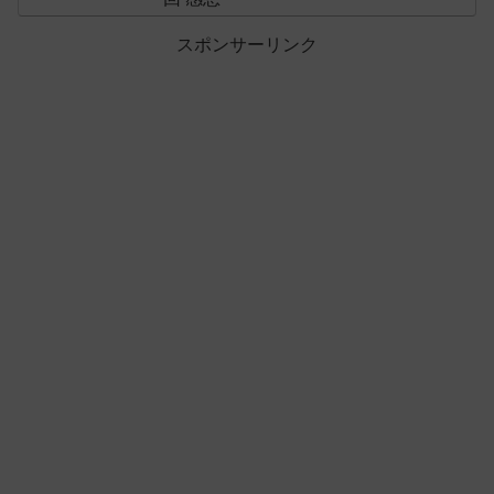
スポンサーリンク