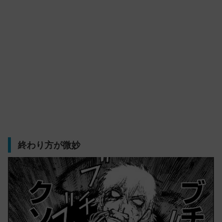
終わり方が微妙