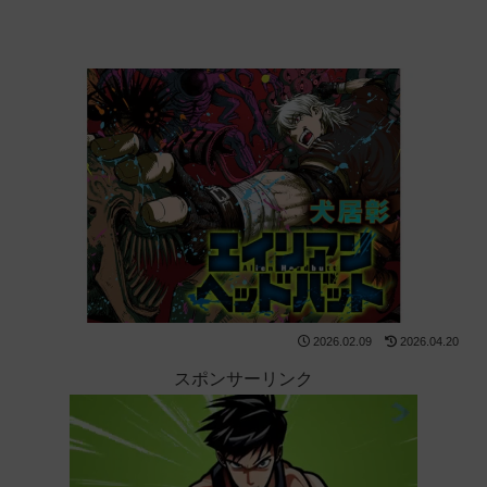
2026.02.09
2026.04.20
スポンサーリンク