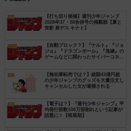
【打ち切り候補】週刊少年ジャンプ
漫画
2026年37・38合併号の掲載順【夏と
蛍影 勇デス キナト】
【自動ブロック？】『ナルト』『ジョ
ゲーム
ジョ』『ドラゴンボール』『鬼滅』の
ゲームなどに関わったサイバーコネク
トツーの松山洋が少年ジャンプ公式に
ブロックされてしまう
【無在庫転売では？】総額43億円超
漫画
の少年ジャンプのグッズを大量注文し
キャンセルした女が逮捕される
【電子は？】『週刊少年ジャンプ』平
漫画
均発行部数100万部割れという記事が
話題に！【暗黒期】