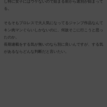
し特に女子にはウケないので始まる前から選別が始まって
る。
そもそもプロレスで大人気になってるジャンプ作品なんて
キン肉マンぐらいしかないのに、何故そこに行こうと思っ
たのか。
長期連載をする気が無いのなら別に良いんですが、する気
があるならどんな判断だと言いたい。