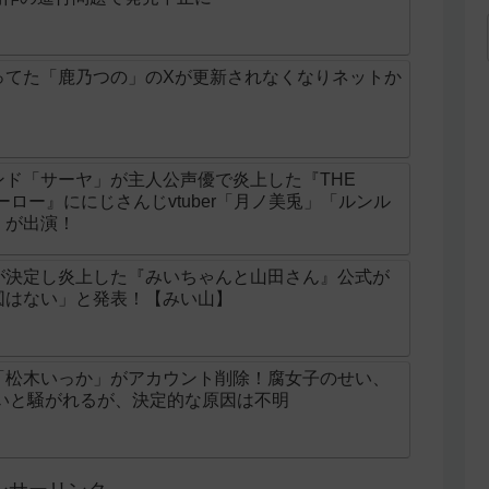
ってた「鹿乃つの」のXが更新されなくなりネットか
ド「サーヤ」が主人公声優で炎上した『THE
ンヒーロー』ににじさんじvtuber「月ノ美兎」「ルンル
」が出演！
が決定し炎上した『みいちゃんと山田さん』公式が
図はない」と発表！【みい山】
「松木いっか」がアカウント削除！腐女子のせい、
せいと騒がれるが、決定的な原因は不明