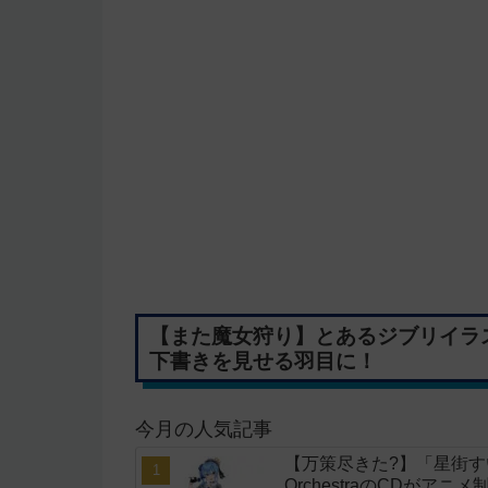
【また魔女狩り】とあるジブリイラ
下書きを見せる羽目に！
今月の人気記事
【万策尽きた?】「星街すいせい」
OrchestraのCDがア