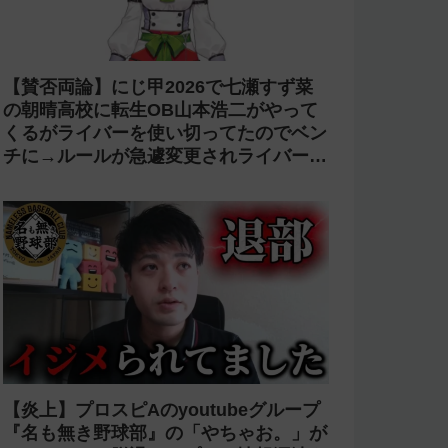
【賛否両論】にじ甲2026で七瀬すず菜
の朝晴高校に転生OB山本浩二がやって
くるがライバーを使い切ってたのでベン
チに→ルールが急遽変更されライバーの
転生が可能に
【炎上】プロスピAのyoutubeグループ
『名も無き野球部』の「やちゃお。」が