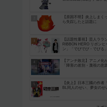
【原因不明】炎上しまく
ら失踪したと話題に
【話題性重視】芸人ララン
RIBBON HERO リボ
ン」「でびでび・でびる
【アンチ敗北】アニメ化
「障害の差別・蔑視の意
【炎上】日本三國の作者
BL同人のせい、夢女の