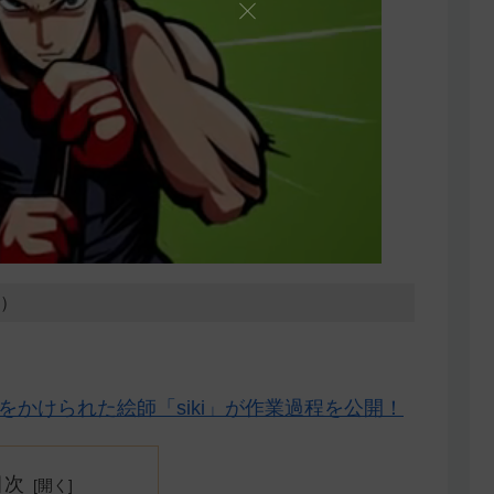
8）
をかけられた絵師「siki」が作業過程を公開！
目次