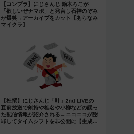
【コンプラ】にじさんじ 鏑木ろこが
「欲しいぜナマポ」と発言し石神のぞみ
が爆笑→アーカイブをカット【あらなみ
マイクラ】
【杜撰】にじさんじ「叶」2nd LIVEの
直前放送で剣持や椎名や小柳などの誤っ
た配信情報が紹介される→ニコニコが謝
罪してタイムシフトを非公開に【生成
AI?】