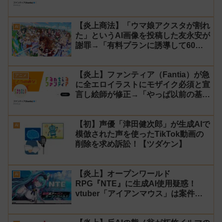
た件について長文で言い訳！【警察】
【炎上商法】「ウマ娘アクスタが割れ
AI
た」というAI画像を投稿した友永安が
謝罪→「有料プランに誘導して60万
円儲かった」と発言し規約違反のウマ
娘エロイラストをリポスト！
【炎上】ファンティア（Fantia）が急
アニメ
に全エロイラストにモザイク必須と宣
言し絵師が修正→「やっぱ以前の基準
に戻す」と言い出し叩かれる
【初】声優「津田健次郎」が生成AIで
AI
模倣された声を使ったTikTok動画の
削除を求め訴訟！【ツダケン】
【炎上】オープンワールド
AI
RPG『NTE』に生成AI使用疑惑！
vtuber「アイアンマウス」は案件配
信を中止し海外声優は激怒！【天気の
子】