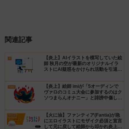
関連記事
【炎上】AIイラストを模写していた絵
AI
師 秋月の空が最新のオリジナルイラ
ストにAI疑惑をかけられ活動を引退！
【反AI】
【炎上】絵師 imiが「5オーディンで
vtuber
ヴァロのコミュ大会に参加するのはク
ソつまらんオナニー」と誹謗中傷し謝
罪→vtuber「葉月いのり」がブチギ
レ
【火に油】ファンティア(Fantia)が急
アニメ
にエロイラストにモザイク必須と宣言
して元に戻して絵師から叩かれ炎上し