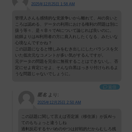
2025年12月25日 1:58 AM
管理人さんも感情的な党派争いから離れて、AIの良いと
ころは認める、データの利用における権利の問題は別に
扱う等々、是々非々でAIについて論じれば良いのに。
絵師よりはAI利用者の方に肩入れしたくなる、みたいな
心境なんですかね？
この話題になると憎しみをむき出しにしたバランスを欠
いた低次元なコメントが多い気がするんですが。
元データの問題を完全に無視することはできないし、否
定にせよ肯定にせよ、そんな白黒はっきり付けられるよ
うな問題じゃないでしょうに。
返信
匿名
より:
2025年12月25日 2:50 AM
この話題に関して言えば否定派（移住派）が反AIっ
てのもちょっと違うしね
過剰反応するヤバめのやつは好戦的だからむしろ残