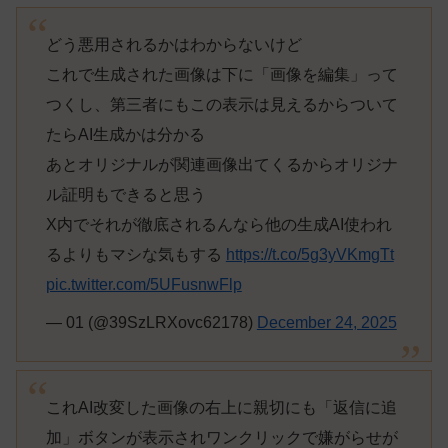
どう悪用されるかはわからないけど
これで生成された画像は下に「画像を編集」って
つくし、第三者にもこの表示は見えるからついて
たらAI生成かは分かる
あとオリジナルが関連画像出てくるからオリジナ
ル証明もできると思う
X内でそれが徹底されるんなら他の生成AI使われ
るよりもマシな気もする
https://t.co/5g3yVKmgTt
pic.twitter.com/5UFusnwFlp
— 01 (@39SzLRXovc62178)
December 24, 2025
これAI改変した画像の右上に親切にも「返信に追
加」ボタンが表示されワンクリックで嫌がらせが