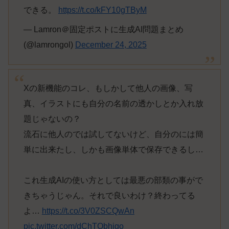
できる。
https://t.co/kFY10gTByM
— Lamron＠固定ポストに生成AI問題まとめ
(@lamrongol)
December 24, 2025
Xの新機能のコレ、もしかして他人の画像、写
真、イラストにも自分の名前の透かしとか入れ放
題じゃないの？
流石に他人のでは試してないけど、自分のには簡
単に出来たし、しかも画像単体で保存できるし…
これ生成AIの使い方としては最悪の部類の事がで
きちゃうじゃん。それで良いわけ？終わってる
よ…
https://t.co/3V0ZSCQwAn
pic.twitter.com/dChTQbhigo