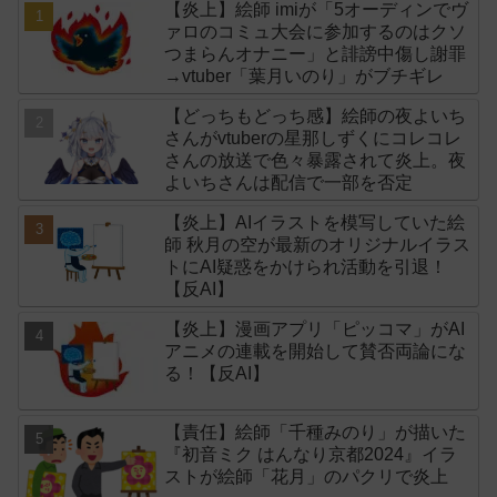
【炎上】絵師 imiが「5オーディンでヴ
ァロのコミュ大会に参加するのはクソ
つまらんオナニー」と誹謗中傷し謝罪
→vtuber「葉月いのり」がブチギレ
【どっちもどっち感】絵師の夜よいち
さんがvtuberの星那しずくにコレコレ
さんの放送で色々暴露されて炎上。夜
よいちさんは配信で一部を否定
【炎上】AIイラストを模写していた絵
師 秋月の空が最新のオリジナルイラス
トにAI疑惑をかけられ活動を引退！
【反AI】
【炎上】漫画アプリ「ピッコマ」がAI
アニメの連載を開始して賛否両論にな
る！【反AI】
【責任】絵師「千種みのり」が描いた
『初音ミク はんなり京都2024』イラ
ストが絵師「花月」のパクリで炎上