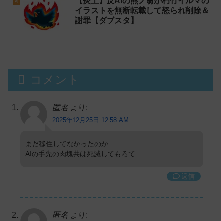
【炎上】反AIの熊ノ翁が朽竹イルマの
AI
イラストを無断転載して怒られ削除＆
謝罪【ダブスタ】
コメント
匿名
より:
2025年12月25日 12:58 AM
まだ移住してなかったのか
AIの手先の肉塊共は死滅してもろて
返信
匿名
より: