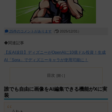
25件のコメントがあります
（
2025/12/31）
◆関連記事
【反AI涙目】ディズニーがOpenAIに10億ドル投資！生成
AI「Sora」でディズニーキャラが使用可能に！
目次
誰でも自由に画像をAI編集できる機能がXに実
装
うわぁ…