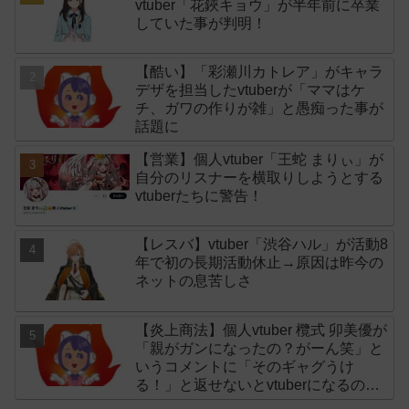
vtuber「花鋏キョウ」が半年前に卒業
していた事が判明！
【酷い】「彩瀬川カトレア」がキャラ
デザを担当したvtuberが「ママはケ
チ、ガワの作りが雑」と愚痴った事が
話題に
【営業】個人vtuber「王蛇 まりぃ」が
自分のリスナーを横取りしようとする
vtuberたちに警告！
【レスバ】vtuber「渋谷ハル」が活動8
年で初の長期活動休止→原因は昨今の
ネットの息苦しさ
【炎上商法】個人vtuber 欖式 卯美優が
「親がガンになったの？がーん笑」と
いうコメントに「そのギャグうけ
る！」と返せないとvtuberになるのは
オススメしないと投稿し叩かれる