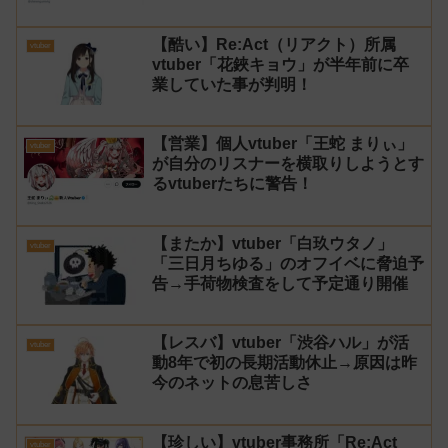
【酷い】Re:Act（リアクト）所属
vtuber
vtuber「花鋏キョウ」が半年前に卒
業していた事が判明！
【営業】個人vtuber「王蛇 まりぃ」
vtuber
が自分のリスナーを横取りしようとす
るvtuberたちに警告！
【またか】vtuber「白玖ウタノ」
vtuber
「三日月ちゆる」のオフイベに脅迫予
告→手荷物検査をして予定通り開催
【レスバ】vtuber「渋谷ハル」が活
vtuber
動8年で初の長期活動休止→原因は昨
今のネットの息苦しさ
【珍しい】vtuber事務所「Re:Act
vtuber