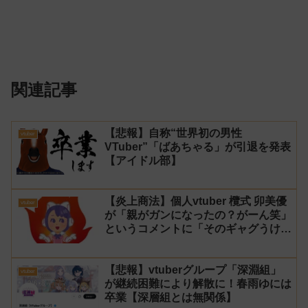
関連記事
【悲報】自称“世界初の男性
vtuber
VTuber”「ばあちゃる」が引退を発表
【アイドル部】
【炎上商法】個人vtuber 欖式 卯美優
vtuber
が「親がガンになったの？がーん笑」
というコメントに「そのギャグうけ
る！」と返せないとvtuberになるの
はオススメしないと投稿し叩かれる
【悲報】vtuberグループ「深淵組」
vtuber
が継続困難により解散に！春雨ゆには
卒業【深層組とは無関係】