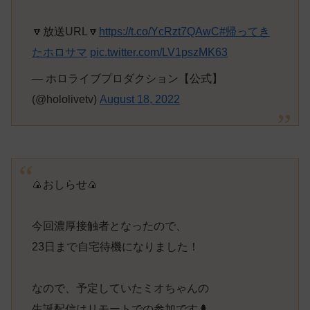
🔽放送URL🔽
https://t.co/YcRzt7QAwC
#帰ってき
たホロサマ
pic.twitter.com/LV1pszMK63
— ホロライブプロダクション【公式】
(@hololivetv)
August 18, 2022
🍙おしらせ🍙
今回濃厚接触者となったので、
23日まで自宅待機になりました！
なので、予定していたミオちゃんの
生誕配信はリモートでの参加です🌲