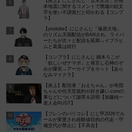
【炎上】にじさんじ「五木左京」が熊
本地震に関するコメントで廃墟の絵文
字を使い不謹慎だと叩かれる【コンプ
ラ】
【youtube】にじさんじ「塚原大地」
のリズム天国配信がBANされ、ライバ
ーたちが次々と配信を延期→イブラヒ
ムと葛葉は続行
【コンプラ】にじさんじ 鏑木ろこが
「欲しいぜナマポ」と発言し石神のぞ
みが爆笑→アーカイブをカット【あら
なみマイクラ】
【炎上】配信者「おえちゃん」が布団
ちゃんや任天堂規約や好き嫌い.comの
事などについて謝罪＆説明【加藤純一
老人会RUST】
【フレンのパリコレ】にじ甲2026でル
ールが変更され経験値目的の代走・守
備交代が禁止に【不具合】