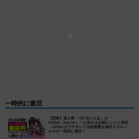
一時的に復活
【悲報】個人勢「でびるにゃあ」が
910inc（wactor）への加入を白紙にしたと発表
→910incがブチギレて法的措置を検討＆ヨルノ
ルキが一時的に復活！