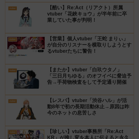
【酷い】Re:Act（リアクト）所属
vtuber
vtuber「花鋏キョウ」が半年前に卒
業していた事が判明！
【営業】個人vtuber「王蛇 まりぃ」
vtuber
が自分のリスナーを横取りしようとす
るvtuberたちに警告！
【またか】vtuber「白玖ウタノ」
vtuber
「三日月ちゆる」のオフイベに脅迫予
告→手荷物検査をして予定通り開催
【レスバ】vtuber「渋谷ハル」が活
vtuber
動8年で初の長期活動休止→原因は昨
今のネットの息苦しさ
【珍しい】vtuber事務所「Re:Act
vtuber
KR」が推し変を本人に伝えると永久