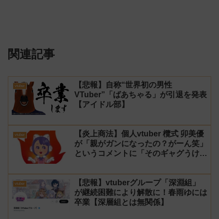
関連記事
【悲報】自称“世界初の男性
vtuber
VTuber”「ばあちゃる」が引退を発表
【アイドル部】
【炎上商法】個人vtuber 欖式 卯美優
vtuber
が「親がガンになったの？がーん笑」
というコメントに「そのギャグうけ
る！」と返せないとvtuberになるの
はオススメしないと投稿し叩かれる
【悲報】vtuberグループ「深淵組」
vtuber
が継続困難により解散に！春雨ゆには
卒業【深層組とは無関係】