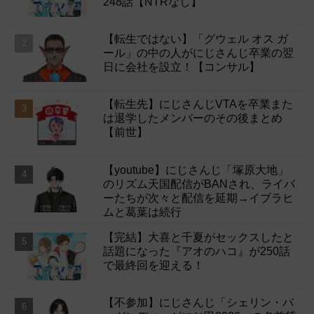
248話【NTRなし】
【転生ではない】「グウェル オス ガ
ール」の中の人がにじさんじ卒業の翌
日に会社を設立！【コンサル】
【転生先】にじさんじVTAを卒業また
は退学したメンバーのその後まとめ
【前世】
【youtube】にじさんじ「塚原大地」
のリズム天国配信がBANされ、ライバ
ーたちが次々と配信を延期→イブラヒ
ムと葛葉は続行
【完結】大喜と千夏がセックスしたと
話題になった『アオのハコ』が250話
で最終回を迎える！
【不参加】にじさんじ「シェリン・バ