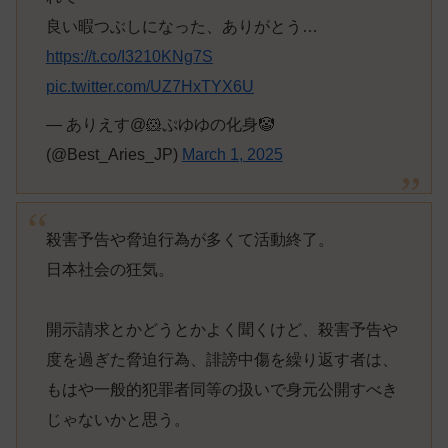
良い暇つぶしになった、ありがとう…
https://t.co/I3210KNg7S
pic.twitter.com/UZ7HxTYX6U
— ありえす@🐹ぷゆゆの化身🤡
(@Best_Aries_JP)
March 1, 2025
殺害予告や脅迫行為が多くて活動終了。
日本社会の狂気。
開示請求とかどうとかよく聞くけど、殺害予告や
度を過ぎた脅迫行為、誹謗中傷を繰り返す者は、
もはや一般的犯罪者同等の扱いで身元公開すべき
じゃないかと思う。