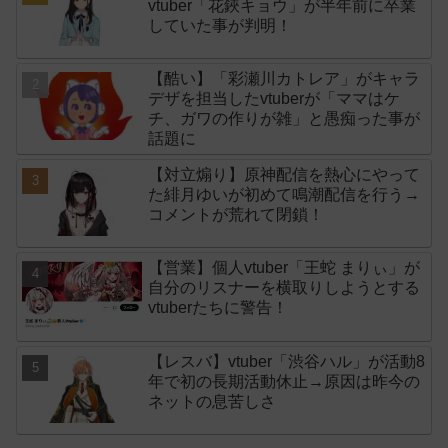
vtuber「花鋏キョウ」が半年前に卒業
していた事が判明！
【酷い】「彩瀬川カトレア」がキャラ
デザを担当したvtuberが「ママはケ
チ、ガワの作りが雑」と愚痴った事が
話題に
【対立煽り】原神配信を熱心にやって
た緋月ゆいが初めて鳴潮配信を行う→
コメントが荒れて閉鎖！
【営業】個人vtuber「王蛇 まりぃ」が
自分のリスナーを横取りしようとする
vtuberたちに警告！
【レスバ】vtuber「渋谷ハル」が活動8
年で初の長期活動休止→原因は昨今の
ネットの息苦しさ