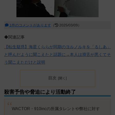
1件のコメントがあります
（
2025/03/09）
◆関連記事
【転生疑惑】海星くららが同期のヨルノルキを「るしあ」
と呼んだように聞こえたと話題に→本人は滑舌が悪くてそ
う聞こえただけと説明
目次
殺害予告や脅迫により活動終了
WACTOR・910incの所属タレントや弊社に対す