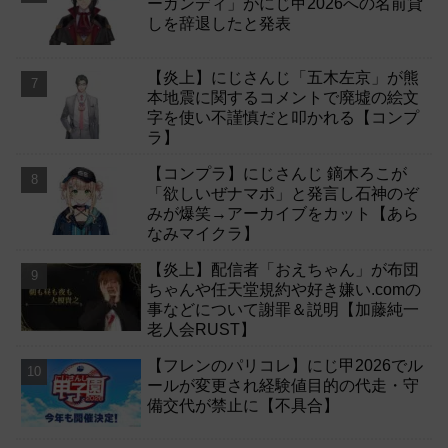
ーガンディ」がにじ甲2026への名前貸
しを辞退したと発表
【炎上】にじさんじ「五木左京」が熊
本地震に関するコメントで廃墟の絵文
字を使い不謹慎だと叩かれる【コンプ
ラ】
【コンプラ】にじさんじ 鏑木ろこが
「欲しいぜナマポ」と発言し石神のぞ
みが爆笑→アーカイブをカット【あら
なみマイクラ】
【炎上】配信者「おえちゃん」が布団
ちゃんや任天堂規約や好き嫌い.comの
事などについて謝罪＆説明【加藤純一
老人会RUST】
【フレンのパリコレ】にじ甲2026でル
ールが変更され経験値目的の代走・守
備交代が禁止に【不具合】