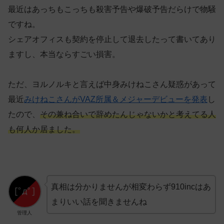
最近はあっちもこっちも殺害予告や爆破予告だらけで物騒
ですね。
シェアオフィスも契約を停止して退去したって書いてあり
ますし、本当ならすごい損害。
ただ、ヨルノルキと言えば中身みけねこさん疑惑があって
最近
みけねこさんがVAZ所属＆メジャーデビューを発表
し
たので、
その兼ね合いで辞めたんじゃないかと考えてる人
も何人か居ました。
真相は分かりませんが相変わらず910incはあ
まりいい話を聞きませんね
管理人