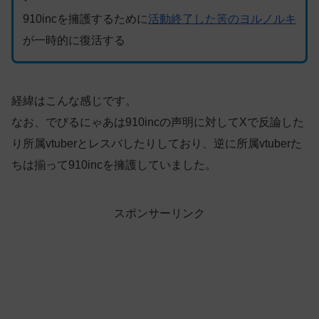
910incを擁護するために
活動終了した筈のヨルノルキ
が一時的に復活する
経緯はこんな感じです。
なお、でびるにゃあは910incの声明に対してXで反論した
り所属vtuberとレスバしたりしており、逆に所属vtuberた
ちは揃って910incを擁護していました。
スポンサーリンク