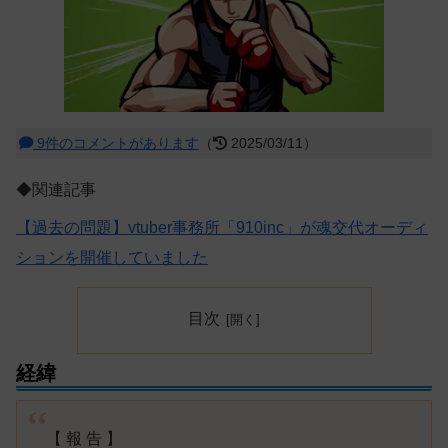
9件のコメントがあります
（
2025/03/11）
◆関連記事
【過去の問題】vtuber事務所「910inc」が魂交代オーディ
ションを開催していました
目次
経緯
【 報 告 】