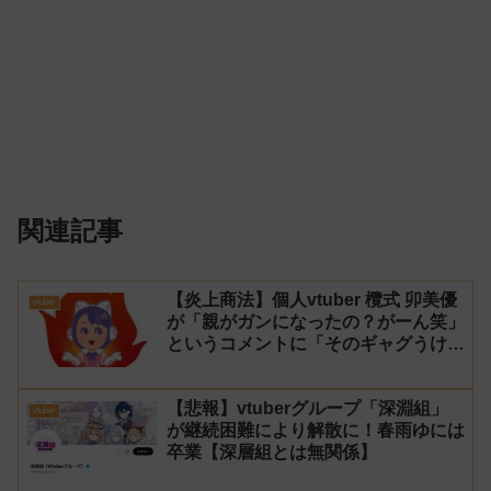
関連記事
【炎上商法】個人vtuber 欖式 卯美優
vtuber
が「親がガンになったの？がーん笑」
というコメントに「そのギャグうけ
る！」と返せないとvtuberになるの
はオススメしないと投稿し叩かれる
【悲報】vtuberグループ「深淵組」
vtuber
が継続困難により解散に！春雨ゆには
卒業【深層組とは無関係】