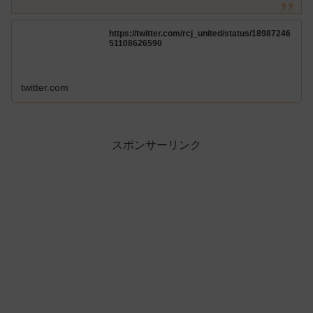
https://twitter.com/rcj_united/status/18987246
51108626590
twitter.com
スポンサーリンク