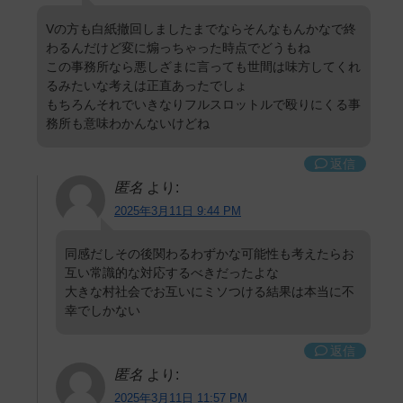
Vの方も白紙撤回しましたまでならそんなもんかなで終
わるんだけど変に煽っちゃった時点でどうもね
この事務所なら悪しざまに言っても世間は味方してくれ
るみたいな考えは正直あったでしょ
もちろんそれでいきなりフルスロットルで殴りにくる事
務所も意味わかんないけどね
返信
匿名
より:
2025年3月11日 9:44 PM
同感だしその後関わるわずかな可能性も考えたらお
互い常識的な対応するべきだったよな
大きな村社会でお互いにミソつける結果は本当に不
幸でしかない
返信
匿名
より:
2025年3月11日 11:57 PM