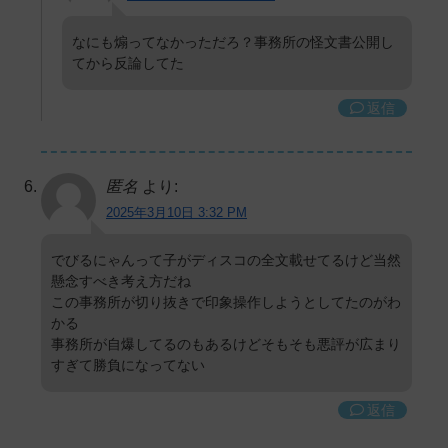
なにも煽ってなかっただろ？事務所の怪文書公開し
てから反論してた
返信
匿名
より:
2025年3月10日 3:32 PM
でびるにゃんって子がディスコの全文載せてるけど当然
懸念すべき考え方だね
この事務所が切り抜きで印象操作しようとしてたのがわ
かる
事務所が自爆してるのもあるけどそもそも悪評が広まり
すぎて勝負になってない
返信