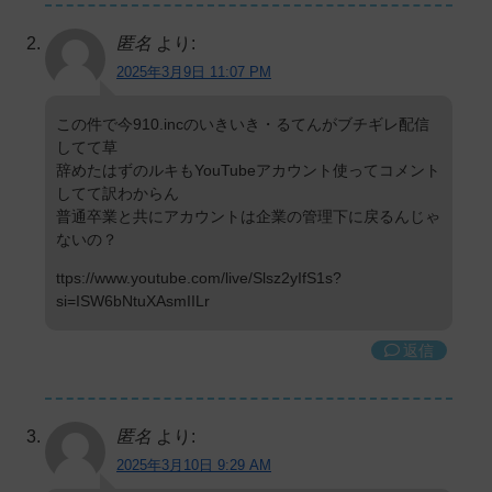
匿名
より:
2025年3月9日 11:07 PM
この件で今910.incのいきいき・るてんがブチギレ配信
してて草
辞めたはずのルキもYouTubeアカウント使ってコメント
してて訳わからん
普通卒業と共にアカウントは企業の管理下に戻るんじゃ
ないの？
ttps://www.youtube.com/live/Slsz2yIfS1s?
si=ISW6bNtuXAsmIILr
返信
匿名
より:
2025年3月10日 9:29 AM