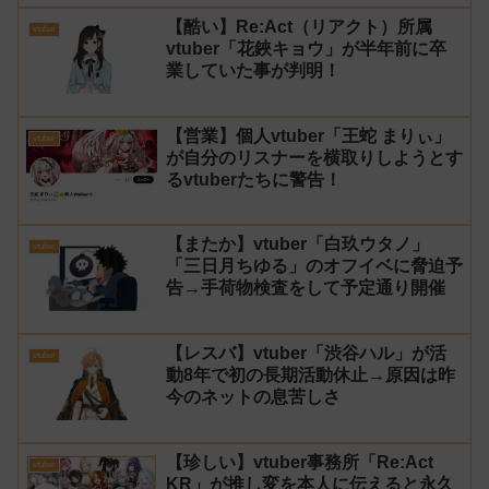
【酷い】Re:Act（リアクト）所属
vtuber
vtuber「花鋏キョウ」が半年前に卒
業していた事が判明！
【営業】個人vtuber「王蛇 まりぃ」
vtuber
が自分のリスナーを横取りしようとす
るvtuberたちに警告！
【またか】vtuber「白玖ウタノ」
vtuber
「三日月ちゆる」のオフイベに脅迫予
告→手荷物検査をして予定通り開催
【レスバ】vtuber「渋谷ハル」が活
vtuber
動8年で初の長期活動休止→原因は昨
今のネットの息苦しさ
【珍しい】vtuber事務所「Re:Act
vtuber
KR」が推し変を本人に伝えると永久