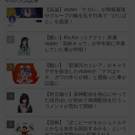
今月の人気記事
【反論】vtuber「ナガレ」が情報漏洩
やグループの輪を乱す行為で『びじぱ
と』を脱退！
【酷い】Re:Act（リアクト）所属
vtuber「花鋏キョウ」が半年前に卒業
していた事が判明！
【酷い】「彩瀬川カトレア」がキャラ
デザを担当したvtuberが「ママはケ
チ、ガワの作りが雑」と愚痴った事が
話題に
【対立煽り】原神配信を熱心にやって
た緋月ゆいが初めて鳴潮配信を行う→
コメントが荒れて閉鎖！
【恐怖】「ぽこピーがキルシュトルテ
とかなえ先生を訴訟するかも」という
デマが企業勢Vから拡散される