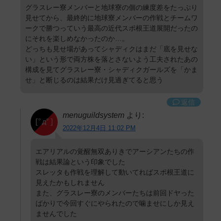
グラスレー寮メンバーと地球寮の個の練度差をたっぷり
見せてから、最終的に地球寮メンバーの作戦とチームワ
ークで勝つっていう最高の近代スポ根王道展開だったの
にそれを楽しめなかったのか…。
どっちも見せ場があってシャディクはまだ「底を見せな
い」という形で両方株を落とさないよう工夫されたあの
構成を見てグラスレー寮・シャディクガールズを「かま
せ」と断じるのは結果だけ見過ぎてると思う
返信
menuguildsystem
より:
2022年12月4日 11:02 PM
エアリアルの覚醒無双ありきでアーシアンたちの作
戦は結果論という印象でした
スレッタも作戦を理解して動いてればスポ根王道に
見えたかもしれません
また、グラスレー寮のメンバーたちは前回ドヤった
ばかりで今回すぐにやられたので噛ませにしか見え
ませんでした