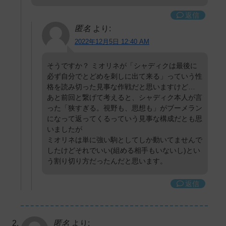
返信
匿名
より:
2022年12月5日 12:40 AM
そうですか？ ミオリネが「シャディクは最後に
必ず自分でとどめを刺しに出て来る」っていう性
格を読み切った見事な作戦だと思いますけど…
あと前回と繋げて考えると、シャディク本人が言
った「狭すぎる。視野も、思想も」がブーメラン
になって返ってくるっていう見事な構成だとも思
いましたが
ミオリネは単に強い駒としてしか動いてませんで
したけどそれでいい(組める相手もいないし)とい
う割り切り方だったんだと思います。
返信
匿名
より: