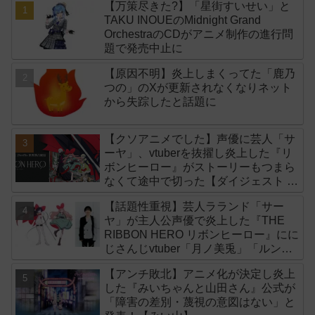
【万策尽きた?】「星街すいせい」と
TAKU INOUEのMidnight Grand
OrchestraのCDがアニメ制作の進行問
題で発売中止に
【原因不明】炎上しまくってた「鹿乃
つの」のXが更新されなくなりネット
から失踪したと話題に
【クソアニメでした】声優に芸人「サ
ーヤ」、vtuberを抜擢し炎上した『リ
ボンヒーロー』がストーリーもつまら
なくて途中で切った【ダイジェスト 演
技】
【話題性重視】芸人ラランド「サー
ヤ」が主人公声優で炎上した『THE
RIBBON HERO リボンヒーロー』にに
じさんじvtuber「月ノ美兎」「ルンル
ン」「でびでび・でびる」が出演！
【アンチ敗北】アニメ化が決定し炎上
した『みいちゃんと山田さん』公式が
「障害の差別・蔑視の意図はない」と