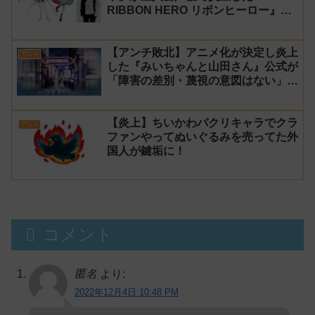
RIBBON HERO リボンヒーロー』に
にじさんじvtuber「月ノ美兎」「ル
ンルン」「でびでび・でびる」が出
【アンチ敗北】アニメ化が決定し炎上
演！
アニメ
した『みいちゃんと山田さん』公式が
「障害の差別・蔑視の意図はない」と
発表！【みい山】
【炎上】ちいかわパクリキャラでクラ
アニメ
ファンやってぬいぐるみを売ってた外
国人が鍵垢に！
コメント
匿名
より:
2022年12月4日 10:48 PM