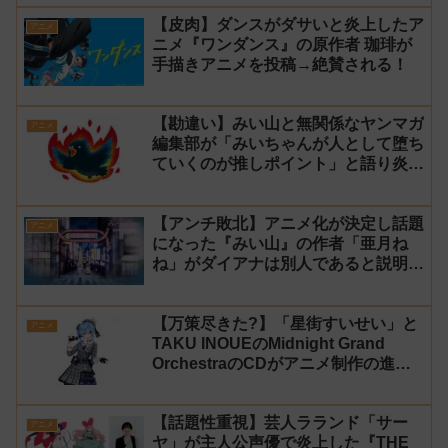
ト 演技】
【皮肉】ダンスがダサいと炎上したア
アニメ
ニメ『ワンダンス』の原作者 珈琲が
手描きアニメを投稿→絶賛される！
【勘違い】みい山と無関係なヤンマガ
アニメ
編集部が「みいちゃんが人として堕ち
ていくのが推しポイント」と語り炎上
し動画を非公開に【マガポケ シリウ
ス】
【アンチ敗北】アニメ化が決定し話題
アニメ
になった『みい山』の作者「亜月ね
ね」がダイアナは別人であると説明し
炎上
【万策尽きた?】「星街すいせい」と
アニメ
TAKU INOUEのMidnight Grand
OrchestraのCDがアニメ制作の進行
問題で発売中止に
【話題性重視】芸人ラランド「サー
アニメ
ヤ」が主人公声優で炎上した『THE