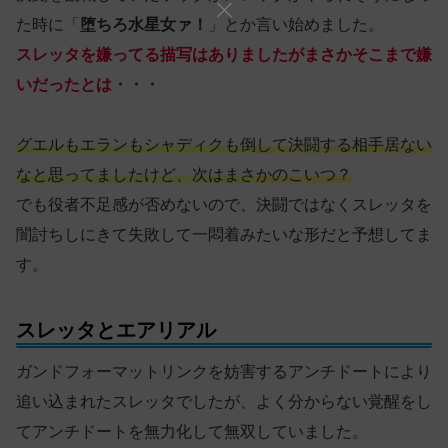
た時に「
堕ちろ水星女ァ！
」とか言い始めました。
スレッタを嫌ってる描写はありましたがまさかそこまで嫌
いだったとは・・・
グエルもエランもシャディクも倒して決闘する相手居ない
なと思ってましたけど、次はまさかのこいつ？
でも役者不足感が否めないので、決闘ではなくスレッタを
闇討ちしにきて失敗して一悶着みたいな形だと予想してま
す。
スレッタとエアリアル
ガンドフォーマットリンクを妨害するアンチドートにより
追い込まれたスレッタでしたが、よく分からない覚醒をし
てアンチドートを無力化して無双していました。