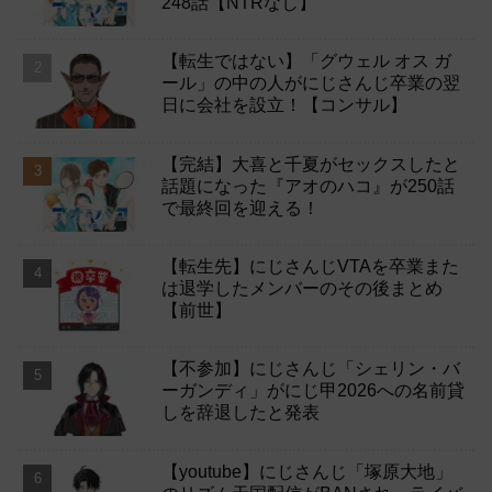
248話【NTRなし】
【転生ではない】「グウェル オス ガ
ール」の中の人がにじさんじ卒業の翌
日に会社を設立！【コンサル】
【完結】大喜と千夏がセックスしたと
話題になった『アオのハコ』が250話
で最終回を迎える！
【転生先】にじさんじVTAを卒業また
は退学したメンバーのその後まとめ
【前世】
【不参加】にじさんじ「シェリン・バ
ーガンディ」がにじ甲2026への名前貸
しを辞退したと発表
【youtube】にじさんじ「塚原大地」