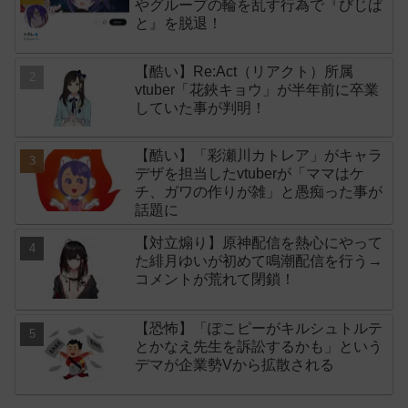
やグループの輪を乱す行為で『びじぱ
と』を脱退！
【酷い】Re:Act（リアクト）所属
vtuber「花鋏キョウ」が半年前に卒業
していた事が判明！
【酷い】「彩瀬川カトレア」がキャラ
デザを担当したvtuberが「ママはケ
チ、ガワの作りが雑」と愚痴った事が
話題に
【対立煽り】原神配信を熱心にやって
た緋月ゆいが初めて鳴潮配信を行う→
コメントが荒れて閉鎖！
【恐怖】「ぽこピーがキルシュトルテ
とかなえ先生を訴訟するかも」という
デマが企業勢Vから拡散される