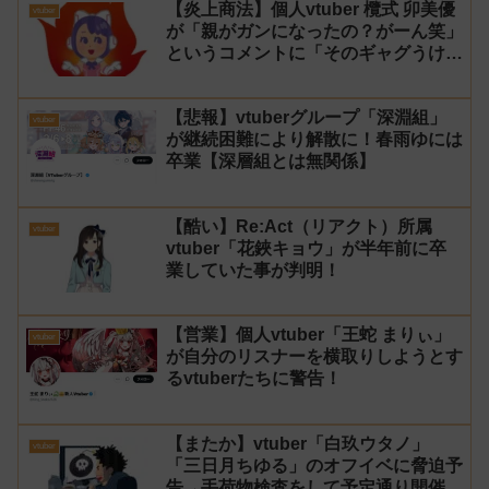
【炎上商法】個人vtuber 欖式 卯美優
vtuber
が「親がガンになったの？がーん笑」
というコメントに「そのギャグうけ
る！」と返せないとvtuberになるの
はオススメしないと投稿し叩かれる
【悲報】vtuberグループ「深淵組」
vtuber
が継続困難により解散に！春雨ゆには
卒業【深層組とは無関係】
【酷い】Re:Act（リアクト）所属
vtuber
vtuber「花鋏キョウ」が半年前に卒
業していた事が判明！
【営業】個人vtuber「王蛇 まりぃ」
vtuber
が自分のリスナーを横取りしようとす
るvtuberたちに警告！
【またか】vtuber「白玖ウタノ」
vtuber
「三日月ちゆる」のオフイベに脅迫予
告→手荷物検査をして予定通り開催