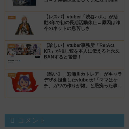
【レスバ】vtuber「渋谷ハル」が活
vtuber
動8年で初の長期活動休止→原因は昨
今のネットの息苦しさ
【珍しい】vtuber事務所「Re:Act
vtuber
KR」が推し変を本人に伝えると永久
BANすると警告！
【酷い】「彩瀬川カトレア」がキャラ
vtuber
デザを担当したvtuberが「ママはケ
チ、ガワの作りが雑」と愚痴った事が
話題に
コメント