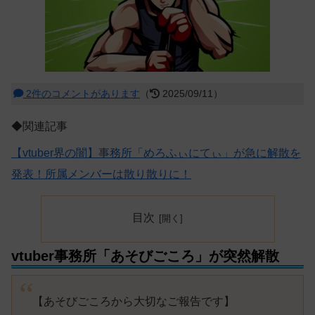
2件のコメントがあります
（
2025/09/11）
◆関連記事
【vtuber界の闇】事務所「めろふぃにてぃ」が急に解散を
発表！所属メンバーは散り散りに！
目次
vtuber事務所「あそびごころ」が突然解散
【あそびごころから大切なご報告です】