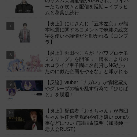
のリズム天国配信がBANされ、ライバ
ーたちが次々と配信を延期→イブラヒ
ムと葛葉は続行
【炎上】にじさんじ「五木左京」が熊
本地震に関するコメントで廃墟の絵文
字を使い不謹慎だと叩かれる【コンプ
ラ】
【炎上】兎田ぺこらが『パワプロケモ
ミミリーグ』を開催→「博衣こよりの
ホロライブ甲子園に名前貸しNGだっ
たのに似た企画をやるな」と叩かれる
【反論】vtuber「ナガレ」が情報漏洩
やグループの輪を乱す行為で『びじぱ
と』を脱退！
【炎上】配信者「おえちゃん」が布団
ちゃんや任天堂規約や好き嫌い.comの
事などについて謝罪＆説明【加藤純一
老人会RUST】