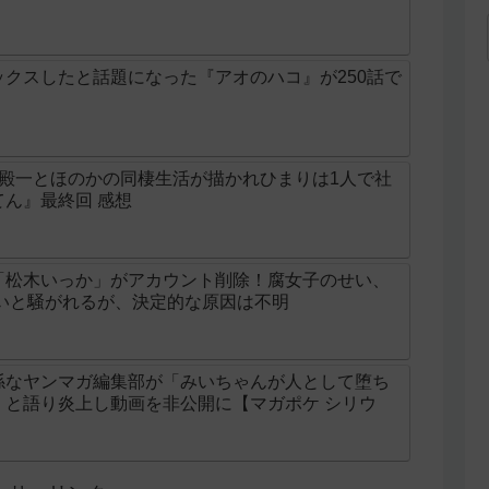
クスしたと話題になった『アオのハコ』が250話で
の殿一とほのかの同棲生活が描かれひまりは1人で社
ん』最終回 感想
「松木いっか」がアカウント削除！腐女子のせい、
せいと騒がれるが、決定的な原因は不明
係なヤンマガ編集部が「みいちゃんが人として堕ち
」と語り炎上し動画を非公開に【マガポケ シリウ