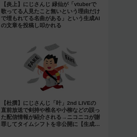
【炎上】にじさんじ 緑仙が「vtuberで
歌ってる人見たこと無いという理由だけ
で埋もれてる名曲がある」という生成AI
の文章を投稿し叩かれる
【杜撰】にじさんじ「叶」2nd LIVEの
直前放送で剣持や椎名や小柳などの誤っ
た配信情報が紹介される→ニコニコが謝
罪してタイムシフトを非公開に【生成
AI?】