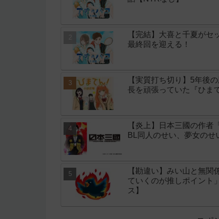
【完結】大喜と千夏がセッ
最終回を迎える！
【実質打ち切り】5年後
長を頑張っていた『ひまて
【炎上】日本三國の作者
BL同人のせい、夢女の
【勘違い】みい山と無関
ていくのが推しポイント
ス】