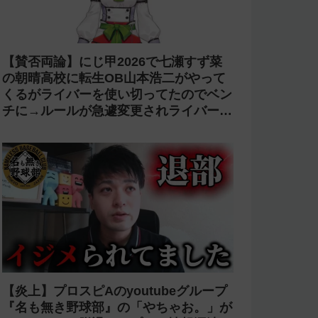
【賛否両論】にじ甲2026で七瀬すず菜
の朝晴高校に転生OB山本浩二がやって
くるがライバーを使い切ってたのでベン
チに→ルールが急遽変更されライバーの
転生が可能に
【炎上】プロスピAのyoutubeグループ
『名も無き野球部』の「やちゃお。」が