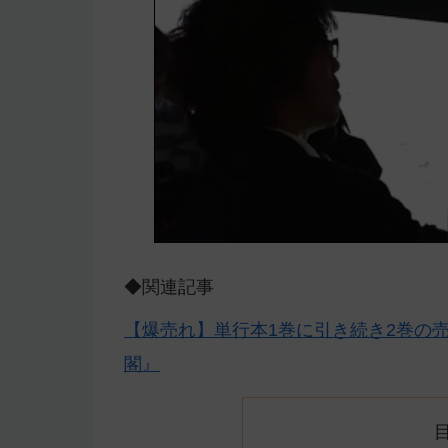
◆関連記事
【爆売れ】単行本1巻に引き続き2巻の
閣』