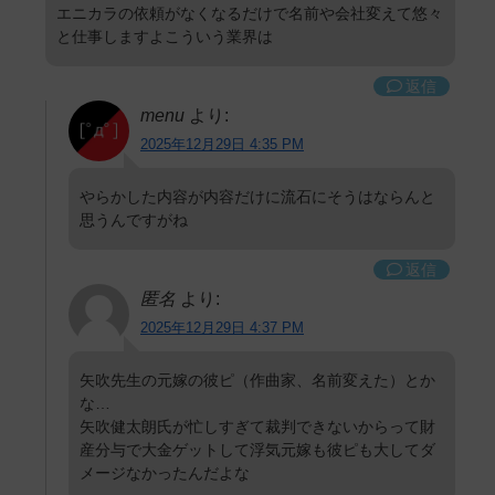
エニカラの依頼がなくなるだけで名前や会社変えて悠々
と仕事しますよこういう業界は
返信
menu
より:
2025年12月29日 4:35 PM
やらかした内容が内容だけに流石にそうはならんと
思うんですがね
返信
匿名
より:
2025年12月29日 4:37 PM
矢吹先生の元嫁の彼ピ（作曲家、名前変えた）とか
な…
矢吹健太朗氏が忙しすぎて裁判できないからって財
産分与で大金ゲットして浮気元嫁も彼ピも大してダ
メージなかったんだよな