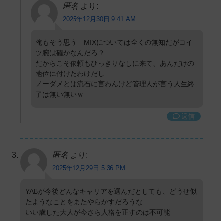
匿名
より:
2025年12月30日 9:41 AM
俺もそう思う MIXについては全くの無知だがコイ
ツ腕は確かなんだろ？
だからこそ依頼もひっきりなしに来て、あんだけの
地位に付けたわけだし
ノーダメとは流石に言わんけど管理人が言う人生終
了は無い無いｗ
返信
匿名
より:
2025年12月29日 5:36 PM
YABが今後どんなキャリアを選んだとしても、どうせ似
たようなことをまたやらかすだろうな
いい歳した大人が今さら人格を正すのは不可能