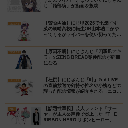
ず幻のライバーとなっていたにじさん
じ「語部紡」が動画を投稿
【賛否両論】にじ甲2026で七瀬すず
にじさんじ
菜の朝晴高校に転生OB山本浩二がや
ってくるがライバーを使い切ってたの
でベンチに→ルールが急遽変更されラ
イバーの転生が可能に
【原因不明】にじさんじ「四季凪アキ
にじさんじ
ラ」のZENB BREAD案件配信が延期
になる
【杜撰】にじさんじ「叶」2nd LIVE
にじさんじ
の直前放送で剣持や椎名や小柳などの
誤った配信情報が紹介される→ニコニ
コが謝罪してタイムシフトを非公開に
【生成AI?】
【話題性重視】芸人ラランド「サー
アニメ
ヤ」が主人公声優で炎上した『THE
RIBBON HERO リボンヒーロー』に
にじさんじvtuber「月ノ美兎」「ル