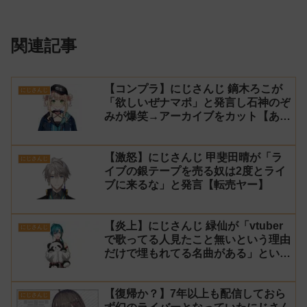
関連記事
【コンプラ】にじさんじ 鏑木ろこが
にじさんじ
「欲しいぜナマポ」と発言し石神のぞ
みが爆笑→アーカイブをカット【あら
なみマイクラ】
【激怒】にじさんじ 甲斐田晴が「ラ
にじさんじ
イブの銀テープを売る奴は2度とライ
ブに来るな」と発言【転売ヤー】
【炎上】にじさんじ 緑仙が「vtuber
にじさんじ
で歌ってる人見たこと無いという理由
だけで埋もれてる名曲がある」という
生成AIの文章を投稿し叩かれる
【復帰か？】7年以上も配信しておら
にじさんじ