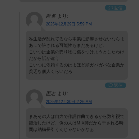
返信
匿名
より:
2025年12月29日 5:59 PM
私生活が乱れてるなら本業に影響させないならま
あ…で許される可能性もまだあるけど、
こいつは企業の売り物に傷をつけようとしたわけ
だから話が違う
こいつに依頼するのはよほど頭ガバガバな企業か
貧乏な個人くらいだろ
返信
匿名
より:
2025年12月30日 2:26 AM
まあその人は自力で作詞作曲できるから数年禊で
復活したけど、例の人はMIX師だから干される時
間は結構長引くんじゃないかなぁ