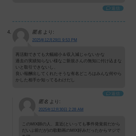
返信
匿名
より:
2025年12月29日 9:53 PM
再活動できても大幅縮小＆収入減じゃないかな
過去の実績知らない様なご新規さんの無知に付け込まな
いと取引できないし、
良い報酬出してくれたそうな有名どころはみんな何やら
かした相手か知ってるわけだし
返信
匿名
より:
2025年12月30日 2:28 AM
このMIX師の人、直近(といっても事件発覚前だから
だいぶ前だが)の歌動画のMIX好みだったからマジで