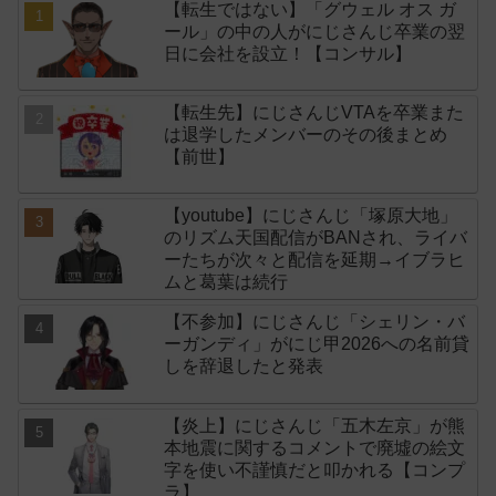
【転生ではない】「グウェル オス ガ
ール」の中の人がにじさんじ卒業の翌
日に会社を設立！【コンサル】
【転生先】にじさんじVTAを卒業また
は退学したメンバーのその後まとめ
【前世】
【youtube】にじさんじ「塚原大地」
のリズム天国配信がBANされ、ライバ
ーたちが次々と配信を延期→イブラヒ
ムと葛葉は続行
【不参加】にじさんじ「シェリン・バ
ーガンディ」がにじ甲2026への名前貸
しを辞退したと発表
【炎上】にじさんじ「五木左京」が熊
本地震に関するコメントで廃墟の絵文
字を使い不謹慎だと叩かれる【コンプ
ラ】