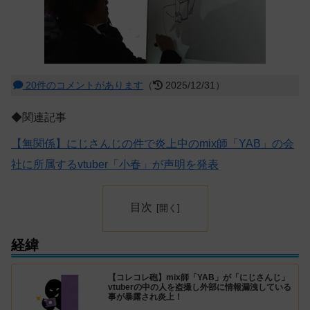
20件のコメントがあります
（
2025/12/31）
◆関連記事
【無関係】にじさんじの件で炎上中のmix師「YAB」の会
社に所属するvtuber「小春」が声明を発表
目次
経緯
【コレコレ砲】mix師「YAB」が「にじさんじ」
vtuberの中の人を盗撮し外部に情報漏洩している
事が暴露され炎上！