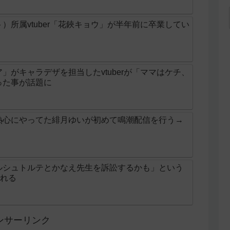
クト）所属vtuber「花鋏キョウ」が半年前に卒業してい
」がキャラデザを担当したvtuberが「ママはケチ、
った事が話題に
熱心にやってた緋月ゆいが初めて鳴潮配信を行う→
ルシュトルテとかなえ先生を訴訟するかも」という
される
ンサーリンク