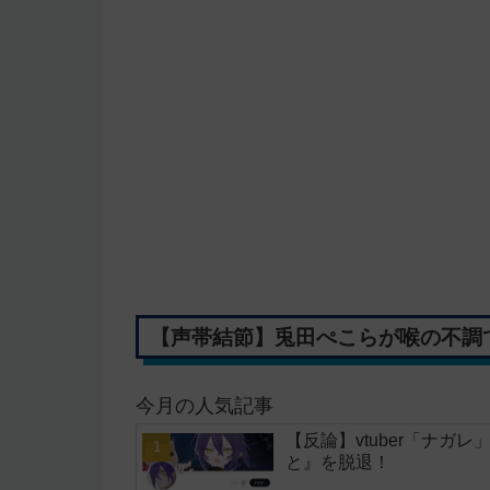
【声帯結節】兎田ぺこらが喉の不調で
今月の人気記事
【反論】vtuber「ナ
と』を脱退！