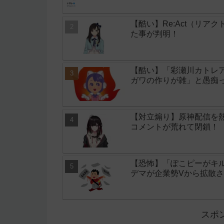
【酷い】Re:Act（リア
た事が判明！
【酷い】「彩瀬川カトレア
ガワの作りが雑」と愚痴
【対立煽り】原神配信を
コメントが荒れて閉鎖！
【恐怖】「ぽこピーがキ
デマが企業勢Vから拡散
スポ