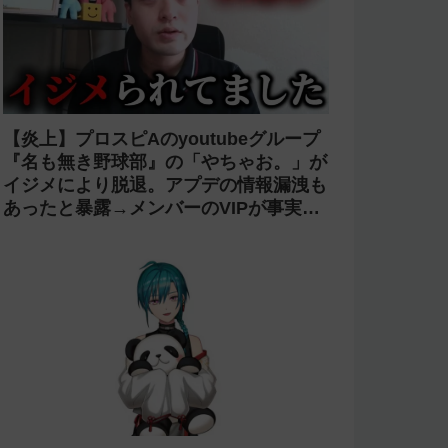
【炎上】プロスピAのyoutubeグループ
『名も無き野球部』の「やちゃお。」が
イジメにより脱退。アプデの情報漏洩も
あったと暴露→メンバーのVIPが事実無
根だと否定