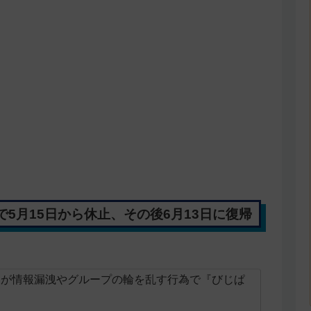
5月15日から休止、その後6月13日に復帰
ガレ」が情報漏洩やグループの輪を乱す行為で『びじぱ