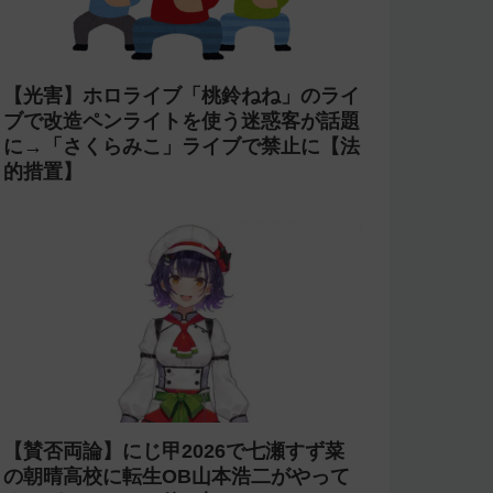
【光害】ホロライブ「桃鈴ねね」のライ
ブで改造ペンライトを使う迷惑客が話題
に→「さくらみこ」ライブで禁止に【法
的措置】
【賛否両論】にじ甲2026で七瀬すず菜
の朝晴高校に転生OB山本浩二がやって