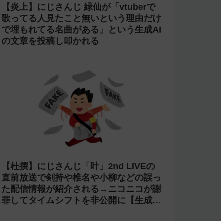
【炎上】にじさんじ 緑仙が「vtuberで
歌ってる人見たこと無いという理由だけ
で埋もれてる名曲がある」という生成AI
の文章を投稿し叩かれる
【杜撰】にじさんじ「叶」2nd LIVEの
直前放送で剣持や椎名や小柳などの誤っ
た配信情報が紹介される→ニコニコが謝
罪してタイムシフトを非公開に【生成
AI?】