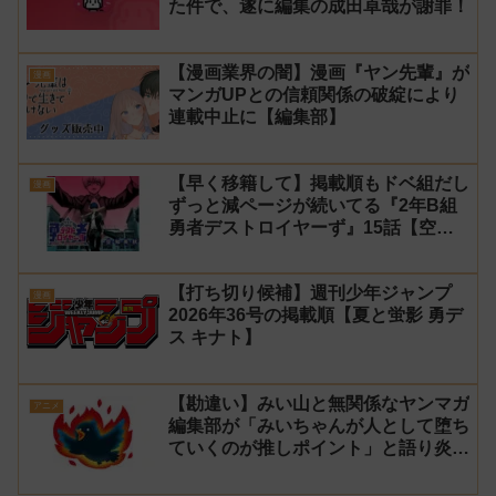
た件で、遂に編集の成田卓哉が謝罪！
【漫画業界の闇】漫画『ヤン先輩』が
漫画
マンガUPとの信頼関係の破綻により
連載中止に【編集部】
【早く移籍して】掲載順もドベ組だし
漫画
ずっと減ページが続いてる『2年B組
勇者デストロイヤーず』15話【空
知】
【打ち切り候補】週刊少年ジャンプ
漫画
2026年36号の掲載順【夏と蛍影 勇デ
ス キナト】
【勘違い】みい山と無関係なヤンマガ
アニメ
編集部が「みいちゃんが人として堕ち
ていくのが推しポイント」と語り炎上
し動画を非公開に【マガポケ シリウ
ス】