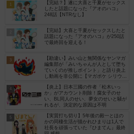
【完結？】遂に大喜と千夏がセックス
したと話題になった『アオのハコ』
248話【NTRなし】
【完結】大喜と千夏がセックスしたと
話題になった『アオのハコ』が250話
で最終回を迎える！
【勘違い】みい山と無関係なヤンマガ
編集部が「みいちゃんが人として堕ち
ていくのが推しポイント」と語り炎上
し動画を非公開に【マガポケ シリウ
ス】
【炎上】日本三國の作者「松木いっ
か」がアカウント削除！腐女子のせ
い、BL同人のせい、夢女のせいと騒が
れるが、決定的な原因は不明
【実質打ち切り】5年後の殿一とほの
かの同棲生活が描かれひまりは1人で
社長を頑張っていた『ひまてん』最終
回 感想