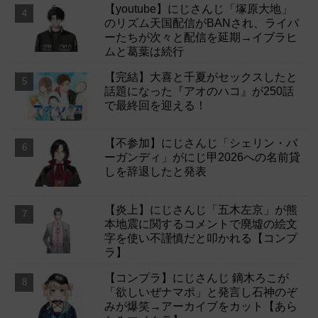
【youtube】にじさんじ「塚原大地」
のリズム天国配信がBANされ、ライバ
ーたちが次々と配信を延期→イブラヒ
ムと葛葉は続行
【完結】大喜と千夏がセックスしたと
話題になった『アオのハコ』が250話
で最終回を迎える！
【不参加】にじさんじ「シェリン・バ
ーガンディ」がにじ甲2026への名前貸
しを辞退したと発表
【炎上】にじさんじ「五木左京」が熊
本地震に関するコメントで廃墟の絵文
字を使い不謹慎だと叩かれる【コンプ
ラ】
【コンプラ】にじさんじ 鏑木ろこが
「欲しいぜナマポ」と発言し石神のぞ
みが爆笑→アーカイブをカット【あら