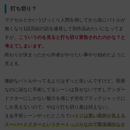
打ち切り？
マクセルとかいうびっくり人間を倒してから急にバトルが
無くなり1話完結の話を連発して別作品みたいになってま
すが、
こういうのを見ると打ち切り宣告されたのかな？と
考えてしまいます。
終わりが決まったから作者がやりたい事やり始めたように
見える。
微妙なバトルやってるよりはずっと良いんですけど、医療
なのに頑なに手術してるシーンは見せないですしアンダー
ドクターにしかない魅力を感じず劣化ブラックジャックに
しか見えないので、やはり打ち切り臭は拭えない。
まあ手術シーンやったところで
ハイジは悪い箇所が見える
スーパードクターというチートっぷりなので緊張感出なさ