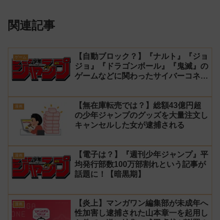
関連記事
【自動ブロック？】『ナルト』『ジョ
ゲーム
ジョ』『ドラゴンボール』『鬼滅』の
ゲームなどに関わったサイバーコネク
トツーの松山洋が少年ジャンプ公式に
ブロックされてしまう
【無在庫転売では？】総額43億円超
漫画
の少年ジャンプのグッズを大量注文し
キャンセルした女が逮捕される
【電子は？】『週刊少年ジャンプ』平
漫画
均発行部数100万部割れという記事が
話題に！【暗黒期】
【炎上】マンガワン編集部が未成年へ
漫画
性加害し逮捕された山本章一を起用し