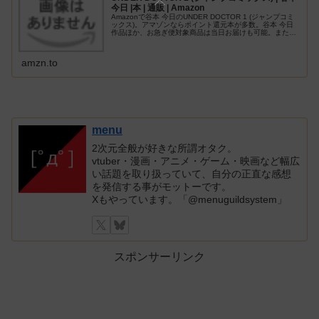
今日 |本 | 通販 | Amazon
Amazonで谷本 今日のUNDER DOCTOR 1 (ジャンプコミ
ックス)。アマゾンならポイント還元本が多数。谷本 今日
作品ほか、お急ぎ便対象商品は当日お届けも可能。また
UNDER DOCTOR 1 (ジャンプコミックス)もアマゾン配
送…
amzn.to
menu
2次元全般が好きな所謂オタク。
vtuber・漫画・アニメ・ゲーム・映画など幅広
い話題を取り扱っていて、自分の正直な感想
を発信する事がモットーです。
Xもやっています。「@menuguildsystem」
スポンサーリンク