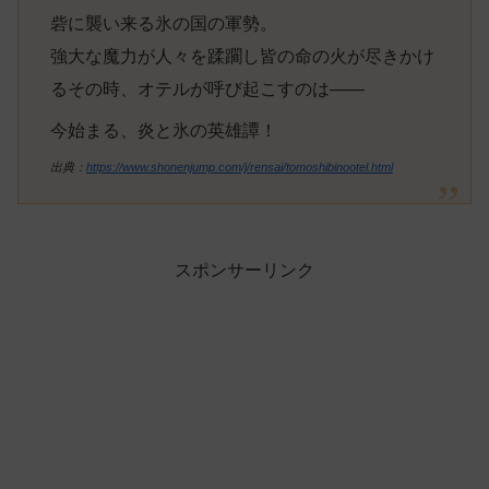
砦に襲い来る氷の国の軍勢。
強大な魔力が人々を蹂躙し皆の命の火が尽きかけ
るその時、オテルが呼び起こすのは――
今始まる、炎と氷の英雄譚！
出典：
https://www.shonenjump.com/j/rensai/tomoshibinootel.html
スポンサーリンク