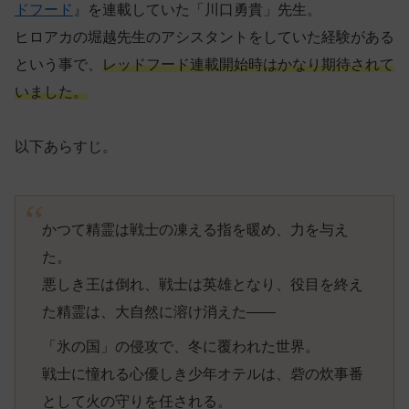
ドフード
』を連載していた「川口勇貴」先生。
ヒロアカの堀越先生のアシスタントをしていた経験がある
という事で、
レッドフード連載開始時はかなり期待されて
いました。
以下あらすじ。
かつて精霊は戦士の凍える指を暖め、力を与え
た。
悪しき王は倒れ、戦士は英雄となり、役目を終え
た精霊は、大自然に溶け消えた――
「氷の国」の侵攻で、冬に覆われた世界。
戦士に憧れる心優しき少年オテルは、砦の炊事番
として火の守りを任される。