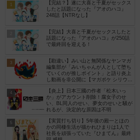
【完結？】遂に大喜と千夏がセックス
したと話題になった『アオのハコ』
248話【NTRなし】
【完結】大喜と千夏がセックスしたと
話題になった『アオのハコ』が250話
で最終回を迎える！
【勘違い】みい山と無関係なヤンマガ
編集部が「みいちゃんが人として堕ち
ていくのが推しポイント」と語り炎上
し動画を非公開に【マガポケ シリウ
ス】
【炎上】日本三國の作者「松木いっ
か」がアカウント削除！腐女子のせ
い、BL同人のせい、夢女のせいと騒が
れるが、決定的な原因は不明
【実質打ち切り】5年後の殿一とほの
かの同棲生活が描かれひまりは1人で
社長を頑張っていた『ひまてん』最終
回 感想