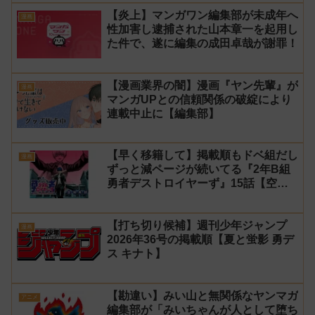
【炎上】マンガワン編集部が未成年へ
漫画
性加害し逮捕された山本章一を起用し
た件で、遂に編集の成田卓哉が謝罪！
【漫画業界の闇】漫画『ヤン先輩』が
漫画
マンガUPとの信頼関係の破綻により
連載中止に【編集部】
【早く移籍して】掲載順もドベ組だし
漫画
ずっと減ページが続いてる『2年B組
勇者デストロイヤーず』15話【空
知】
【打ち切り候補】週刊少年ジャンプ
漫画
2026年36号の掲載順【夏と蛍影 勇デ
ス キナト】
【勘違い】みい山と無関係なヤンマガ
アニメ
編集部が「みいちゃんが人として堕ち