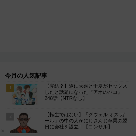
今月の人気記事
【完結？】遂に大喜と千夏がセックス
したと話題になった『アオのハコ』
248話【NTRなし】
【転生ではない】「グウェル オス ガ
ール」の中の人がにじさんじ卒業の翌
日に会社を設立！【コンサル】