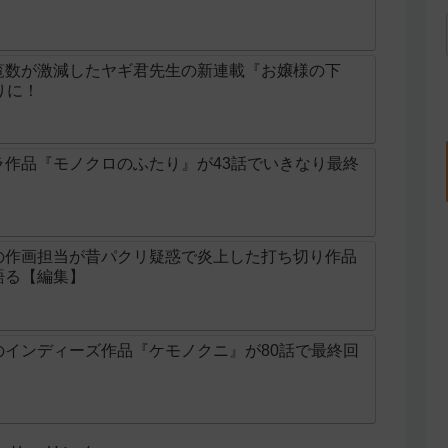
覧数が激減したヤギ君先生の新連載『お嬢様の下
りに！
ラ作品『モノクロのふたり』が43話でいきなり最終
の作画担当が昔パクリ疑惑で炎上した打ち切り作品
語る【編集】
のインディーズ作品『ケモノクニ』が80話で最終回