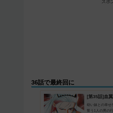
スポ
36話で最終回に
[第35話]血
幼い妹との幸せ
誓う1人の男の