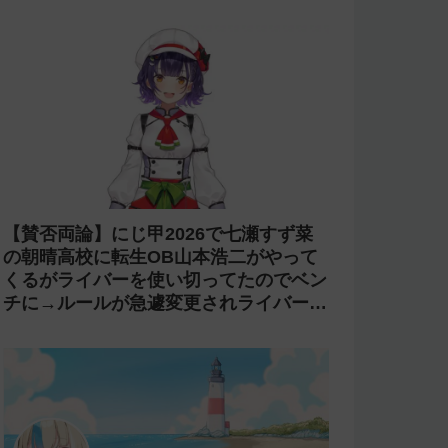
【賛否両論】にじ甲2026で七瀬すず菜
の朝晴高校に転生OB山本浩二がやって
くるがライバーを使い切ってたのでベン
チに→ルールが急遽変更されライバーの
転生が可能に