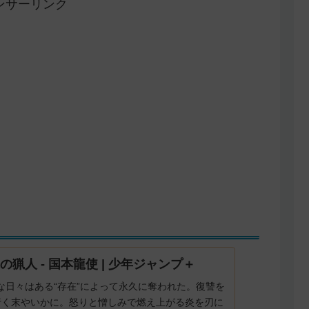
ンサーリンク
翼の猟人 - 国本龍使 | 少年ジャンプ＋
な日々はある“存在”によって永久に奪われた。復讐を
行く末やいかに。怒りと憎しみで燃え上がる炎を刃に