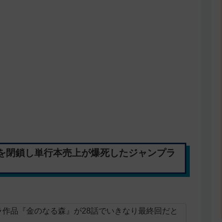
を閉鎖し単行本売上が爆死したジャンプラ
ラ作品『金のなる森』が28話でいきなり最終回だと