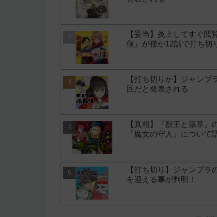
【妥当】炎上してすぐ閲
僕』が僅か12話で打ち切
【打ち切りか】ジャンプ
回だと発表される
【真相】『獣王と薬草』
『魔女の守人』について
【打ち切り】ジャンプラ
を迎える事が判明！