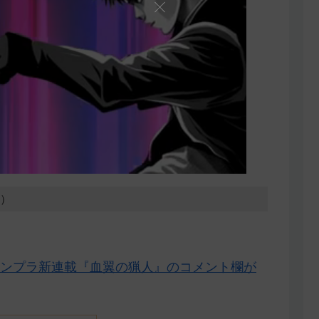
4）
ンプラ新連載『血翼の猟人』のコメント欄が