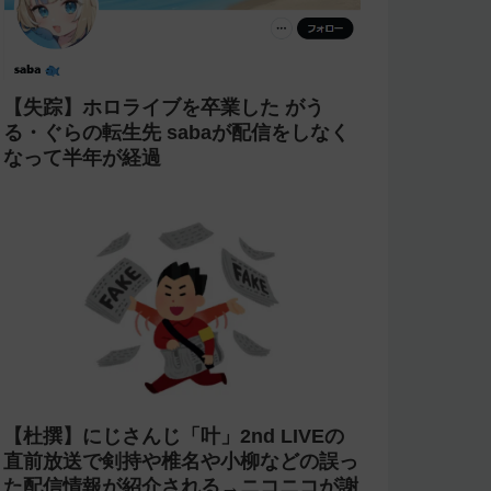
【失踪】ホロライブを卒業した がう
る・ぐらの転生先 sabaが配信をしなく
なって半年が経過
【杜撰】にじさんじ「叶」2nd LIVEの
直前放送で剣持や椎名や小柳などの誤っ
た配信情報が紹介される→ニコニコが謝