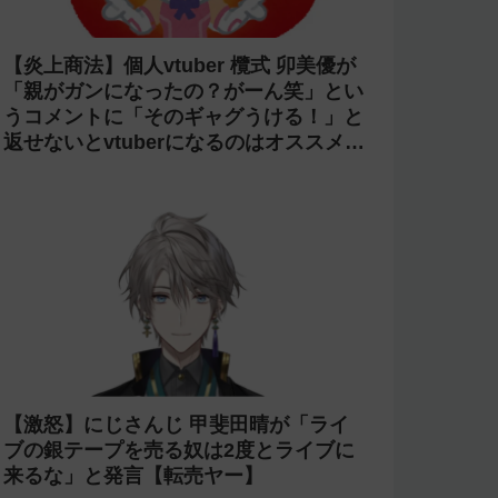
【炎上商法】個人vtuber 欖式 卯美優が
「親がガンになったの？がーん笑」とい
うコメントに「そのギャグうける！」と
返せないとvtuberになるのはオススメし
ないと投稿し叩かれる
【激怒】にじさんじ 甲斐田晴が「ライ
ブの銀テープを売る奴は2度とライブに
来るな」と発言【転売ヤー】