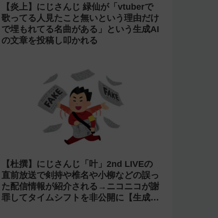
【炎上】にじさんじ 緑仙が「vtuberで
歌ってる人見たこと無いという理由だけ
で埋もれてる名曲がある」という生成AI
の文章を投稿し叩かれる
【杜撰】にじさんじ「叶」2nd LIVEの
直前放送で剣持や椎名や小柳などの誤っ
た配信情報が紹介される→ニコニコが謝
罪してタイムシフトを非公開に【生成
AI?】