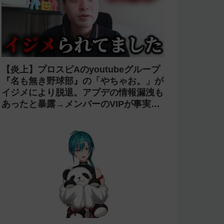
【炎上】プロスピAのyoutubeグループ
『名も無き野球部』の「やちゃお。」が
イジメにより脱退。アプデの情報漏洩も
あったと暴露→メンバーのVIPが事実無
根だと否定