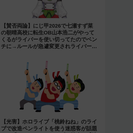
【賛否両論】にじ甲2026で七瀬すず菜
の朝晴高校に転生OB山本浩二がやって
くるがライバーを使い切ってたのでベン
チに→ルールが急遽変更されライバーの
転生が可能に
【光害】ホロライブ「桃鈴ねね」のライ
ブで改造ペンライトを使う迷惑客が話題