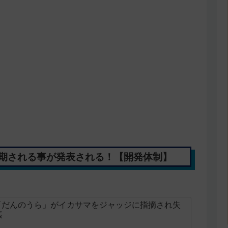
延期される事が発表される！【開発体制】
er「だんのうら」がイカサマをジャッジに指摘され失
張