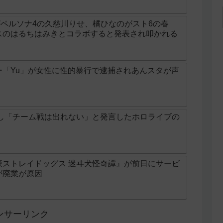
ラがペルソナ4の久慈川りせ、橘ひなのがスト6の春
スのはるちはみきとコラボすると発表され叩かれる
ー「Yu」が女性に性的暴行で逮捕されあんスタが声
敗し「チーム戦は出れない」と発言したホロライブの
豪ストレイドッグス 迷ヰ犬怪奇譚』が前日にサービ
が廃業が原因
ンサーリンク