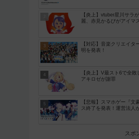
【炎上】vtuber星川サ
麗、赤見かるびがアイマ
【対応】音楽クリエイタ
明を発表！
【炎上】V最スト6で全
アキロゼが謝罪
【悲報】スマホゲー『文
ス終了を発表！運営法人
スポ