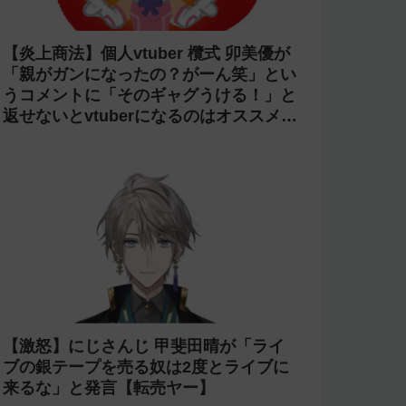
【炎上商法】個人vtuber 欖式 卯美優が
「親がガンになったの？がーん笑」とい
うコメントに「そのギャグうける！」と
返せないとvtuberになるのはオススメし
ないと投稿し叩かれる
【激怒】にじさんじ 甲斐田晴が「ライ
ブの銀テープを売る奴は2度とライブに
来るな」と発言【転売ヤー】