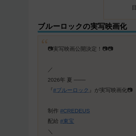
ブルーロックの実写映画化
📷実写映画公開決定！📷️📷
／
2026年 夏 ───
『
#ブルーロック
』が実写映画化📷️
制作
#CREDEUS
配給
#東宝
＼