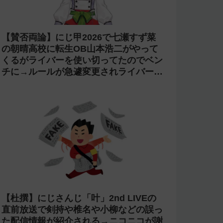
【賛否両論】にじ甲2026で七瀬すず菜
の朝晴高校に転生OB山本浩二がやって
くるがライバーを使い切ってたのでベン
チに→ルールが急遽変更されライバーの
転生が可能に
【杜撰】にじさんじ「叶」2nd LIVEの
直前放送で剣持や椎名や小柳などの誤っ
た配信情報が紹介される→ニコニコが謝