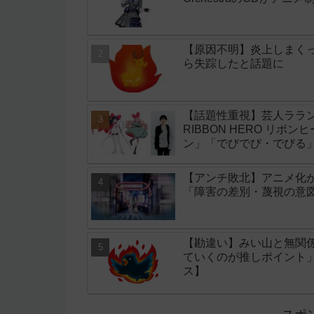
【原因不明】炎上しまく
ら失踪したと話題に
【話題性重視】芸人ララン
RIBBON HERO リボ
ン」「でびでび・でびる
【アンチ敗北】アニメ化
「障害の差別・蔑視の意
【勘違い】みい山と無関
ていくのが推しポイント
ス】