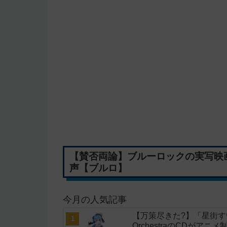
【賛否両論】ブルーロックの実写映
声【ブルロ】
今月の人気記事
【万策尽きた?】「星街すいせい」
OrchestraのCDがア