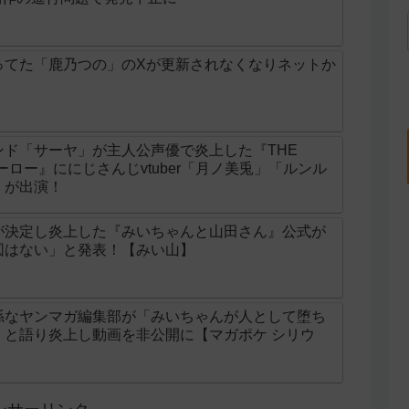
ってた「鹿乃つの」のXが更新されなくなりネットか
ド「サーヤ」が主人公声優で炎上した『THE
ンヒーロー』ににじさんじvtuber「月ノ美兎」「ルンル
」が出演！
が決定し炎上した『みいちゃんと山田さん』公式が
図はない」と発表！【みい山】
係なヤンマガ編集部が「みいちゃんが人として堕ち
」と語り炎上し動画を非公開に【マガポケ シリウ