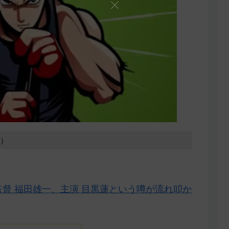
8）
督 福田雄一、主演 目黒蓮という噂が流れ叩か