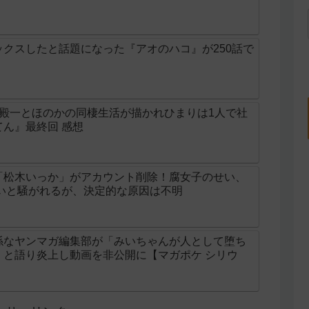
クスしたと話題になった『アオのハコ』が250話で
の殿一とほのかの同棲生活が描かれひまりは1人で社
ん』最終回 感想
「松木いっか」がアカウント削除！腐女子のせい、
せいと騒がれるが、決定的な原因は不明
係なヤンマガ編集部が「みいちゃんが人として堕ち
」と語り炎上し動画を非公開に【マガポケ シリウ