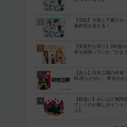
【完結】大喜と千夏がセッ
最終回を迎える！
【実質打ち切り】5年後
長を頑張っていた『ひまて
【炎上】日本三國の作者
BL同人のせい、夢女の
【勘違い】みい山と無関
ていくのが推しポイント
ス】