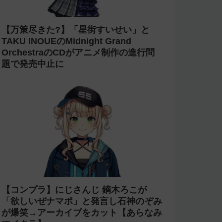
【炎上】にじさんじ 緑仙が「vtuberで
歌ってる人見たこと無いという理由だけ
で埋もれてる名曲がある」という生成AI
の文章を投稿し叩かれる
【杜撰】にじさんじ「叶」2nd LIVEの
直前放送で剣持や椎名や小柳などの誤っ
た配信情報が紹介される→ニコニコが謝
罪してタイムシフトを非公開に【生成
AI?】