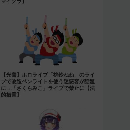
【万策尽きた?】「星街すいせい」と
TAKU INOUEのMidnight Grand
OrchestraのCDがアニメ制作の進行問
題で発売中止に