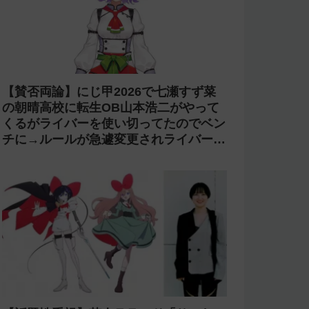
【コンプラ】にじさんじ 鏑木ろこが
「欲しいぜナマポ」と発言し石神のぞみ
が爆笑→アーカイブをカット【あらなみ
マイクラ】
【光害】ホロライブ「桃鈴ねね」のライ
ブで改造ペンライトを使う迷惑客が話題