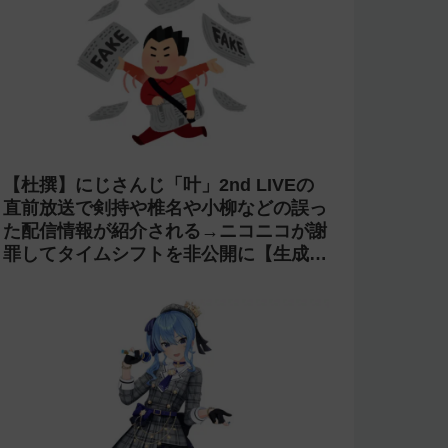
【炎上】プロスピAのyoutubeグループ
『名も無き野球部』の「やちゃお。」が
イジメにより脱退。アプデの情報漏洩も
あったと暴露→メンバーのVIPが事実無
根だと否定