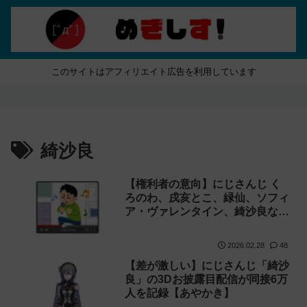
このサイトはアフィリエイト広告を利用しています
綺沙良
【権利者の意向】にじさんじ く
ろのわ、戌亥とこ、緑仙、ソフィ
ア・ヴァレンタイン、綺沙良など
の歌ってみたが一斉に非公開に！
【ちゃんみな】
2026.02.28
48
【差が激しい】にじさんじ「綺沙
良」の3Dお披露目配信が同接6万
人を記録【あやかき】