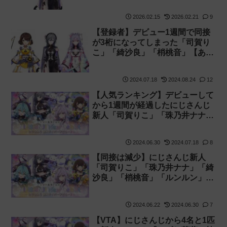
2026.02.15
2026.02.21
9
【登録者】デビュー1週間で同接
が3桁になってしまった「司賀り
こ」「綺沙良」「梢桃音」【あや
かき】
2024.07.18
2024.08.24
12
【人気ランキング】デビューして
から1週間が経過したにじさんじ
新人「司賀りこ」「珠乃井ナナ」
「綺沙良」「梢桃音」「ルンル
ン」の登録者・同接・再生数を比
2024.06.30
2024.07.18
8
較してみた【あやかき】
【同接は減少】にじさんじ新人
「司賀りこ」「珠乃井ナナ」「綺
沙良」「梢桃音」「ルンルン」の
初配信を見た感想【あやかき】
2024.06.22
2024.06.30
7
【VTA】にじさんじから4名と1匹