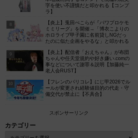
字を使い不謹慎だと叩かれる【コンプ
ラ】
【炎上】兎田ぺこらが『パワプロケモ
ミミリーグ』を開催→「博衣こよりの
ホロライブ甲子園に名前貸しNGだっ
たのに似た企画をやるな」と叩かれる
【炎上】配信者「おえちゃん」が布団
ちゃんや任天堂規約や好き嫌い.comの
事などについて謝罪＆説明【加藤純一
老人会RUST】
【フレンのパリコレ】にじ甲2026でル
ールが変更され経験値目的の代走・守
備交代が禁止に【不具合】
スポンサーリンク
カテゴリー