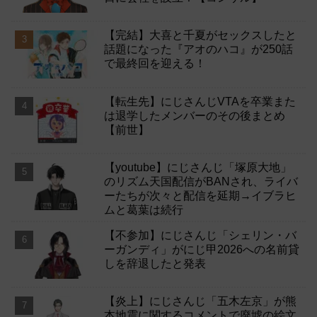
【完結】大喜と千夏がセックスしたと
話題になった『アオのハコ』が250話
で最終回を迎える！
【転生先】にじさんじVTAを卒業また
は退学したメンバーのその後まとめ
【前世】
【youtube】にじさんじ「塚原大地」
のリズム天国配信がBANされ、ライバ
ーたちが次々と配信を延期→イブラヒ
ムと葛葉は続行
【不参加】にじさんじ「シェリン・バ
ーガンディ」がにじ甲2026への名前貸
しを辞退したと発表
【炎上】にじさんじ「五木左京」が熊
本地震に関するコメントで廃墟の絵文