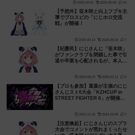
2025.04.02
2025.05.03
14
【予想外】笹木咲と白上フブキ主
導でプロスピの「にじホロ交流
戦」が開催！
2025.03.13
2025.05.03
7
【杞憂民】にじさんじ「笹木咲」
がファンクラブを閉鎖した事で引
退や卒業を心配されるが、本人が
否定
2024.08.23
2025.03.12
0
【プロも参加】葛葉が主催のにじ
さんじスト6大会「KZHCUP in
STREET FIGHTER 6」が開催決
定！
2023.11.16
2024.10.06
7
【注意喚起】にじさんじのスプラ
大会でコメントが荒れまくったせ