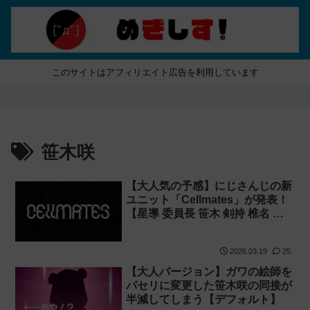
このサイトはアフィリエイト広告を利用しています
笹木咲
【大人気の予感】にじさんじの新
ユニット「Cellmates」が発表！
【星導 委員長 笹木 剣持 椎名 葛
葉】
2026.03.19
25
【大人バージョン】ガワの絵師を
パセリに変更した笹木咲の同接が
半減してしまう【デフォルト】