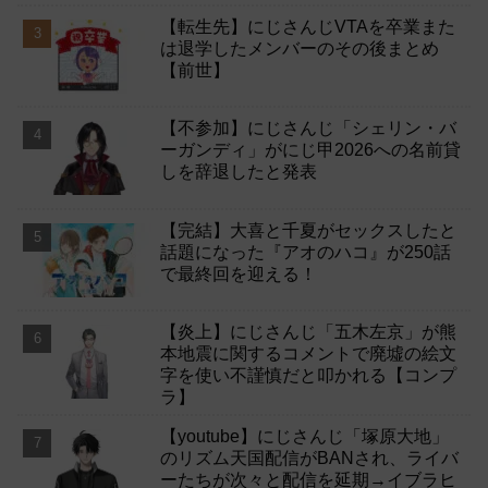
【転生先】にじさんじVTAを卒業また
は退学したメンバーのその後まとめ
【前世】
【不参加】にじさんじ「シェリン・バ
ーガンディ」がにじ甲2026への名前貸
しを辞退したと発表
【完結】大喜と千夏がセックスしたと
話題になった『アオのハコ』が250話
で最終回を迎える！
【炎上】にじさんじ「五木左京」が熊
本地震に関するコメントで廃墟の絵文
字を使い不謹慎だと叩かれる【コンプ
ラ】
【youtube】にじさんじ「塚原大地」
のリズム天国配信がBANされ、ライバ
ーたちが次々と配信を延期→イブラヒ