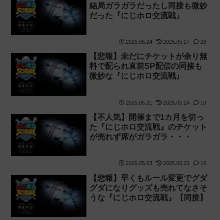
結局ガラガラだったし同接も微妙
だった『にじホロ交流戦』
2025.05.24
2025.05.27
26
【悲報】未だにチケットが余り無
料で配られ直前SP配信の同接も
微妙な『にじホロ交流戦』
2025.05.21
2025.05.24
10
【不人気】開催まで1カ月を切っ
た『にじホロ交流戦』のチケット
が売れず席がガラガラ・・・
2025.05.03
2025.05.21
16
【悲報】早くもルール変更でグダ
グダになりグッズも売れてなさそ
うな『にじホロ交流戦』【同接】