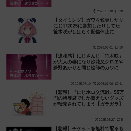
2025.10.18
18
【タイミング】ガワを変更したり
にじ甲2025に参加したりしてた
笹木咲がしばらく配信休止に
2025.08.01
10
【違和感】にじさんじ「笹木咲」
が大人の姿になり沙花叉クロヱや
夢野あかりと同じ絵師のガワに！
【パセリ】
2025.07.19
2026.07.06
41
【悲報】『にじホロ交流戦』55万
円の特等席でしか貰えないグッズ
が転売されてしまう【ガラガラ】
2025.05.27
5
【悲報】チケットを無料で配るも