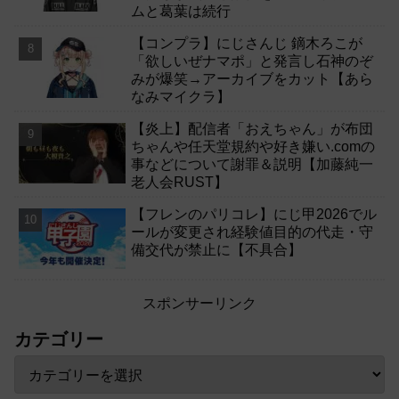
ムと葛葉は続行
【コンプラ】にじさんじ 鏑木ろこが
「欲しいぜナマポ」と発言し石神のぞ
みが爆笑→アーカイブをカット【あら
なみマイクラ】
【炎上】配信者「おえちゃん」が布団
ちゃんや任天堂規約や好き嫌い.comの
事などについて謝罪＆説明【加藤純一
老人会RUST】
【フレンのパリコレ】にじ甲2026でル
ールが変更され経験値目的の代走・守
備交代が禁止に【不具合】
スポンサーリンク
カテゴリー