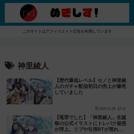
このサイトはアフィリエイト広告を利用しています
神里綾人
【歴代最低レベル】セノと神里綾
人のガチャ配信初日の売上が爆死
していました
2023.11.29
11
【冤罪でした】「神里綾人」生誕
祭の公式イラストにトレパク疑惑
が浮上。リプや引用RTが荒れて