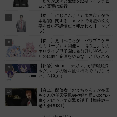
ーたちが次々と配信を延期→イブラヒ
ムと葛葉は続行
【炎上】にじさんじ「五木左京」が熊
本地震に関するコメントで廃墟の絵文
字を使い不謹慎だと叩かれる【コンプ
ラ】
【炎上】兎田ぺこらが『パワプロケモ
ミミリーグ』を開催→「博衣こよりの
ホロライブ甲子園に名前貸しNGだっ
たのに似た企画をやるな」と叩かれる
【反論】vtuber「ナガレ」が情報漏洩
やグループの輪を乱す行為で『びじぱ
と』を脱退！
【炎上】配信者「おえちゃん」が布団
ちゃんや任天堂規約や好き嫌い.comの
事などについて謝罪＆説明【加藤純一
老人会RUST】
スポンサーリンク