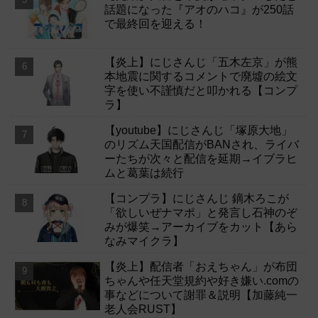
話題になった『アオのハコ』が250話
で最終回を迎える！
【炎上】にじさんじ「五木左京」が熊
本地震に関するコメントで廃墟の絵文
字を使い不謹慎だと叩かれる【コンプ
ラ】
【youtube】にじさんじ「塚原大地」
のリズム天国配信がBANされ、ライバ
ーたちが次々と配信を延期→イブラヒ
ムと葛葉は続行
【コンプラ】にじさんじ 鏑木ろこが
「欲しいぜナマポ」と発言し石神のぞ
みが爆笑→アーカイブをカット【あら
なみマイクラ】
【炎上】配信者「おえちゃん」が布団
ちゃんや任天堂規約や好き嫌い.comの
事などについて謝罪＆説明【加藤純一
老人会RUST】