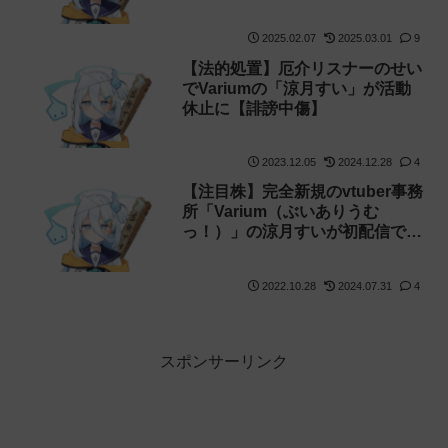
2025.02.07
2025.03.01
9
【法的処置】厄介リスナーのせい
でVariumの「涼月すい」が活動
休止に【誹謗中傷】
2023.12.05
2024.12.28
4
【注目株】完全新規のvtuber事務
所「Varium（ぶいありうむ
っ！）」の涼月すいが初配信で同
接1600超えを記録！【ラプラ
ス・ダークネス】
2022.10.28
2024.07.31
4
スポンサーリンク