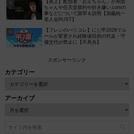
【炎上】配信者「おえちゃん」が布団
ちゃんや任天堂規約や好き嫌い.comの
事などについて謝罪＆説明【加藤純一
老人会RUST】
【フレンのパリコレ】にじ甲2026でル
ールが変更され経験値目的の代走・守
備交代が禁止に【不具合】
スポンサーリンク
カテゴリー
アーカイブ