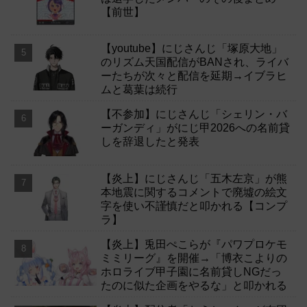
【前世】
【youtube】にじさんじ「塚原大地」
のリズム天国配信がBANされ、ライバ
ーたちが次々と配信を延期→イブラヒ
ムと葛葉は続行
【不参加】にじさんじ「シェリン・バ
ーガンディ」がにじ甲2026への名前貸
しを辞退したと発表
【炎上】にじさんじ「五木左京」が熊
本地震に関するコメントで廃墟の絵文
字を使い不謹慎だと叩かれる【コンプ
ラ】
【炎上】兎田ぺこらが『パワプロケモ
ミミリーグ』を開催→「博衣こよりの
ホロライブ甲子園に名前貸しNGだっ
たのに似た企画をやるな」と叩かれる