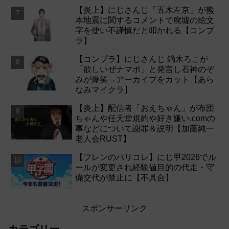
【炎上】にじさんじ「五木左京」が熊
本地震に関するコメントで廃墟の絵文
字を使い不謹慎だと叩かれる【コンプ
ラ】
【コンプラ】にじさんじ 鏑木ろこが
「欲しいぜナマポ」と発言し石神のぞ
みが爆笑→アーカイブをカット【あら
なみマイクラ】
【炎上】配信者「おえちゃん」が布団
ちゃんや任天堂規約や好き嫌い.comの
事などについて謝罪＆説明【加藤純一
老人会RUST】
【フレンのパリコレ】にじ甲2026でル
ールが変更され経験値目的の代走・守
備交代が禁止に【不具合】
スポンサーリンク
カテゴリー