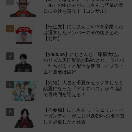
ール」の中の人がにじさんじ卒業の翌
日に会社を設立！【コンサル】
【転生先】にじさんじVTAを卒業また
は退学したメンバーのその後まとめ
【前世】
【youtube】にじさんじ「塚原大地」
のリズム天国配信がBANされ、ライバ
ーたちが次々と配信を延期→イブラヒ
ムと葛葉は続行
【完結】大喜と千夏がセックスしたと
話題になった『アオのハコ』が250話
で最終回を迎える！
【不参加】にじさんじ「シェリン・バ
ーガンディ」がにじ甲2026への名前貸
しを辞退したと発表