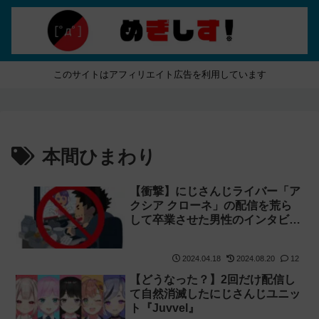
このサイトはアフィリエイト広告を利用しています
本間ひまわり
【衝撃】にじさんじライバー「ア
クシア クローネ」の配信を荒ら
して卒業させた男性のインタビュ
ー記事が公開されていました【母
親ヅラ・化け物】
2024.04.18
2024.08.20
12
【どうなった？】2回だけ配信し
て自然消滅したにじさんじユニッ
ト『Juvvel』