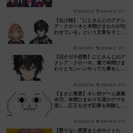
2024.03.28
2024.06.22
3
【化け物】「にじさんじのアクシ
ア・クローネと本間ひまわりが匂
わせている」という文章をそこら
中にコメントして荒らすスパムが
不愉快
2022.08.07
2023.08.12
7
【厄介ガチ恋勢】にじさんじのア
クシア・クローネ、裏で本間ひま
わりとモンハンやってた事をしつ
こくスパチャで指摘するリスナー
が居たのでブチギレ！
2022.07.05
2022.08.07
9
【まさに害悪】オレ的ゲーム速報
＠刃、本間ひまわり引退のデマを
流し、訂正もせず記事を削除して
逃亡
2022.01.12
2026.04.29
9
【懲りない悪質まとめサイトた