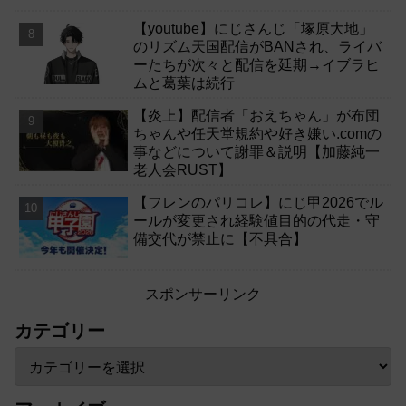
【youtube】にじさんじ「塚原大地」
のリズム天国配信がBANされ、ライバ
ーたちが次々と配信を延期→イブラヒ
ムと葛葉は続行
【炎上】配信者「おえちゃん」が布団
ちゃんや任天堂規約や好き嫌い.comの
事などについて謝罪＆説明【加藤純一
老人会RUST】
【フレンのパリコレ】にじ甲2026でル
ールが変更され経験値目的の代走・守
備交代が禁止に【不具合】
スポンサーリンク
カテゴリー