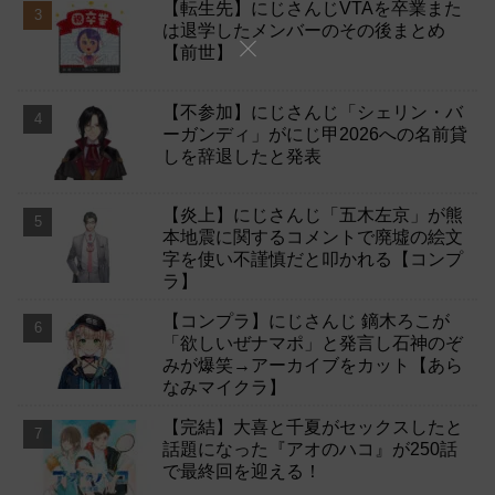
【転生先】にじさんじVTAを卒業また
は退学したメンバーのその後まとめ
【前世】
【不参加】にじさんじ「シェリン・バ
ーガンディ」がにじ甲2026への名前貸
しを辞退したと発表
【炎上】にじさんじ「五木左京」が熊
本地震に関するコメントで廃墟の絵文
字を使い不謹慎だと叩かれる【コンプ
ラ】
【コンプラ】にじさんじ 鏑木ろこが
「欲しいぜナマポ」と発言し石神のぞ
みが爆笑→アーカイブをカット【あら
なみマイクラ】
【完結】大喜と千夏がセックスしたと
話題になった『アオのハコ』が250話
で最終回を迎える！