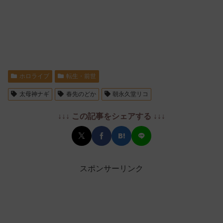
ホロライブ
転生・前世
太母神ナギ
春先のどか
朝永久堂リコ
↓↓↓ この記事をシェアする ↓↓↓
スポンサーリンク