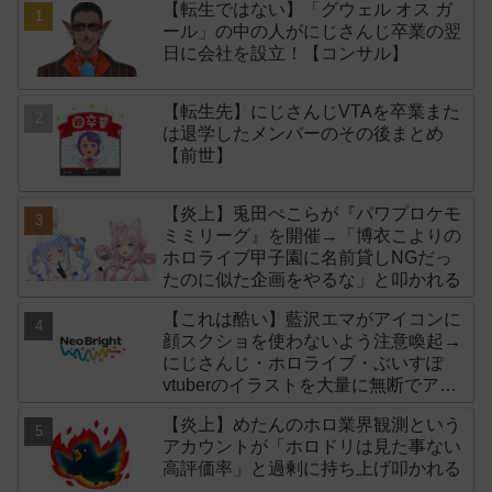
【転生ではない】「グウェル オス ガ
ール」の中の人がにじさんじ卒業の翌
日に会社を設立！【コンサル】
【転生先】にじさんじVTAを卒業また
は退学したメンバーのその後まとめ
【前世】
【炎上】兎田ぺこらが『パワプロケモ
ミミリーグ』を開催→「博衣こよりの
ホロライブ甲子園に名前貸しNGだっ
たのに似た企画をやるな」と叩かれる
【これは酷い】藍沢エマがアイコンに
顔スクショを使わないよう注意喚起→
にじさんじ・ホロライブ・ぶいすぽ
vtuberのイラストを大量に無断でアイ
コンに使用したライバー事務所
【炎上】めたんのホロ業界観測という
「NeoBright（ネオブライト）」が謝
アカウントが「ホロドリは見た事ない
罪！
高評価率」と過剰に持ち上げ叩かれる