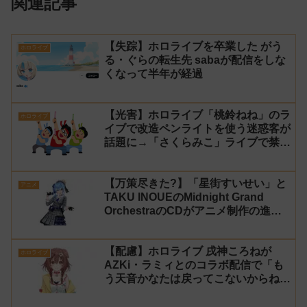
関連記事
【失踪】ホロライブを卒業した がう
ホロライブ
る・ぐらの転生先 sabaが配信をしな
くなって半年が経過
【光害】ホロライブ「桃鈴ねね」のラ
ホロライブ
イブで改造ペンライトを使う迷惑客が
話題に→「さくらみこ」ライブで禁止
に【法的措置】
【万策尽きた?】「星街すいせい」と
アニメ
TAKU INOUEのMidnight Grand
OrchestraのCDがアニメ制作の進行
問題で発売中止に
【配慮】ホロライブ 戌神ころねが
ホロライブ
AZKi・ラミィとのコラボ配信で「も
う天音かなたは戻ってこないからね」
と発言した事について謝罪