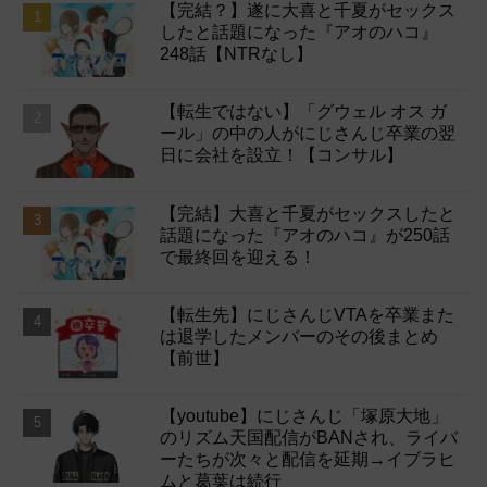
【完結？】遂に大喜と千夏がセックス
したと話題になった『アオのハコ』
248話【NTRなし】
【転生ではない】「グウェル オス ガ
ール」の中の人がにじさんじ卒業の翌
日に会社を設立！【コンサル】
【完結】大喜と千夏がセックスしたと
話題になった『アオのハコ』が250話
で最終回を迎える！
【転生先】にじさんじVTAを卒業また
は退学したメンバーのその後まとめ
【前世】
【youtube】にじさんじ「塚原大地」
のリズム天国配信がBANされ、ライバ
ーたちが次々と配信を延期→イブラヒ
ムと葛葉は続行