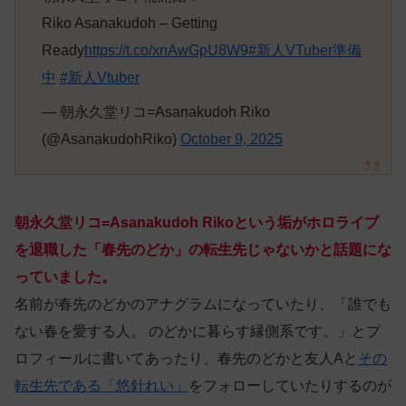
Riko Asanakudoh – Getting
Ready
https://t.co/xnAwGpU8W9
#新人VTuber準備
中
#新人Vtuber
— 朝永久堂リコ=Asanakudoh Riko
(@AsanakudohRiko)
October 9, 2025
朝永久堂リコ=Asanakudoh Rikoという垢がホロライブ
を退職した「春先のどか」の転生先じゃないかと話題にな
っていました。
名前が春先のどかのアナグラムになっていたり、「誰でも
ない春を愛する人。 のどかに暮らす縁側系です。」とプ
ロフィールに書いてあったり、春先のどかと友人Aと
その
転生先である「悠針れい」
をフォローしていたりするのが