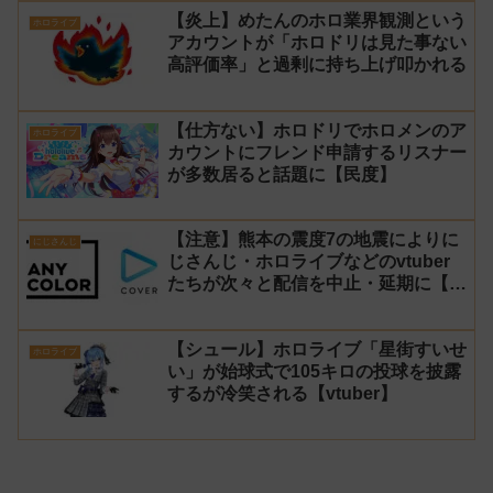
【炎上】めたんのホロ業界観測という
ホロライブ
アカウントが「ホロドリは見た事ない
高評価率」と過剰に持ち上げ叩かれる
【仕方ない】ホロドリでホロメンのア
ホロライブ
カウントにフレンド申請するリスナー
が多数居ると話題に【民度】
【注意】熊本の震度7の地震によりに
にじさんじ
じさんじ・ホロライブなどのvtuber
たちが次々と配信を中止・延期に【不
謹慎厨】
【シュール】ホロライブ「星街すいせ
ホロライブ
い」が始球式で105キロの投球を披露
するが冷笑される【vtuber】