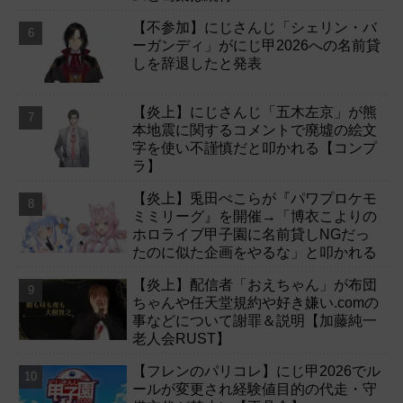
【不参加】にじさんじ「シェリン・バ
ーガンディ」がにじ甲2026への名前貸
しを辞退したと発表
【炎上】にじさんじ「五木左京」が熊
本地震に関するコメントで廃墟の絵文
字を使い不謹慎だと叩かれる【コンプ
ラ】
【炎上】兎田ぺこらが『パワプロケモ
ミミリーグ』を開催→「博衣こよりの
ホロライブ甲子園に名前貸しNGだっ
たのに似た企画をやるな」と叩かれる
【炎上】配信者「おえちゃん」が布団
ちゃんや任天堂規約や好き嫌い.comの
事などについて謝罪＆説明【加藤純一
老人会RUST】
【フレンのパリコレ】にじ甲2026でル
ールが変更され経験値目的の代走・守