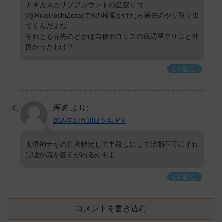
ナギカスのサブアカウントの星空リコ
(@RikoHoshiZora)でXの検索かけたら過去のやり取り出
てくんだよな
それとも春先のどかは自称ホロリスの底辺星空リコと仲
良かったわけ？
返信
匿名
より:
2025年10月18日 5:45 PM
太母神ナギの住所特定して半殺しにして活動不可にすれ
ば嘘か真か答えが出るかもよ
返信
コメントを書き込む