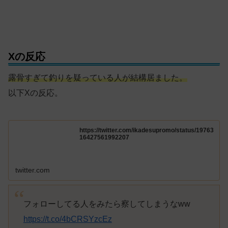
Xの反応
露骨すぎて
釣りを疑っている人が結構居ました。
以下Xの反応。
https://twitter.com/ikadesupromo/status/19763
16427561992207
twitter.com
フォローしてる人をみたら察してしまうなww
https://t.co/4bCRSYzcEz