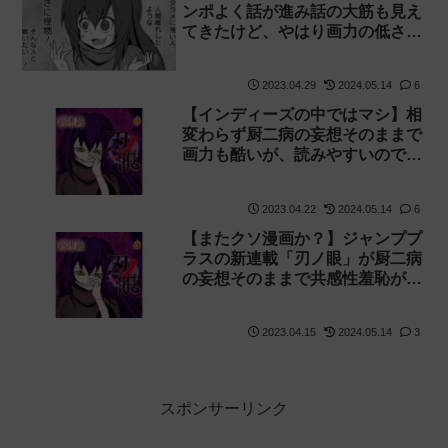
ンポよく話が進み話の大筋も見え
てきたけど、やはり画力の低さが
気になってしょうがない「刃ノ
眼」3話の感想
2023.04.29
2024.05.14
6
【インディーズの中ではマシ】相
変わらず厨二病の妄想そのままで
画力も酷いが、読みやすいので不
快感は無かった「刃ノ眼」2話の
感想【クソ漫画】
2023.04.22
2024.05.14
6
【またクソ漫画か？】ジャンププ
ラスの新連載「刃ノ眼」が厨二病
の妄想そのままで共感性羞恥がヤ
バい。そして何故かホロライブの
兎田ぺこらが宣伝していました。
2023.04.15
2024.05.14
3
【黒歴史】
スポンサーリンク