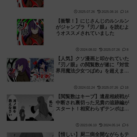
発表！
2025.07.26
2025.08.16
14
【衝撃！】にじさんじのルンルン
がジャンプラ『刃ノ眼』を読むよ
うオススメされていました
2024.08.02
2025.07.26
8
【人気】クソ漫画と叩かれていた
『刃ノ眼』の閲覧数が遂に『対世
界用魔法少女つばめ』を超えまし
た【PPPPPP】
2024.02.24
2025.07.26
18
【閲覧数はキープ】遺産相続戦が
中断され裏切った兄貴の追跡編が
スタート！相変わらずテンポは良
いけど作画の酷さはむしろ加速し
ているような気がする【刃ノ眼 9
2023.06.10
2024.05.14
6
話の感想】
【惜しい】厨二病全開ながらもテ