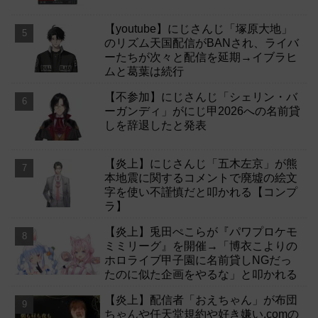
【youtube】にじさんじ「塚原大地」
のリズム天国配信がBANされ、ライバ
ーたちが次々と配信を延期→イブラヒ
ムと葛葉は続行
【不参加】にじさんじ「シェリン・バ
ーガンディ」がにじ甲2026への名前貸
しを辞退したと発表
【炎上】にじさんじ「五木左京」が熊
本地震に関するコメントで廃墟の絵文
字を使い不謹慎だと叩かれる【コンプ
ラ】
【炎上】兎田ぺこらが『パワプロケモ
ミミリーグ』を開催→「博衣こよりの
ホロライブ甲子園に名前貸しNGだっ
たのに似た企画をやるな」と叩かれる
【炎上】配信者「おえちゃん」が布団
ちゃんや任天堂規約や好き嫌い.comの