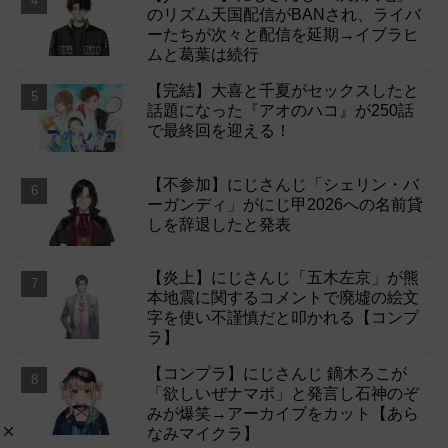
のリズム天国配信がBANされ、ライバ
ーたちが次々と配信を延期→イブラヒ
ムと葛葉は続行
【完結】大喜と千夏がセックスしたと
話題になった『アオのハコ』が250話
で最終回を迎える！
【不参加】にじさんじ「シェリン・バ
ーガンディ」がにじ甲2026への名前貸
しを辞退したと発表
【炎上】にじさんじ「五木左京」が熊
本地震に関するコメントで廃墟の絵文
字を使い不謹慎だと叩かれる【コンプ
ラ】
【コンプラ】にじさんじ 鏑木ろこが
「欲しいぜナマポ」と発言し石神のぞ
みが爆笑→アーカイブをカット【あら
なみマイクラ】