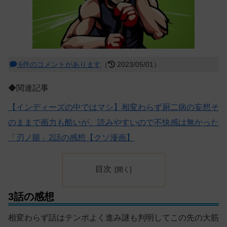
6件のコメントがあります
（
2023/05/01）
◆関連記事
【インディーズの中ではマシ】相変わらず厨二病の妄想そ
のままで画力も酷いが、読みやすいので不快感は無かった
「刃ノ眼」2話の感想【クソ漫画】
目次
3話の感想
相変わらず話はテンポよく進み謎も判明してこの先の大筋