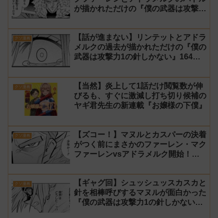
が描かれただけの『僕の武器は攻撃力
1の針しかない』165話 感想【針太
郎】
【話が進まない】リンテットとアドラ
クソ漫画
メルクの過去が描かれただけの『僕の
武器は攻撃力1の針しかない』164話
感想【針太郎】
【当然】炎上して1話だけ閲覧数が伸
クソ漫画
びるも、すぐに激減し打ち切り候補の
ヤギ君先生の新連載『お嬢様の下僕』
【ズコー！】マヌルとカスパーの決着
クソ漫画
がつく前にまさかのファーレン・マク
ファーレンvsアドラメルク開始！？
『僕の武器は攻撃力1の針しかない』
163話 感想【針太郎】
【ギャグ回】シュッシュッスカスカと
クソ漫画
針を相棒呼びするマヌルが面白かった
『僕の武器は攻撃力1の針しかない』
162話 感想【針太郎】