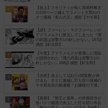
今月の人気記事
【炎上】クオリティが低く原稿料稼ぎ
の100ページ越えでコメント大荒れの
クソ漫画『亜人の王』感想【ヤギ君】
【謎】ファーレン・マクファーレンが
アドラメルクに敗北してしまった『僕
の武器は攻撃力1の針しかない』167話
感想【針太郎】
【今更】アドラメルクが登場した理由
が説明された『僕の武器は攻撃力1の
針しかない』168話 感想【針太郎】
【当然】炎上して1話だけ閲覧数が伸
びるも、すぐに激減し打ち切り候補の
ヤギ君先生の新連載『お嬢様の下僕』
【真相】『獣王と薬草』の作画担当が
昔パクリ疑惑で炎上した打ち切り作品
『魔女の守人』について語る【編集】