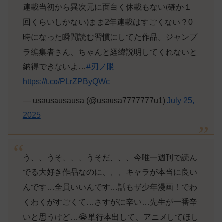
連載当初から異次元に面白く休載もない(確か１
回くらいしかない)まま2年連載はすごくない？0
時になった瞬間読む習慣にしてた作品。ジャンプ
ラ編集者さん、ちゃんと経緯説明してくれないと
納得できないよ…
#刃ノ眼
https://t.co/PLrZPByQWc
— usausausausa (@usausa7777777u1)
July 25,
2025
う、、うそ、、、うそだ、、、今唯一週刊で読ん
でる大好き作品なのに、、、キャラが本当に良い
んです…全員いいんです…話もザ少年漫画！でわ
くわくがすごくて…さすがに辛い…先生が一番辛
いと思うけど…😭単行本出して、アニメしてほし