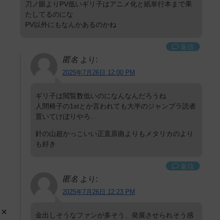
刀ノ眼よりPV低いギリ子はアニメ化と紙単行本まで果
たしてるのにな
PV以外にもなんかあるのかね
返信
匿名
より:
2025年7月26日 12:00 PM
ギリ子は閲覧数低いのになんなんだろうね
人間椅子の1stとか言われても大半のジャンプラ読者
置いてけぼりやろ…
針の山超かっこいい正直原曲よりもメタリカのより
も好き
返信
匿名
より:
2025年7月26日 12:23 PM
金出しそうなファンが多そう、発展させられそう感