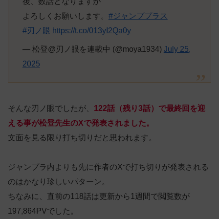
後、数話となりますが
よろしくお願いします。
#ジャンププラス
#刃ノ眼
https://t.co/013yI2Qa0y
— 松登@刃ノ眼を連載中 (@moya1934)
July 25,
2025
そんな刃ノ眼でしたが、
122話（残り3話）で最終回を迎
える事が松登先生のXで発表されました。
文面を見る限り打ち切りだと思われます。
ジャンプラ内よりも先に作者のXで打ち切りが発表される
のはかなり珍しいパターン。
ちなみに、直前の118話は更新から1週間で閲覧数が
197,864PVでした。