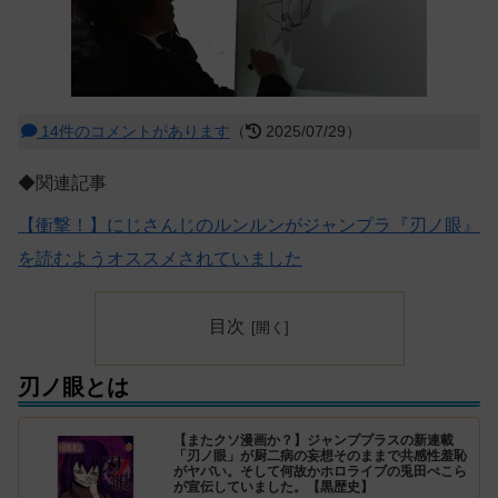
14件のコメントがあります
（
2025/07/29）
◆関連記事
【衝撃！】にじさんじのルンルンがジャンプラ『刃ノ眼』
を読むようオススメされていました
目次
刃ノ眼とは
【またクソ漫画か？】ジャンププラスの新連載
「刃ノ眼」が厨二病の妄想そのままで共感性羞恥
がヤバい。そして何故かホロライブの兎田ぺこら
が宣伝していました。【黒歴史】