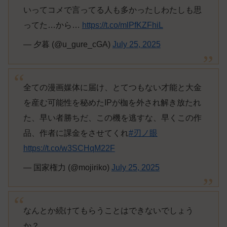
いってコメで言ってる人も多かったしわたしも思
ってた…から…
https://t.co/mlPfKZFhiL
— 夕暮 (@u_gure_cGA)
July 25, 2025
全ての漫画媒体に届け、とてつもない才能と大金
を産む可能性を秘めたIPが枷を外され解き放たれ
た、早い者勝ちだ、この機を逃すな、早くこの作
品、作者に課金をさせてくれ
#刃ノ眼
https://t.co/w3SCHqM22F
— 国家権力 (@mojiriko)
July 25, 2025
なんとか続けてもらうことはできないでしょう
か？