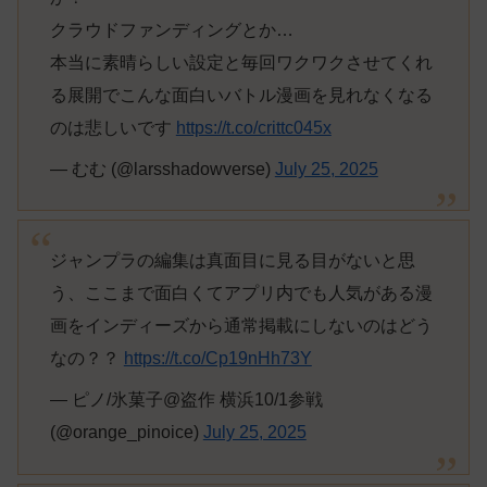
クラウドファンディングとか…
本当に素晴らしい設定と毎回ワクワクさせてくれ
る展開でこんな面白いバトル漫画を見れなくなる
のは悲しいです
https://t.co/crittc045x
— むむ (@larsshadowverse)
July 25, 2025
ジャンプラの編集は真面目に見る目がないと思
う、ここまで面白くてアプリ内でも人気がある漫
画をインディーズから通常掲載にしないのはどう
なの？？
https://t.co/Cp19nHh73Y
— ピノ/氷菓子@盗作 横浜10/1参戦
(@orange_pinoice)
July 25, 2025