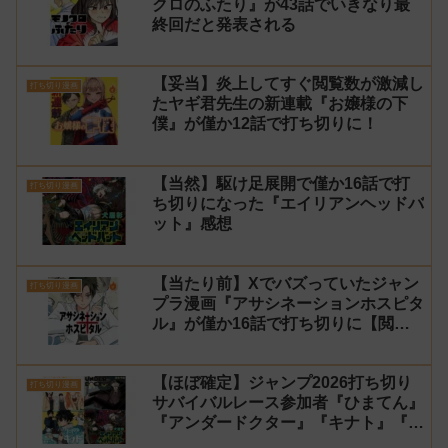
クロのふたり』が43話でいきなり最
終回だと発表される
【妥当】炎上してすぐ閲覧数が激減し
打ち切り漫画
たヤギ君先生の新連載『お嬢様の下
僕』が僅か12話で打ち切りに！
【当然】駆け足展開で僅か16話で打
打ち切り漫画
ち切りになった『エイリアンヘッドバ
ット』感想
【当たり前】Xでバズっていたジャン
打ち切り漫画
プラ漫画『アサシネーションホスピタ
ル』が僅か16話で打ち切りに【閲覧
数】
【ほぼ確定】ジャンプ2026打ち切り
打ち切り漫画
サバイバルレース参加者『ひまてん』
『アンダードクター』『キナト』『エ
イリアンヘッドバット』【シーズン