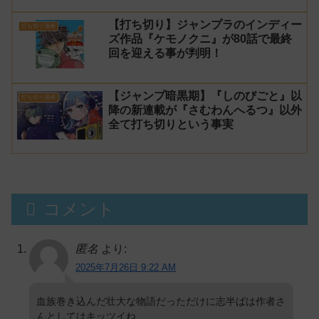
2】
【打ち切り】ジャンプラのインディー
打ち切り漫画
ズ作品『ケモノクニ』が80話で最終
回を迎える事が判明！
【ジャンプ暗黒期】『しのびごと』以
打ち切り漫画
降の新連載が『さむわんへるつ』以外
全て打ち切りという事実
コメント
匿名
より:
2025年7月26日 9:22 AM
血族巻き込んだ壮大な物語だっただけに志半ばは作者さ
んとしてはキッツイね