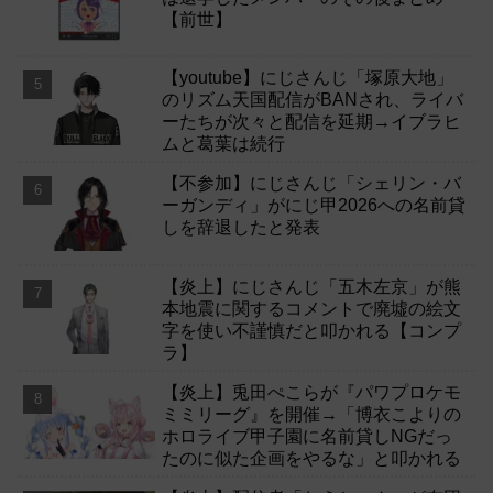
【前世】
【youtube】にじさんじ「塚原大地」
のリズム天国配信がBANされ、ライバ
ーたちが次々と配信を延期→イブラヒ
ムと葛葉は続行
【不参加】にじさんじ「シェリン・バ
ーガンディ」がにじ甲2026への名前貸
しを辞退したと発表
【炎上】にじさんじ「五木左京」が熊
本地震に関するコメントで廃墟の絵文
字を使い不謹慎だと叩かれる【コンプ
ラ】
【炎上】兎田ぺこらが『パワプロケモ
ミミリーグ』を開催→「博衣こよりの
ホロライブ甲子園に名前貸しNGだっ
たのに似た企画をやるな」と叩かれる