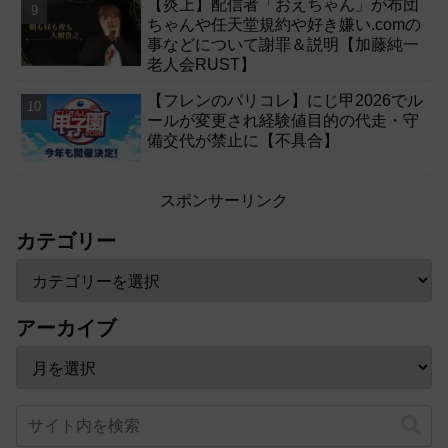
【炎上】配信者「おえちゃん」が布団
ちゃんや任天堂規約や好き嫌い.comの
事などについて謝罪＆説明【加藤純一
老人会RUST】
【フレンのパリコレ】にじ甲2026でル
ールが変更され経験値目的の代走・守
備交代が禁止に【不具合】
スポンサーリンク
カテゴリー
アーカイブ