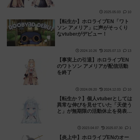
コラボ！【Dooby Nimi
Nightmare】
2025.05.03
10
【転生か】ホロライブEN「ワト
ソン アメリア」に声がそっくり
なvtuberがデビュー！
2024.10.26
2025.07.13
13
【事実上の引退】ホロライブEN
のワトソン アメリアが配信活動
を終了
2024.09.20
2024.12.03
10
【転生か？】個人vtuberとしては
異常な伸びを見せていた「天使う
と」が無期限の活動休止を発表
【ホロライブ】
2023.04.07
2025.07.30
1
【炎上中】ホロライブENのオー