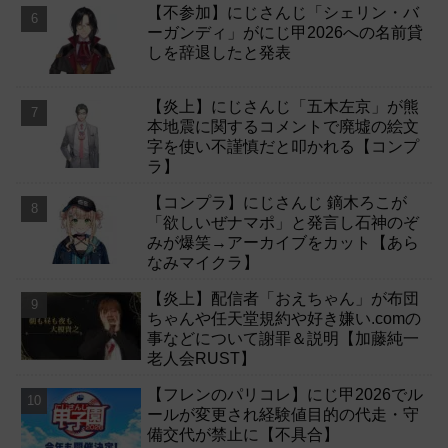
【不参加】にじさんじ「シェリン・バ
ーガンディ」がにじ甲2026への名前貸
しを辞退したと発表
【炎上】にじさんじ「五木左京」が熊
本地震に関するコメントで廃墟の絵文
字を使い不謹慎だと叩かれる【コンプ
ラ】
【コンプラ】にじさんじ 鏑木ろこが
「欲しいぜナマポ」と発言し石神のぞ
みが爆笑→アーカイブをカット【あら
なみマイクラ】
【炎上】配信者「おえちゃん」が布団
ちゃんや任天堂規約や好き嫌い.comの
事などについて謝罪＆説明【加藤純一
老人会RUST】
【フレンのパリコレ】にじ甲2026でル
ールが変更され経験値目的の代走・守
備交代が禁止に【不具合】