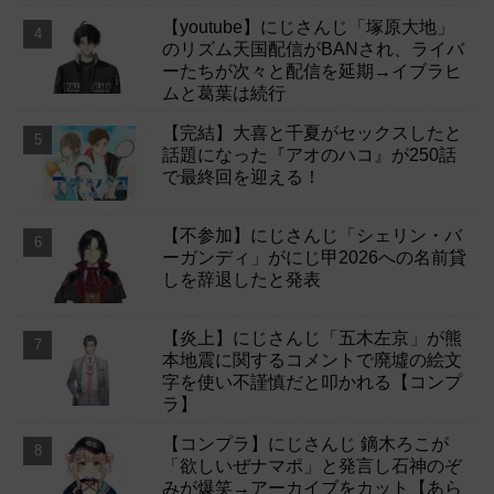
【youtube】にじさんじ「塚原大地」
のリズム天国配信がBANされ、ライバ
ーたちが次々と配信を延期→イブラヒ
ムと葛葉は続行
【完結】大喜と千夏がセックスしたと
話題になった『アオのハコ』が250話
で最終回を迎える！
【不参加】にじさんじ「シェリン・バ
ーガンディ」がにじ甲2026への名前貸
しを辞退したと発表
【炎上】にじさんじ「五木左京」が熊
本地震に関するコメントで廃墟の絵文
字を使い不謹慎だと叩かれる【コンプ
ラ】
【コンプラ】にじさんじ 鏑木ろこが
「欲しいぜナマポ」と発言し石神のぞ
みが爆笑→アーカイブをカット【あら