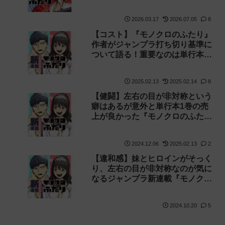
2026.03.17
2026.07.05
8
【コスト】『モノクロのふたり』
作者がジャンプラ打ち切り基準に
ついて語る！重要なのは単行本
（紙）の売上
2025.02.13
2025.02.14
8
【健闘】左右の目が非対称という
癖はあるが意外と単行本1巻の売
上が良かった『モノクロのふた
り』
2024.12.06
2025.02.13
2
【違和感】妹とヒロインがそっく
り、左右の目が非対称なのが気に
なるジャンプラ新連載『モノクロ
のふたり』感想
2024.10.20
5