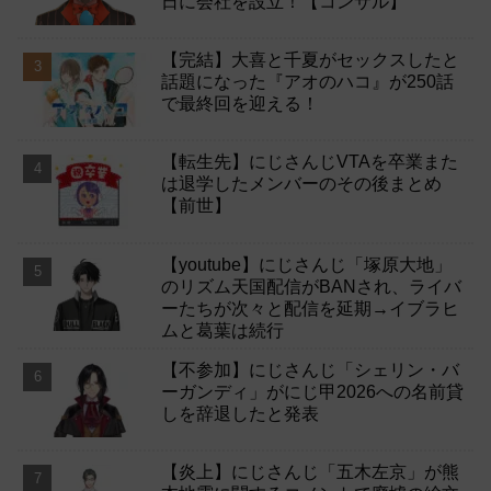
日に会社を設立！【コンサル】
【完結】大喜と千夏がセックスしたと
話題になった『アオのハコ』が250話
で最終回を迎える！
【転生先】にじさんじVTAを卒業また
は退学したメンバーのその後まとめ
【前世】
【youtube】にじさんじ「塚原大地」
のリズム天国配信がBANされ、ライバ
ーたちが次々と配信を延期→イブラヒ
ムと葛葉は続行
【不参加】にじさんじ「シェリン・バ
ーガンディ」がにじ甲2026への名前貸
しを辞退したと発表
【炎上】にじさんじ「五木左京」が熊