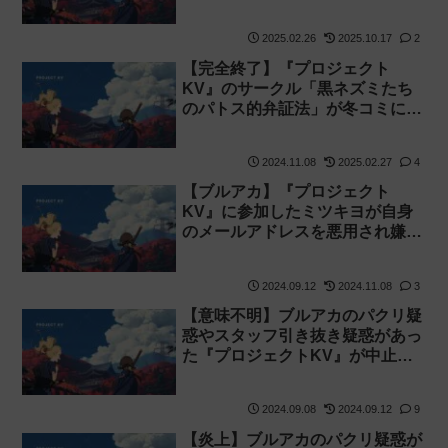
道【ブルアカ】
2025.02.26
2025.10.17
2
【完全終了】『プロジェクト
KV』のサークル「黒ネズミたち
のパトス的弁証法」が冬コミに落
選！
2024.11.08
2025.02.27
4
【ブルアカ】『プロジェクト
KV』に参加したミツキヨが自身
のメールアドレスを悪用され嫌が
らせを受ける
2024.09.12
2024.11.08
3
【意味不明】ブルアカのパクリ疑
惑やスタッフ引き抜き疑惑があっ
た『プロジェクトKV』が中止
に！
2024.09.08
2024.09.12
9
【炎上】ブルアカのパクリ疑惑が