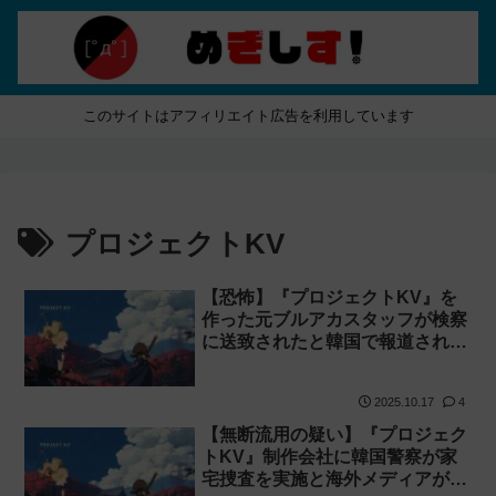
このサイトはアフィリエイト広告を利用しています
プロジェクトKV
【恐怖】『プロジェクトKV』を
作った元ブルアカスタッフが検察
に送致されたと韓国で報道され
る！
2025.10.17
4
【無断流用の疑い】『プロジェク
トKV』制作会社に韓国警察が家
宅捜査を実施と海外メディアが報