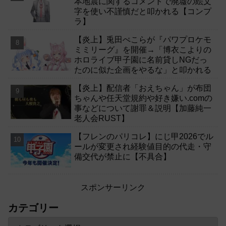
本地震に関するコメントで廃墟の絵文
字を使い不謹慎だと叩かれる【コンプ
ラ】
【炎上】兎田ぺこらが『パワプロケモ
ミミリーグ』を開催→「博衣こよりの
ホロライブ甲子園に名前貸しNGだっ
たのに似た企画をやるな」と叩かれる
【炎上】配信者「おえちゃん」が布団
ちゃんや任天堂規約や好き嫌い.comの
事などについて謝罪＆説明【加藤純一
老人会RUST】
【フレンのパリコレ】にじ甲2026でル
ールが変更され経験値目的の代走・守
備交代が禁止に【不具合】
スポンサーリンク
カテゴリー