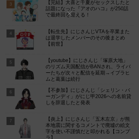
【完結】大喜と千夏がセックスしたと
話題になった『アオのハコ』が250話
で最終回を迎える！
【転生先】にじさんじVTAを卒業また
は退学したメンバーのその後まとめ
【前世】
【youtube】にじさんじ「塚原大地」
のリズム天国配信がBANされ、ライバ
ーたちが次々と配信を延期→イブラヒ
ムと葛葉は続行
【不参加】にじさんじ「シェリン・バ
ーガンディ」がにじ甲2026への名前貸
しを辞退したと発表
【炎上】にじさんじ「五木左京」が熊
本地震に関するコメントで廃墟の絵文
字を使い不謹慎だと叩かれる【コンプ
ラ】