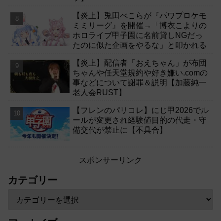
【炎上】兎田ぺこらが『パワプロケモ
ミミリーグ』を開催→「博衣こよりの
ホロライブ甲子園に名前貸しNGだっ
たのに似た企画をやるな」と叩かれる
【炎上】配信者「おえちゃん」が布団
ちゃんや任天堂規約や好き嫌い.comの
事などについて謝罪＆説明【加藤純一
老人会RUST】
【フレンのパリコレ】にじ甲2026でル
ールが変更され経験値目的の代走・守
備交代が禁止に【不具合】
スポンサーリンク
カテゴリー