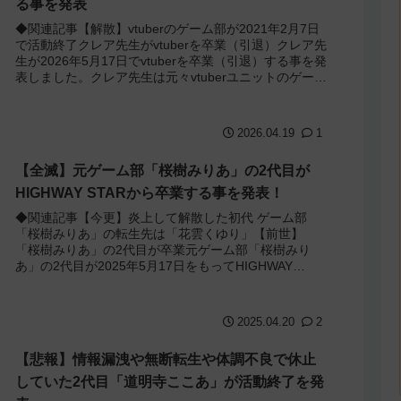
る事を発表
◆関連記事【解散】vtuberのゲーム部が2021年2月7日
で活動終了クレア先生がvtuberを卒業（引退）クレア先
生が2026年5月17日でvtuberを卒業（引退）する事を発
表しました。クレア先生は元々vtuberユニットのゲーム
部の顧...
2026.04.19
1
【全滅】元ゲーム部「桜樹みりあ」の2代目が
HIGHWAY STARから卒業する事を発表！
◆関連記事【今更】炎上して解散した初代 ゲーム部
「桜樹みりあ」の転生先は「花雲くゆり」【前世】
「桜樹みりあ」の2代目が卒業元ゲーム部「桜樹みり
あ」の2代目が2025年5月17日をもってHIGHWAY
STARおよびAcro-musicから卒...
2025.04.20
2
【悲報】情報漏洩や無断転生や体調不良で休止
していた2代目「道明寺ここあ」が活動終了を発