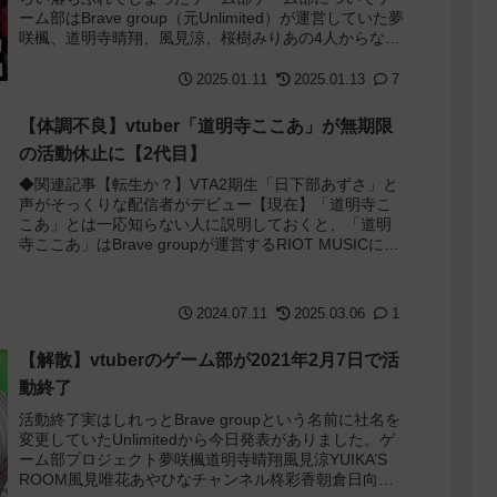
ーム部はBrave group（元Unlimited）が運営していた夢
咲楓、道明寺晴翔、風見涼、桜樹みりあの4人からなる
vtuberグループ。か...
2025.01.11
2025.01.13
7
【体調不良】vtuber「道明寺ここあ」が無期限
の活動休止に【2代目】
◆関連記事【転生か？】VTA2期生「日下部あずさ」と
声がそっくりな配信者がデビュー【現在】「道明寺こ
こあ」とは一応知らない人に説明しておくと、「道明
寺ここあ」はBrave groupが運営するRIOT MUSICに所
属しているvtuberで...
2024.07.11
2025.03.06
1
【解散】vtuberのゲーム部が2021年2月7日で活
動終了
活動終了実はしれっとBrave groupという名前に社名を
変更していたUnlimitedから今日発表がありました。ゲ
ーム部プロジェクト夢咲楓道明寺晴翔風見涼YUIKA’S
ROOM風見唯花あやひなチャンネル柊彩香朝倉日向以