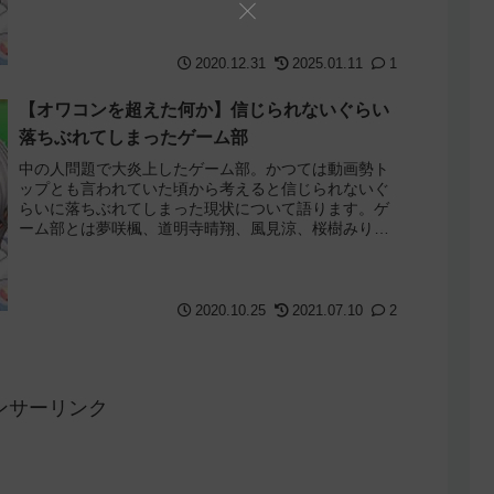
上の6名の活動が...
2020.12.31
2025.01.11
1
【オワコンを超えた何か】信じられないぐらい
落ちぶれてしまったゲーム部
中の人問題で大炎上したゲーム部。かつては動画勢ト
ップとも言われていた頃から考えると信じられないぐ
らいに落ちぶれてしまった現状について語ります。ゲ
ーム部とは夢咲楓、道明寺晴翔、風見涼、桜樹みりあ
の4人組vtuberグループ。（公式曰くctub...
2020.10.25
2021.07.10
2
ンサーリンク