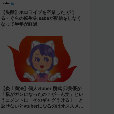
【失踪】ホロライブを卒業した がう
る・ぐらの転生先 sabaが配信をしなく
なって半年が経過
【炎上商法】個人vtuber 欖式 卯美優が
「親がガンになったの？がーん笑」とい
うコメントに「そのギャグうける！」と
返せないとvtuberになるのはオススメし
ないと投稿し叩かれる