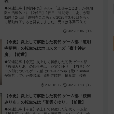
表
◆関連記事【体調不良】vtuber「道明寺ここあ」が無期
限の活動休止に【2代目】2代目「道明寺ここあ」が活
動終了2代目「道明寺ここあ」が2025年3月6日をもっ
て活動終了すると発表しました。元々は体調不良で無
期限の休止中としか発表されていな...
2025.03.06
4
【今更】炎上して解散した初代 ゲーム部「道明
寺晴翔」の転生先はホロスターズ「夜十神封
魔」【前世】
◆関連記事【今更】炎上して解散した初代 ゲーム部
「桜樹みりあ」の転生先は「花雲くゆり」【前世】ゲ
ーム部についてゲーム部はBrave group（元Unlimited）
が運営していた夢咲楓、道明寺晴翔、風見涼、桜樹み
りあの4人からなるvtub...
2025.01.12
2025.01.13
7
【今更】炎上して解散した初代 ゲーム部「桜樹
みりあ」の転生先は「花雲くゆり」【前世】
◆関連記事【今更】炎上して解散した初代 ゲーム部
「風見涼」の転生先は「幽ヶ崎海愛」とバンドリ「峰