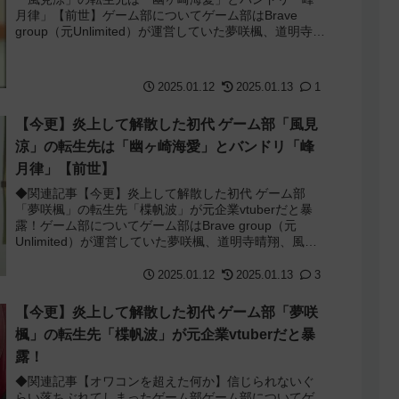
月律」【前世】ゲーム部についてゲーム部はBrave
group（元Unlimited）が運営していた夢咲楓、道明寺晴
翔、風見涼、桜樹みりあの4人...
2025.01.12
2025.01.13
1
【今更】炎上して解散した初代 ゲーム部「風見
涼」の転生先は「幽ヶ崎海愛」とバンドリ「峰
月律」【前世】
◆関連記事【今更】炎上して解散した初代 ゲーム部
「夢咲楓」の転生先「楪帆波」が元企業vtuberだと暴
露！ゲーム部についてゲーム部はBrave group（元
Unlimited）が運営していた夢咲楓、道明寺晴翔、風見
涼、桜樹みりあの4人から...
2025.01.12
2025.01.13
3
【今更】炎上して解散した初代 ゲーム部「夢咲
楓」の転生先「楪帆波」が元企業vtuberだと暴
露！
◆関連記事【オワコンを超えた何か】信じられないぐ
らい落ちぶれてしまったゲーム部ゲーム部についてゲ