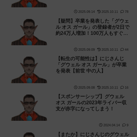
2025.09.14
2025.10.11
78
【疑問】卒業を発表した「グウェ
ル オス ガール」の登録者が2日で
約24万人増加！100万人もすぐ達
成か
2025.09.09
2025.10.11
44
【転生の可能性は】にじさんじ
「グウェル オス ガール」が卒業
を発表【前世 中の人】
2025.09.08
2025.10.11
16
【スポンサーシップ】グウェル
オス ガールの2023年ライバー収
支が赤字になってしまう！
2024.04.14
9
【またか】にじさんじのグウェル