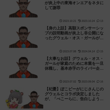
が炎上中の東海オンエアをネタに
して謝罪
2023.10.21
2023.10.24
13
【身の上話】高額スポンサーシッ
プの説明動画が炎上し非公開にな
ったグウェル・オス・ガールが再
度説明の動画を公開
2023.07.08
2024.04.14
15
【大事なお話】グウェル・オス・
ガールが家庭のために本業を一旦
休職し、基本赤字のライバー企画
をやるため高額のスポンサーシッ
プを開始【非公開】
2023.07.02
2023.09.04
16
【杞憂】ぽこピーがにじさんじの
グウェルとコラボ決定しました
が、「ぺこーらに、告白しようと
思ってる。」の歌ってみたで炎上
した件を弄る可能性があって不安