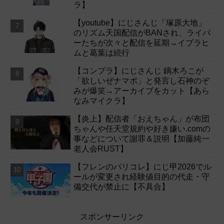
ラ】
【youtube】にじさんじ「塚原大地」
のリズム天国配信がBANされ、ライバ
ーたちが次々と配信を延期→イブラヒ
ムと葛葉は続行
【コンプラ】にじさんじ 鏑木ろこが
「欲しいぜナマポ」と発言し石神のぞ
みが爆笑→アーカイブをカット【あら
なみマイクラ】
【炎上】配信者「おえちゃん」が布団
ちゃんや任天堂規約や好き嫌い.comの
事などについて謝罪＆説明【加藤純一
老人会RUST】
【フレンのパリコレ】にじ甲2026でル
ールが変更され経験値目的の代走・守
備交代が禁止に【不具合】
スポンサーリンク