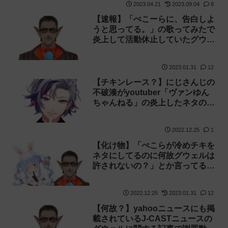
2023.04.21
2023.09.04
8
【速報】「ぺこーらに、告白しよ
うと思ってる。」の歌ってみたで
炎上して活動休止していたグウェ
ル・オス・ガールが活動を再開
【復帰】
2023.01.31
12
【チキンレース？】にじさんじの
不破湊がyoutuber「ヴァンゆん
ちゃんねる」の炎上したネタのパ
ロディ配信をやってました【グウ
ェル】
2022.12.25
1
【化け物】「ぺこらが冷めチキを
ネタにしてるのに何故グウェルは
許されないの？」とか言ってる人
って頭大丈夫なのだろうか
2022.12.25
2023.01.31
12
【何故？】yahooニュースにも掲
載されているJ-CASTニュースの