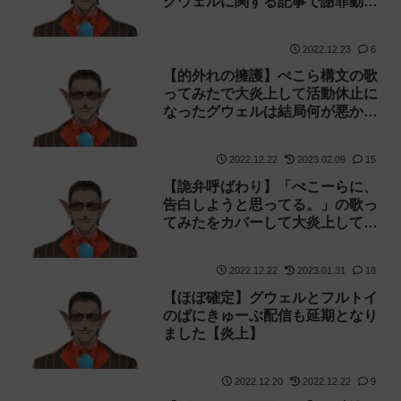
グウェルに関する記事で謝罪動画
での発言が勝手に改変されていま
した【詭弁】
2022.12.23
6
【的外れの擁護】ぺこら構文の歌
ってみたで大炎上して活動休止に
なったグウェルは結局何が悪かっ
たのか振り返る【運営のチェッ
ク】
2022.12.22
2023.02.09
15
【詭弁呼ばわり】「ぺこーらに、
告白しようと思ってる。」の歌っ
てみたをカバーして大炎上してい
たにじさんじのグウェル・オス・
ガールが謝罪動画を投稿し、しば
2022.12.22
2023.01.31
18
らくの活動休止を発表【運営のチ
ェック】
【ほぼ確定】グウェルとフルトイ
のぱにきゅーぶ配信も延期となり
ました【炎上】
2022.12.20
2022.12.22
9