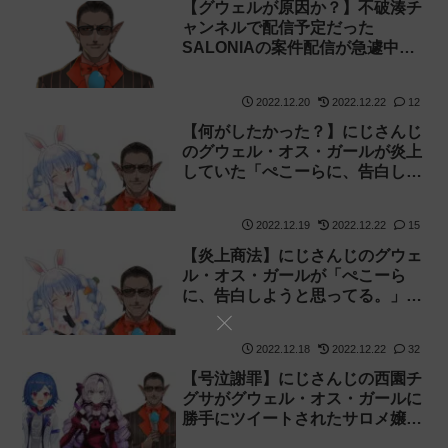
【グウェルが原因か？】不破湊チ
ャンネルで配信予定だった
SALONIAの案件配信が急遽中止
となりました
2022.12.20
2022.12.22
12
【何がしたかった？】にじさんじ
のグウェル・オス・ガールが炎上
していた「ぺこーらに、告白しよ
うと思ってる。」の歌ってみたを
非公開に【ホロライブ】
2022.12.19
2022.12.22
15
【炎上商法】にじさんじのグウェ
ル・オス・ガールが「ぺこーら
に、告白しようと思ってる。」の
歌ってみたを投稿【ホロライブ】
2022.12.18
2022.12.22
32
【号泣謝罪】にじさんじの西園チ
グサがグウェル・オス・ガールに
勝手にツイートされたサロメ嬢に
対するセンシティブ発言について