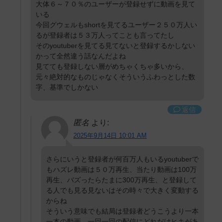
大体６～７０％のユーザーが登録せずに動画を見て
いる
今回グウェルもshortを見てるユーザー２５０万人い
るが登録者は５３万人ってことも言ってたし
そのyoutuberを見てる見てないと登録するかしない
かって全然違う話なんだよね
見てても登録しない層がめちゃくちゃ多いから、
元々絶対的なものじゃなくそういうふわっとした数
字、基準でしかない
返信
匿名
より:
2025年9月14日 10:01 AM
さらにいうと登録者が何百万人もいるyoutuberで
もハズレ動画は５０万再生、当たり動画は100万
再生、バズったらたまに300万再生、と登録して
る人でも見る見ないはその時々で大きく変動する
からね
そういう意味でも結局は登録者どうこうより一本
一本の動画、一回一回の配信にどれだけヒキがあ