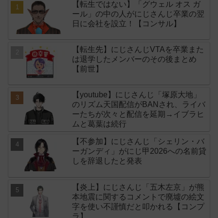
【転生ではない】「グウェル オス ガ
ール」の中の人がにじさんじ卒業の翌
日に会社を設立！【コンサル】
【転生先】にじさんじVTAを卒業また
は退学したメンバーのその後まとめ
【前世】
【youtube】にじさんじ「塚原大地」
のリズム天国配信がBANされ、ライバ
ーたちが次々と配信を延期→イブラヒ
ムと葛葉は続行
【不参加】にじさんじ「シェリン・バ
ーガンディ」がにじ甲2026への名前貸
しを辞退したと発表
【炎上】にじさんじ「五木左京」が熊
本地震に関するコメントで廃墟の絵文
字を使い不謹慎だと叩かれる【コンプ
ラ】