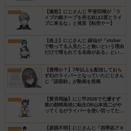
【激怒】にじさんじ 甲斐田晴が「ラ
にじさんじ
イブの銀テープを売る奴は2度とライ
ブに来るな」と発言【転売ヤー】
【炎上】にじさんじ 緑仙が「vtuber
にじさんじ
で歌ってる人見たこと無いという理由
だけで埋もれてる名曲がある」という
生成AIの文章を投稿し叩かれる
【復帰か？】7年以上も配信しておら
にじさんじ
ず幻のライバーとなっていたにじさん
じ「語部紡」が動画を投稿
【賛否両論】にじ甲2026で七瀬すず
にじさんじ
菜の朝晴高校に転生OB山本浩二がや
ってくるがライバーを使い切ってたの
でベンチに→ルールが急遽変更されラ
イバーの転生が可能に
【原因不明】にじさんじ「四季凪アキ
にじさんじ