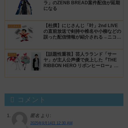
ラ」のZENB BREAD案件配信が延期
になる
【杜撰】にじさんじ「叶」2nd LIVE
にじさんじ
の直前放送で剣持や椎名や小柳などの
誤った配信情報が紹介される→ニコニ
コが謝罪してタイムシフトを非公開に
【生成AI?】
【話題性重視】芸人ラランド「サー
アニメ
ヤ」が主人公声優で炎上した『THE
RIBBON HERO リボンヒーロー』に
にじさんじvtuber「月ノ美兎」「ル
ンルン」「でびでび・でびる」が出
演！
コメント
匿名
より:
2025年9月14日 12:30 AM