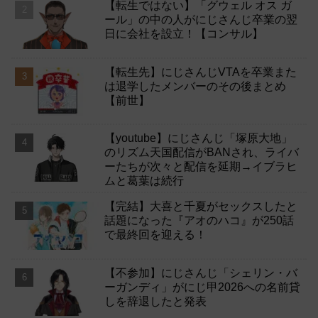
【転生ではない】「グウェル オス ガ
ール」の中の人がにじさんじ卒業の翌
日に会社を設立！【コンサル】
【転生先】にじさんじVTAを卒業また
は退学したメンバーのその後まとめ
【前世】
【youtube】にじさんじ「塚原大地」
のリズム天国配信がBANされ、ライバ
ーたちが次々と配信を延期→イブラヒ
ムと葛葉は続行
【完結】大喜と千夏がセックスしたと
話題になった『アオのハコ』が250話
で最終回を迎える！
【不参加】にじさんじ「シェリン・バ
ーガンディ」がにじ甲2026への名前貸
しを辞退したと発表