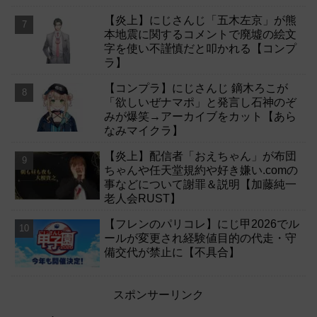
【炎上】にじさんじ「五木左京」が熊
本地震に関するコメントで廃墟の絵文
字を使い不謹慎だと叩かれる【コンプ
ラ】
【コンプラ】にじさんじ 鏑木ろこが
「欲しいぜナマポ」と発言し石神のぞ
みが爆笑→アーカイブをカット【あら
なみマイクラ】
【炎上】配信者「おえちゃん」が布団
ちゃんや任天堂規約や好き嫌い.comの
事などについて謝罪＆説明【加藤純一
老人会RUST】
【フレンのパリコレ】にじ甲2026でル
ールが変更され経験値目的の代走・守
備交代が禁止に【不具合】
スポンサーリンク