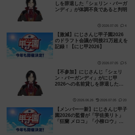
しを辞退した「シェリン・バーガ
ンディ」が体調不良であると判明
2026.07.05
4
【激減】にじさんじ甲子園2026
のドラフト会議が同接21万超えを
記録！【にじ甲2026】
2026.07.05
5
【不参加】にじさんじ「シェリ
ン・バーガンディ」がにじ甲
2026への名前貸しを辞退したと
発表
2026.06.26
2026.07.05
20
【メンバー一新】にじさんじ甲子
園2026の監督が「宇佐美リト」
「狂蘭 メロコ」「小柳ロウ」
「榊ネス」「七瀬すず菜」「フレ
ン・E・ルスタリオ」「不破湊」