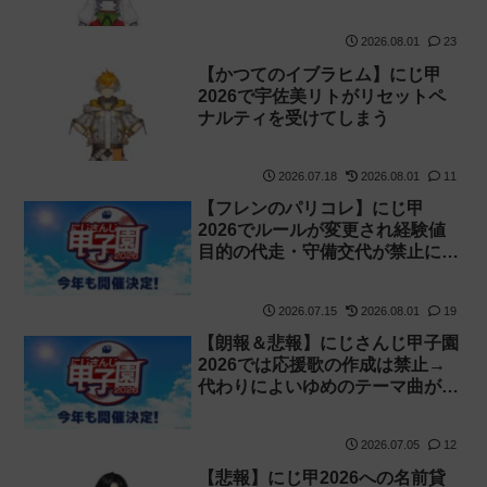
い切ってたのでベンチに→ルール
が急遽変更されライバーの転生が
2026.08.01
23
可能に
【かつてのイブラヒム】にじ甲
2026で宇佐美リトがリセットペ
ナルティを受けてしまう
2026.07.18
2026.08.01
11
【フレンのパリコレ】にじ甲
2026でルールが変更され経験値
目的の代走・守備交代が禁止に
【不具合】
2026.07.15
2026.08.01
19
【朗報＆悲報】にじさんじ甲子園
2026では応援歌の作成は禁止→
代わりによいゆめのテーマ曲が作
成される
2026.07.05
12
【悲報】にじ甲2026への名前貸