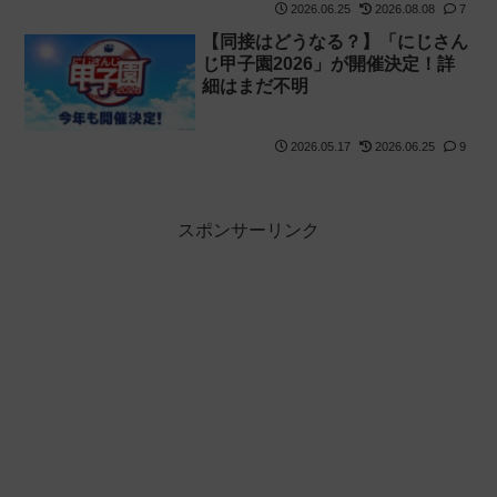
2026.06.25
2026.08.08
7
「星川サラ」「本間ひまわり」
「ローレン・イロアス」だと判
【同接はどうなる？】「にじさん
明！【同接】
じ甲子園2026」が開催決定！詳
細はまだ不明
2026.05.17
2026.06.25
9
スポンサーリンク