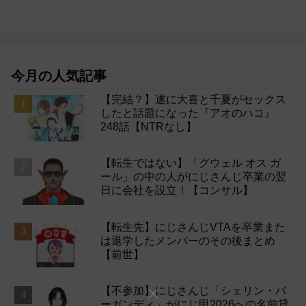
今月の人気記事
【完結？】遂に大喜と千夏がセックス
したと話題になった『アオのハコ』
248話【NTRなし】
【転生ではない】「グウェル オス ガ
ール」の中の人がにじさんじ卒業の翌
日に会社を設立！【コンサル】
【転生先】にじさんじVTAを卒業また
は退学したメンバーのその後まとめ
【前世】
【不参加】にじさんじ「シェリン・バ
ーガンディ」がにじ甲2026への名前貸