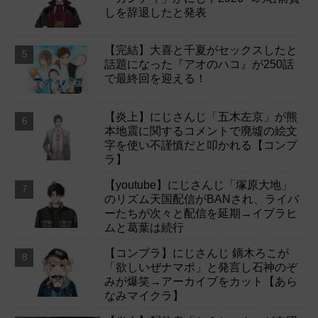
しを辞退したと発表
【完結】大喜と千夏がセックスしたと
話題になった『アオのハコ』が250話
で最終回を迎える！
【炎上】にじさんじ「五木左京」が熊
本地震に関するコメントで廃墟の絵文
字を使い不謹慎だと叩かれる【コンプ
ラ】
【youtube】にじさんじ「塚原大地」
のリズム天国配信がBANされ、ライバ
ーたちが次々と配信を延期→イブラヒ
ムと葛葉は続行
【コンプラ】にじさんじ 鏑木ろこが
「欲しいぜナマポ」と発言し石神のぞ
みが爆笑→アーカイブをカット【あら
なみマイクラ】