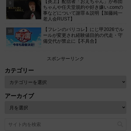
【炎上】配信者「おえちゃん」が布団
ちゃんや任天堂規約や好き嫌い.comの
事などについて謝罪＆説明【加藤純一
老人会RUST】
【フレンのパリコレ】にじ甲2026でル
ールが変更され経験値目的の代走・守
備交代が禁止に【不具合】
スポンサーリンク
カテゴリー
アーカイブ