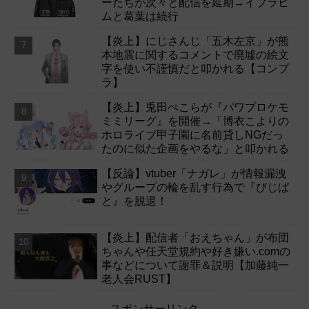
ーたちが次々と配信を延期→イブラヒ
ムと葛葉は続行
【炎上】にじさんじ「五木左京」が熊
本地震に関するコメントで廃墟の絵文
字を使い不謹慎だと叩かれる【コンプ
ラ】
【炎上】兎田ぺこらが『パワプロケモ
ミミリーグ』を開催→「博衣こよりの
ホロライブ甲子園に名前貸しNGだっ
たのに似た企画をやるな」と叩かれる
【反論】vtuber「ナガレ」が情報漏洩
やグループの輪を乱す行為で『びじぱ
と』を脱退！
【炎上】配信者「おえちゃん」が布団
ちゃんや任天堂規約や好き嫌い.comの
事などについて謝罪＆説明【加藤純一
老人会RUST】
スポンサーリンク