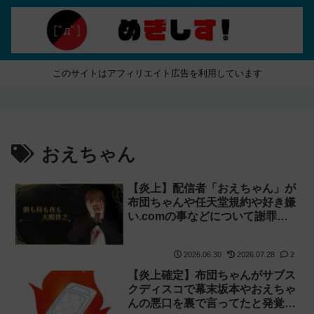
このサイトはアフィリエイト広告を利用しています
おえちゃん
【炎上】配信者「おえちゃん」が
布団ちゃんや任天堂規約や好き嫌
い.comの事などについて謝罪＆
説明【加藤純一 老人会RUST】
2026.06.30
2026.07.28
2
【炎上確定】布団ちゃんがサブス
クディスコで幕末坂本やおえちゃ
んの悪口を裏で言ってたと発覚→