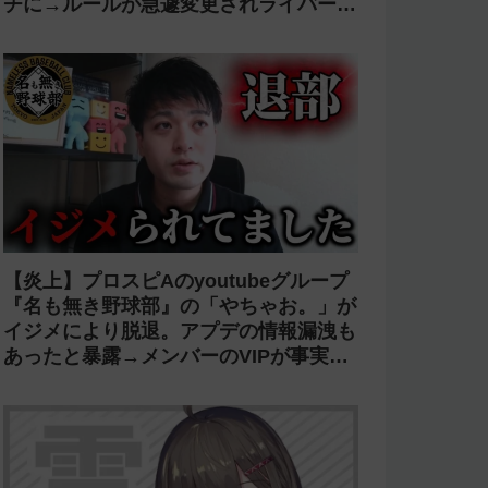
チに→ルールが急遽変更されライバーの
転生が可能に
【炎上】プロスピAのyoutubeグループ
『名も無き野球部』の「やちゃお。」が
イジメにより脱退。アプデの情報漏洩も
あったと暴露→メンバーのVIPが事実無
根だと否定