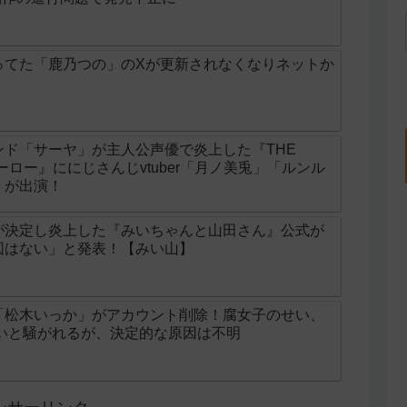
ってた「鹿乃つの」のXが更新されなくなりネットか
ド「サーヤ」が主人公声優で炎上した『THE
ンヒーロー』ににじさんじvtuber「月ノ美兎」「ルンル
」が出演！
が決定し炎上した『みいちゃんと山田さん』公式が
図はない」と発表！【みい山】
「松木いっか」がアカウント削除！腐女子のせい、
せいと騒がれるが、決定的な原因は不明