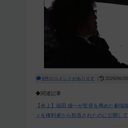
8件のコメントがあります
（
2026/06/3
◆関連記事
【炎上】福田 雄一が監督を務めた劇場
ィを権利者から拒否されたのに公開して