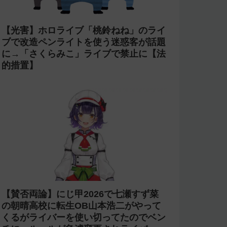
【光害】ホロライブ「桃鈴ねね」のライ
ブで改造ペンライトを使う迷惑客が話題
に→「さくらみこ」ライブで禁止に【法
的措置】
【賛否両論】にじ甲2026で七瀬すず菜
の朝晴高校に転生OB山本浩二がやって
くるがライバーを使い切ってたのでベン