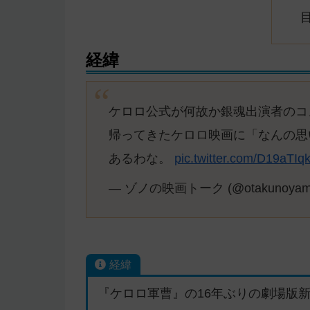
経緯
ケロロ公式が何故か銀魂出演者のコ
帰ってきたケロロ映画に「なんの思
あるわな。
pic.twitter.com/D19aTIq
— ゾノの映画トーク (@otakunoyama
経緯
『ケロロ軍曹』の16年ぶりの劇場版