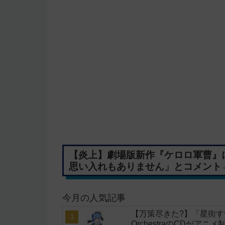
【炎上】劇場版新作『ケロロ軍曹』
思い入れもありません」とコメント
今月の人気記事
【万策尽きた?】「星街すいせい」
OrchestraのCDがア