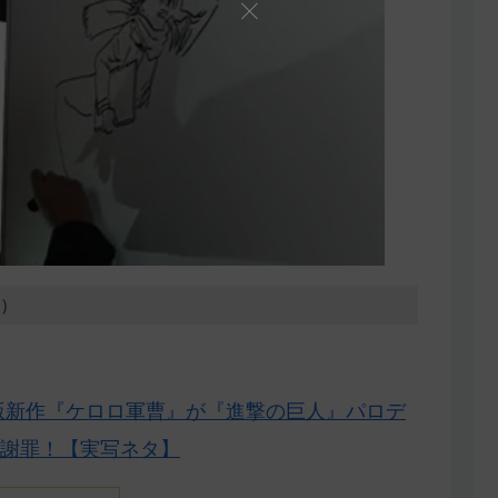
0）
版新作『ケロロ軍曹』が『進撃の巨人』パロデ
謝罪！【実写ネタ】