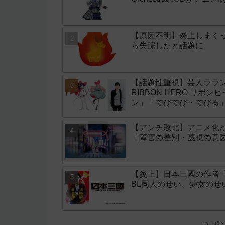
【原因不明】炎上しまく
ら失踪したと話題に
【話題性重視】芸人ララン
RIBBON HERO リボ
ン」「でびでび・でびる
【アンチ敗北】アニメ化
「障害の差別・蔑視の意
【炎上】日本三國の作者
BL同人のせい、夢女の