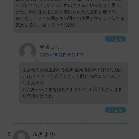
ーブして何がしかデカい声出させるんやろなぁと思う。
たた、jinとはちまに目を着けられたのは割と痛そう。
何となく、ファン層があの辺りの住民とマインド似てる
気がするし、被ってそう(偏見)
返信
匿名
より:
2022年3月22日 8:26 PM
まぁ他人の炎上案件や批判皮肉揶揄が大好物なのは
Jinもナカイドも管理人さんも同じ穴のムジナみたい
なもんやろ
ただあからさまな嘘を言わないだけ管理人さんはま
だ有情だけどね
返信
匿名
より: