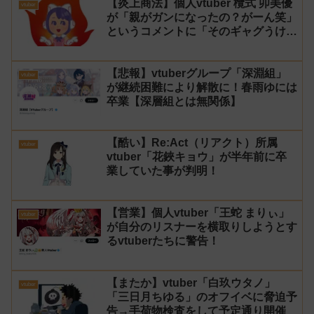
【炎上商法】個人vtuber 欖式 卯美優
vtuber
が「親がガンになったの？がーん笑」
というコメントに「そのギャグうけ
る！」と返せないとvtuberになるの
はオススメしないと投稿し叩かれる
【悲報】vtuberグループ「深淵組」
vtuber
が継続困難により解散に！春雨ゆには
卒業【深層組とは無関係】
【酷い】Re:Act（リアクト）所属
vtuber
vtuber「花鋏キョウ」が半年前に卒
業していた事が判明！
【営業】個人vtuber「王蛇 まりぃ」
vtuber
が自分のリスナーを横取りしようとす
るvtuberたちに警告！
【またか】vtuber「白玖ウタノ」
vtuber
「三日月ちゆる」のオフイベに脅迫予
告→手荷物検査をして予定通り開催