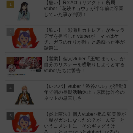
【酷い】Re:Act（リアクト）所属
vtuber「花鋏キョウ」が半年前に卒業
していた事が判明！
【酷い】「彩瀬川カトレア」がキャラ
デザを担当したvtuberが「ママはケ
チ、ガワの作りが雑」と愚痴った事が
話題に
【営業】個人vtuber「王蛇 まりぃ」が
自分のリスナーを横取りしようとする
vtuberたちに警告！
【レスバ】vtuber「渋谷ハル」が活動8
年で初の長期活動休止→原因は昨今の
ネットの息苦しさ
【炎上商法】個人vtuber 欖式 卯美優が
「親がガンになったの？がーん笑」と
いうコメントに「そのギャグうけ
る！」と返せないとvtuberになるのは