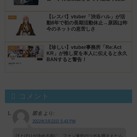
【レスバ】vtuber「渋谷ハル」が活
vtuber
動8年で初の長期活動休止→原因は昨
今のネットの息苦しさ
【珍しい】vtuber事務所「Re:Act
vtuber
KR」が推し変を本人に伝えると永久
BANすると警告！
コメント
匿名
より:
2022年3月22日 5:43 PM
ほとぼりが冷める前に、ファン連中のツボを押さえたム