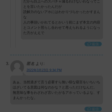
だから白上へのスパチャ減るわけないわなってこ
とを言いたかったんだが
読解力のないアホにはわかりづらかったかすまん
な
人の事頭いかれてるとかいう前にまず本文の内容
とコメント照らし合わせて考えられるようになっ
た方がええで
返信
匿名
より:
2022年3月23日 9:34 PM
あぁ、当然過ぎて言う必要すら無い様な寝言をいちいち
ほざいてる意図は何なのかな？と思っただけなんだ。
無意味な事をわざわざ言いたがるアホっているよな、す
まんかったな。
返信