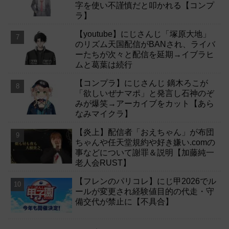
字を使い不謹慎だと叩かれる【コンプ
ラ】
【youtube】にじさんじ「塚原大地」
のリズム天国配信がBANされ、ライバ
ーたちが次々と配信を延期→イブラヒ
ムと葛葉は続行
【コンプラ】にじさんじ 鏑木ろこが
「欲しいぜナマポ」と発言し石神のぞ
みが爆笑→アーカイブをカット【あら
なみマイクラ】
【炎上】配信者「おえちゃん」が布団
ちゃんや任天堂規約や好き嫌い.comの
事などについて謝罪＆説明【加藤純一
老人会RUST】
【フレンのパリコレ】にじ甲2026でル
ールが変更され経験値目的の代走・守
備交代が禁止に【不具合】