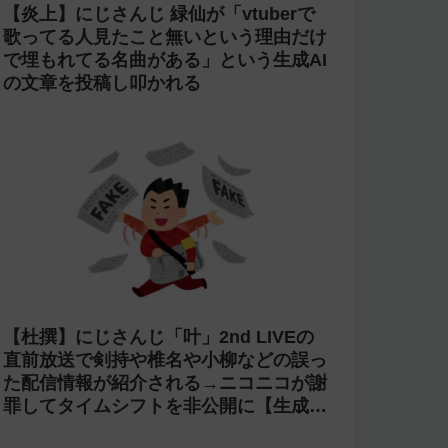
【炎上】にじさんじ 緑仙が「vtuberで
歌ってる人見たこと無いという理由だけ
で埋もれてる名曲がある」という生成AI
の文章を投稿し叩かれる
【杜撰】にじさんじ「叶」2nd LIVEの
直前放送で剣持や椎名や小柳などの誤っ
た配信情報が紹介される→ニコニコが謝
罪してタイムシフトを非公開に【生成
AI?】