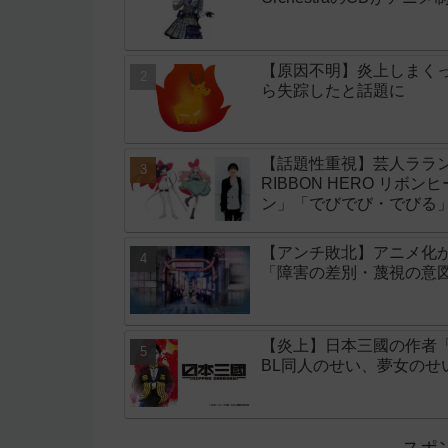
【原因不明】炎上しまく
ら失踪したと話題に
【話題性重視】芸人ララン
RIBBON HERO リボ
ン」「でびでび・でびる
【アンチ敗北】アニメ化
「障害の差別・蔑視の意
【炎上】日本三國の作者
BL同人のせい、夢女の