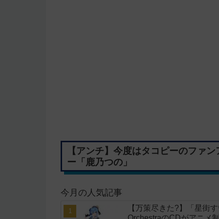
【アンチ】今度はタコピーのファン
ー「鹿乃つの」
今月の人気記事
【万策尽きた?】「星街すいせい」
OrchestraのCDがア