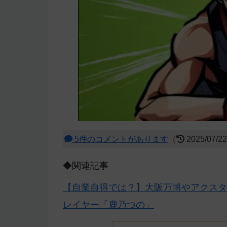
5件のコメントがあります
（
2025/07/2
◆関連記事
【自業自得では？】大阪万博やアクスタ
レイヤー「鹿乃つの」