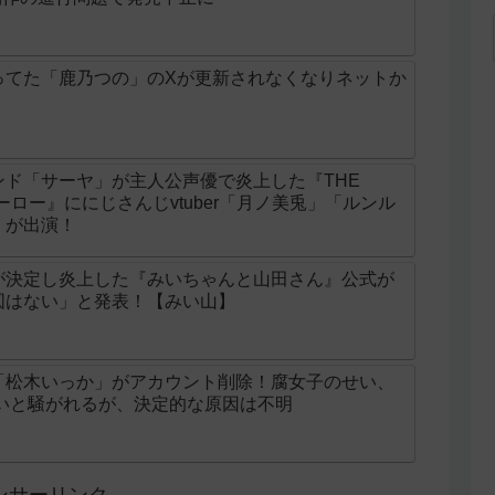
ってた「鹿乃つの」のXが更新されなくなりネットか
ド「サーヤ」が主人公声優で炎上した『THE
ンヒーロー』ににじさんじvtuber「月ノ美兎」「ルンル
」が出演！
が決定し炎上した『みいちゃんと山田さん』公式が
図はない」と発表！【みい山】
「松木いっか」がアカウント削除！腐女子のせい、
せいと騒がれるが、決定的な原因は不明