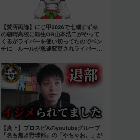
【賛否両論】にじ甲2026で七瀬すず菜
の朝晴高校に転生OB山本浩二がやって
くるがライバーを使い切ってたのでベン
チに→ルールが急遽変更されライバーの
転生が可能に
【炎上】プロスピAのyoutubeグループ
『名も無き野球部』の「やちゃお。」が