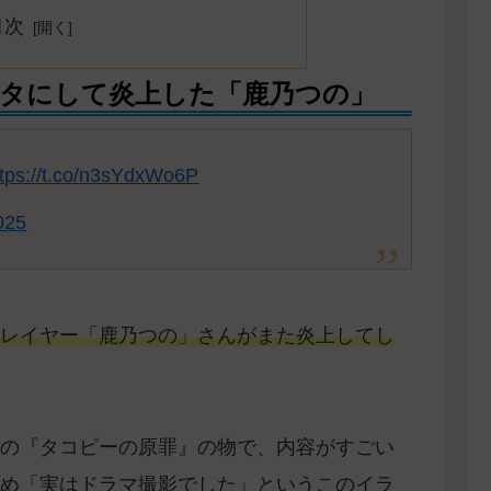
目次
タにして炎上した「鹿乃つの」
ttps://t.co/n3sYdxWo6P
025
レイヤー「鹿乃つの」さんがまた炎上してし
の『タコピーの原罪』の物で、内容がすごい
め「実はドラマ撮影でした」というこのイラ